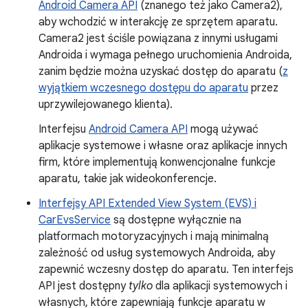
Android Camera API
(znanego też jako Camera2),
aby wchodzić w interakcję ze sprzętem aparatu.
Camera2 jest ściśle powiązana z innymi usługami
Androida i wymaga pełnego uruchomienia Androida,
zanim będzie można uzyskać dostęp do aparatu (
z
wyjątkiem wczesnego dostępu do aparatu
przez
uprzywilejowanego klienta).
Interfejsu
Android Camera API
mogą używać
aplikacje systemowe i własne oraz aplikacje innych
firm, które implementują konwencjonalne funkcje
aparatu, takie jak wideokonferencje.
Interfejsy API Extended View System (EVS) i
CarEvsService
są dostępne wyłącznie na
platformach motoryzacyjnych i mają minimalną
zależność od usług systemowych Androida, aby
zapewnić wczesny dostęp do aparatu. Ten interfejs
API jest dostępny
tylko
dla aplikacji systemowych i
własnych, które zapewniają funkcje aparatu w