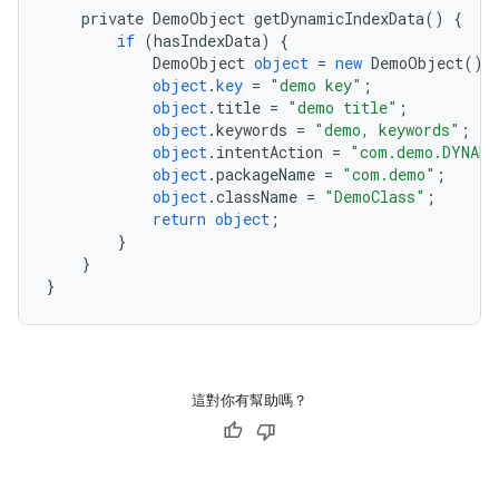
private
DemoObject
getDynamicIndexData
()
{
if
(
hasIndexData
)
{
DemoObject
object
=
new
DemoObject
();
object
.
key
=
"demo key"
;
object
.
title
=
"demo title"
;
object
.
keywords
=
"demo, keywords"
;
object
.
intentAction
=
"com.demo.DYNAMI
object
.
packageName
=
"com.demo"
;
object
.
className
=
"DemoClass"
;
return
object
;
}
}
}
這對你有幫助嗎？