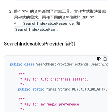
將可索引的資料新增至供應工具。實作方式取決於應
用程式的需求。兩種不同的資料類型可進行索
引：
SearchIndexableResource
和
SearchIndexableRaw
。
Search
Indexables
Provider 範例
public
class
SearchDemoProvider
extends
SearchInde
/**
     * Key for Auto brightness setting.
     */
public
static
final
String
KEY_AUTO_BRIGHTNESS
/**
     * Key for my magic preference.
     */