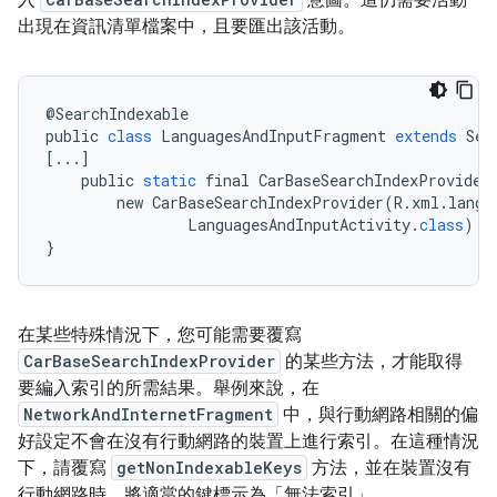
入
意圖。這仍需要活動
出現在資訊清單檔案中，且要匯出該活動。
@
SearchIndexable
public
class
LanguagesAndInputFragment
extends
Set
[
...
]
public
static
final
CarBaseSearchIndexProvider
new
CarBaseSearchIndexProvider
(
R
.
xml
.
langu
LanguagesAndInputActivity
.
class
);
}
在某些特殊情況下，您可能需要覆寫
CarBaseSearchIndexProvider
的某些方法，才能取得
要編入索引的所需結果。舉例來說，在
NetworkAndInternetFragment
中，與行動網路相關的偏
好設定不會在沒有行動網路的裝置上進行索引。在這種情況
下，請覆寫
getNonIndexableKeys
方法，並在裝置沒有
行動網路時，將適當的鍵標示為「無法索引」
。