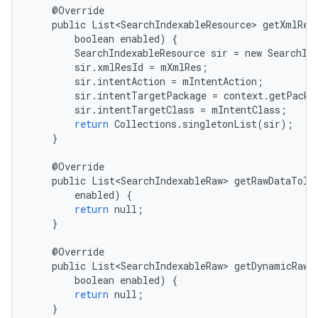
@
Override
public
List<SearchIndexableResource>
getXmlRes
boolean
enabled
)
{
SearchIndexableResource
sir
=
new
SearchIn
sir
.
xmlResId
=
mXmlRes
;
sir
.
intentAction
=
mIntentAction
;
sir
.
intentTargetPackage
=
context
.
getPacka
sir
.
intentTargetClass
=
mIntentClass
;
return
Collections
.
singletonList
(
sir
);
}
@
Override
public
List<SearchIndexableRaw>
getRawDataToIn
enabled
)
{
return
null
;
}
@
Override
public
List<SearchIndexableRaw>
getDynamicRawD
boolean
enabled
)
{
return
null
;
}