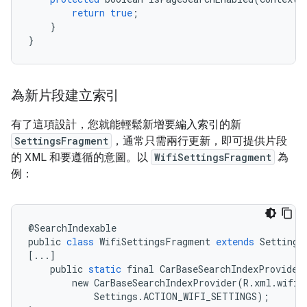
return
true
;
}
}
為新片段建立索引
有了這項設計，您就能輕鬆新增要編入索引的新
SettingsFragment
，通常只需兩行更新，即可提供片段
的 XML 和要遵循的意圖。以
WifiSettingsFragment
為
例：
@
SearchIndexable
public
class
WifiSettingsFragment
extends
Settings
[
...
]
public
static
final
CarBaseSearchIndexProvider
new
CarBaseSearchIndexProvider
(
R
.
xml
.
wifi_
Settings
.
ACTION_WIFI_SETTINGS
);