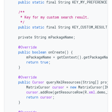
public
static
final
String
KEY_MY_PREFERENCE
=
/**
     * Key for my custom search result.
     */
public
static
final
String
KEY_CUSTOM_RESULT
=
private
String
mPackageName
;
@Override
public
boolean
onCreate
()
{
mPackageName
=
getContext
().
getPackageName
return
true
;
}
@Override
public
Cursor
queryXmlResources
(
String
[]
proje
MatrixCursor
cursor
=
new
MatrixCursor
(
IND
cursor
.
addRow
(
getResourceRow
(
R
.
xml
.
demo_xm
return
cursor
;
}