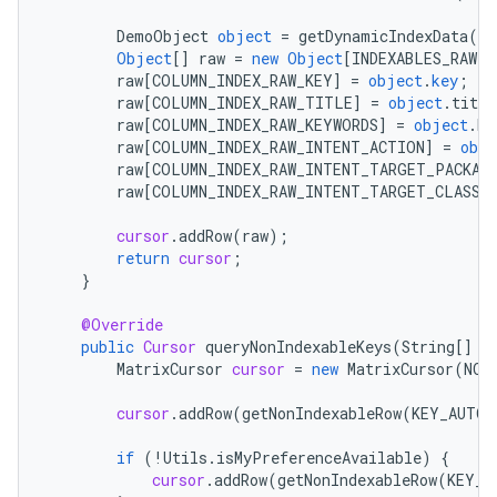
DemoObject
object
=
getDynamicIndexData
()
Object
[]
raw
=
new
Object
[
INDEXABLES_RAW_C
raw
[
COLUMN_INDEX_RAW_KEY
]
=
object
.
key
;
raw
[
COLUMN_INDEX_RAW_TITLE
]
=
object
.
title
raw
[
COLUMN_INDEX_RAW_KEYWORDS
]
=
object
.
ke
raw
[
COLUMN_INDEX_RAW_INTENT_ACTION
]
=
obje
raw
[
COLUMN_INDEX_RAW_INTENT_TARGET_PACKAG
raw
[
COLUMN_INDEX_RAW_INTENT_TARGET_CLASS
]
cursor
.
addRow
(
raw
);
return
cursor
;
}
@Override
public
Cursor
queryNonIndexableKeys
(
String
[]
p
MatrixCursor
cursor
=
new
MatrixCursor
(
NON
cursor
.
addRow
(
getNonIndexableRow
(
KEY_AUTO_
if
(
!
Utils
.
isMyPreferenceAvailable
)
{
cursor
.
addRow
(
getNonIndexableRow
(
KEY_M