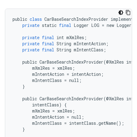
public
class
CarBaseSearchIndexProvider
implements
private
static
final
Logger
LOG
=
new
Logger
(
C
private
final
int
mXmlRes
;
private
final
String
mIntentAction
;
private
final
String
mIntentClass
;
public
CarBaseSearchIndexProvider
(
@
XmlRes
int
mXmlRes
=
xmlRes
;
mIntentAction
=
intentAction
;
mIntentClass
=
null
;
}
public
CarBaseSearchIndexProvider
(
@
XmlRes
int
intentClass
)
{
mXmlRes
=
xmlRes
;
mIntentAction
=
null
;
mIntentClass
=
intentClass
.
getName
();
}