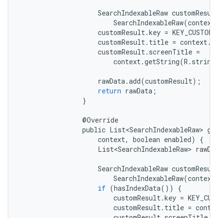
SearchIndexableRaw
customResul
SearchIndexableRaw
(
context
customResult
.
key
=
KEY_CUSTOM_
customResult
.
title
=
context
.
g
customResult
.
screenTitle
=
context
.
getString
(
R
.
string
rawData
.
add
(
customResult
);
return
rawData
;
}
@
Override
public
List<SearchIndexableRaw>
ge
context
,
boolean
enabled
)
{
List<SearchIndexableRaw>
rawDa
SearchIndexableRaw
customResul
SearchIndexableRaw
(
context
if
(
hasIndexData
())
{
customResult
.
key
=
KEY_CUS
customResult
.
title
=
conte
customResult
.
screenTitle
=