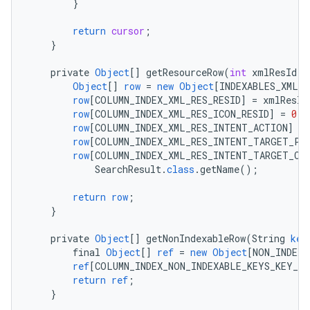
}
return
cursor
;
}
private
Object
[]
getResourceRow
(
int
xmlResId
)
Object
[]
row
=
new
Object
[
INDEXABLES_XML_R
row
[
COLUMN_INDEX_XML_RES_RESID
]
=
xmlResId
row
[
COLUMN_INDEX_XML_RES_ICON_RESID
]
=
0
;
row
[
COLUMN_INDEX_XML_RES_INTENT_ACTION
]
=
row
[
COLUMN_INDEX_XML_RES_INTENT_TARGET_PA
row
[
COLUMN_INDEX_XML_RES_INTENT_TARGET_CL
SearchResult
.
class
.
getName
();
return
row
;
}
private
Object
[]
getNonIndexableRow
(
String
key
final
Object
[]
ref
=
new
Object
[
NON_INDEXA
ref
[
COLUMN_INDEX_NON_INDEXABLE_KEYS_KEY_VA
return
ref
;
}