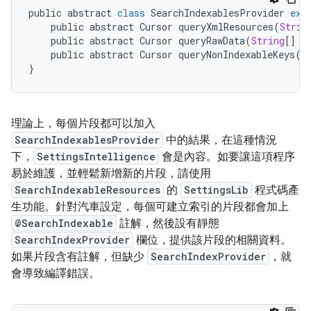
public
abstract
class
SearchIndexablesProvider
ext
public
abstract
Cursor
queryXmlResources
(
Strin
public
abstract
Cursor
queryRawData
(
String
[]
p
public
abstract
Cursor
queryNonIndexableKeys
(
S
}
理論上，每個片段都可以加入
SearchIndexablesProvider
中的結果，在這種情況
下，
SettingsIntelligence
會是內容。如要讓這項程序
易於維護，並輕鬆新增新的片段，請使用
SearchIndexableResources
的
SettingsLib
程式碼產
生功能。針對汽車設定，每個可建立索引的片段都會加上
@SearchIndexable
註解，然後設有靜態
SearchIndexProvider
欄位，提供該片段的相關資料。
如果片段含有註解，但缺少
SearchIndexProvider
，就
會導致編譯錯誤。