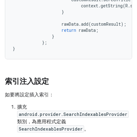
context
.
getString
(
R
.
st
}
rawData
.
add
(
customResult
);
return
rawData
;
}
};
}
索引注入設定
如要將設定插入索引：
擴充
android.provider.SearchIndexablesProvider
類別，為應用程式定義
SearchIndexablesProvider
。