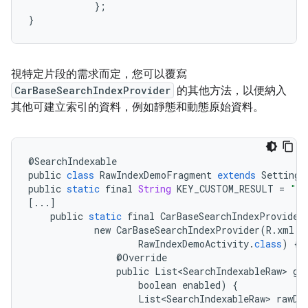
};
}
視特定片段的需求而定，您可以覆寫
CarBaseSearchIndexProvider
的其他方法，以便納入
其他可建立索引的資料，例如靜態和動態原始資料。
@
SearchIndexable
public
class
RawIndexDemoFragment
extends
Settings
public
static
final
String
KEY_CUSTOM_RESULT
=
"cu
[
...
]
public
static
final
CarBaseSearchIndexProvider
new
CarBaseSearchIndexProvider
(
R
.
xml
.
r
RawIndexDemoActivity
.
class
)
{
@
Override
public
List<SearchIndexableRaw>
ge
boolean
enabled
)
{
List<SearchIndexableRaw>
rawDa