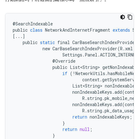
@
SearchIndexable
public
class
NetworkAndInternetFragment
extends
Se
[
...
]
public
static
final
CarBaseSearchIndexProvider
new
CarBaseSearchIndexProvider
(
R
.
xml
.
n
Settings
.
Panel
.
ACTION_INTERNET
@
Override
public
List<String>
getNonIndexabl
if
(
!
NetworkUtils
.
hasMobileNet
context
.
getSystemServi
List<String>
nonIndexableK
nonIndexableKeys
.
add
(
conte
R
.
string
.
pk_mobile_net
nonIndexableKeys
.
add
(
conte
R
.
string
.
pk_data_usage
return
nonIndexableKeys
;
}
return
null
;
}