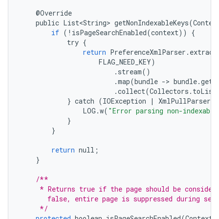
@
Override
public
List<String>
getNonIndexableKeys
(
Contex
if
(!
isPageSearchEnabled
(
context
))
{
try
{
return
PreferenceXmlParser
.
extract
FLAG_NEED_KEY
)
.
stream
()
.
map
(
bundle
-
>
bundle
.
getS
.
collect
(
Collectors
.
toList
}
catch
(
IOException
|
XmlPullParserEx
LOG
.
w
(
"Error parsing non-indexable
}
}
return
null
;
}
/**
     * Returns true if the page should be consider
       false, entire page is suppressed during sea
     */
protected
boolean
isPageSearchEnabled
(
Context