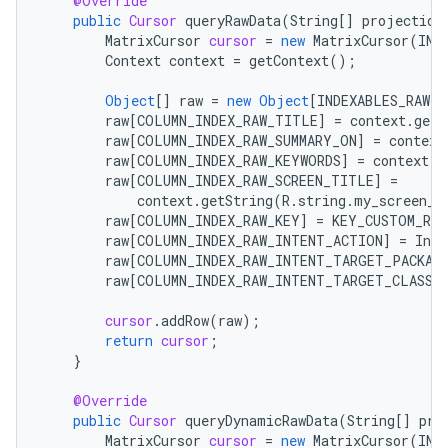
@Override
public
Cursor
queryRawData
(
String
[]
projection
MatrixCursor
cursor
=
new
MatrixCursor
(
IND
Context
context
=
getContext
();
Object
[]
raw
=
new
Object
[
INDEXABLES_RAW_C
raw
[
COLUMN_INDEX_RAW_TITLE
]
=
context
.
getS
raw
[
COLUMN_INDEX_RAW_SUMMARY_ON
]
=
context
raw
[
COLUMN_INDEX_RAW_KEYWORDS
]
=
context
.
g
raw
[
COLUMN_INDEX_RAW_SCREEN_TITLE
]
=
context
.
getString
(
R
.
string
.
my_screen_t
raw
[
COLUMN_INDEX_RAW_KEY
]
=
KEY_CUSTOM_RE
raw
[
COLUMN_INDEX_RAW_INTENT_ACTION
]
=
Inte
raw
[
COLUMN_INDEX_RAW_INTENT_TARGET_PACKAG
raw
[
COLUMN_INDEX_RAW_INTENT_TARGET_CLASS
]
cursor
.
addRow
(
raw
);
return
cursor
;
}
@Override
public
Cursor
queryDynamicRawData
(
String
[]
pro
MatrixCursor
cursor
=
new
MatrixCursor
(
IND