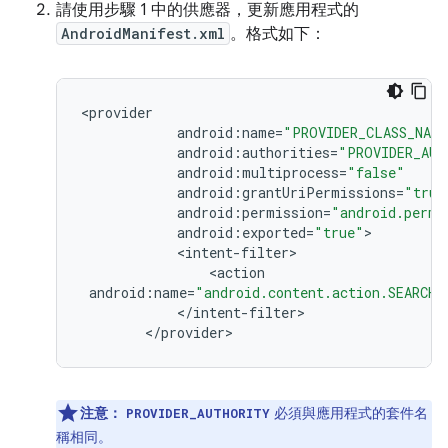
請使用步驟 1 中的供應器，更新應用程式的
AndroidManifest.xml
。格式如下：
<
provider
android
:
name
=
"PROVIDER_CLASS_NAME
android
:
authorities
=
"PROVIDER_AUT
android
:
multiprocess
=
"false"
android
:
grantUriPermissions
=
"true
android
:
permission
=
"android.permi
android
:
exported
=
"true"
<
intent
-
filter
<
action
android
:
name
=
"android.content.action.SEARCH_
<
/
intent
-
filter
<
/
provider
>
注意：
必須與應用程式的套件名
PROVIDER_AUTHORITY
稱相同。