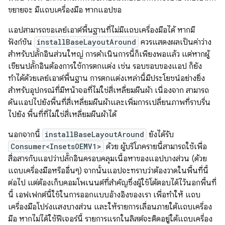
ขยายจะ มีแถบเครื่องมือ หากแอปขอ
แอปสามารถขอเลย์เอาต์พื้นฐานที่ไม่มีแถบเครื่องมือได้ หากมี
ฟังก์ชัน
installBaseLayoutAround
ควรแสดงผลเป็นค่าว่าง
สำหรับปลั๊กอินส่วนใหญ่ การดำเนินการนี้ก็เพียงพอแล้ว แต่หากผู้
เขียนปลั๊กอินต้องการใช้การตกแต่ง เช่น รอบขอบของแอป ก็ยัง
ทำได้ด้วยเลย์เอาต์พื้นฐาน การตกแต่งเหล่านี้มีประโยชน์อย่างยิ่ง
สำหรับอุปกรณ์ที่มีหน้าจอที่ไม่ใช่สี่เหลี่ยมผืนผ้า เนื่องจาก สามารถ
ดันแอปไปยังพื้นที่สี่เหลี่ยมผืนผ้าและเพิ่มการเปลี่ยนภาพที่ราบรื่น
ไปยัง พื้นที่ที่ไม่ใช่สี่เหลี่ยมผืนผ้าได้
นอกจากนี้
installBaseLayoutAround
ยังได้รับ
Consumer<InsetsOEMV1>
ด้วย ผู้บริโภครายนี้สามารถใช้เพื่อ
สื่อสารกับแอปว่าปลั๊กอินครอบคลุมเนื้อหาของแอปบางส่วน (ด้วย
แถบเครื่องมือหรืออื่นๆ) จากนั้นแอปจะทราบว่าต้องวาดในพื้นที่นี้
ต่อไป แต่ต้องเก็บคอมโพเนนต์ที่สำคัญซึ่งผู้ใช้โต้ตอบได้ไว้นอกพื้นที่
นี้ เอฟเฟกต์นี้ใช้ในการออกแบบอ้างอิงของเรา เพื่อทำให้ แถบ
เครื่องมือโปร่งแสงบางส่วน และให้รายการเลื่อนภายใต้แถบเครื่อง
มือ หากไม่ได้ใช้ฟีเจอร์นี้ รายการแรกในลิสต์จะติดอยู่ใต้แถบเครื่อง