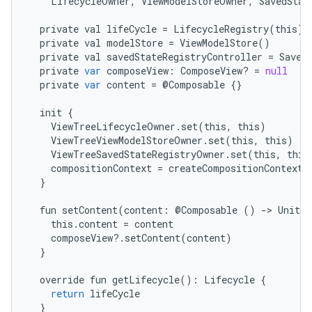
LifecycleOwner
,
ViewModelStoreOwner
,
SavedStat
private
val
lifeCycle
=
LifecycleRegistry
(
this
)
private
val
modelStore
=
ViewModelStore
()
private
val
savedStateRegistryController
=
Saved
private
var
composeView
:
ComposeView
?
=
null
private
var
content
=
@
Composable
{}
init
{
ViewTreeLifecycleOwner
.
set
(
this
,
this
)
ViewTreeViewModelStoreOwner
.
set
(
this
,
this
)
ViewTreeSavedStateRegistryOwner
.
set
(
this
,
this
compositionContext
=
createCompositionContext
(
}
fun
setContent
(
content
:
@
Composable
()
-
>
Unit
)
this
.
content
=
content
composeView
?
.
setContent
(
content
)
}
override
fun
getLifecycle
():
Lifecycle
{
return
lifeCycle
}