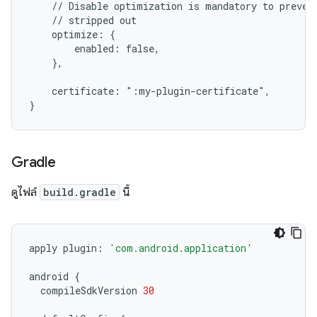
    // Disable optimization is mandatory to preven
    // stripped out
    optimize: {
        enabled: false,
    },
    certificate: ":my-plugin-certificate",
}
Gradle
ดูไฟล์
build.gradle
นี้
apply
plugin
:
'com.android.application'
android
{
compileSdkVersion
30