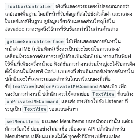
ToolbarController
จริงที่แสดงควรจะตรงไปตรงมามากกว่า
เลย์เอาต์พื้นฐาน โดยมีหน้าที่รับข้อมูลที่ส่งไปยังตัวตั้งค่า และแสดง
ในเลย์เอาต์พื้นฐาน ดูข้อมูลเกี่ยวกับเมธอดส่วนใหญ่ได้ใน
Javadoc เราจะพูดถึงวิธีการที่ซับซ้อนกว่านี้ในส่วนด้านล่าง
getImeSearchInterface
ใช้เพื่อแสดงผลการค้นหาใน
หน้าต่าง IME (แป้นพิมพ์) ซึ่งจะเป็นประโยชน์ในการแสดง/
เคลื่อนไหวผลการค้นหาควบคู่ไปกับแป้นพิมพ์ เช่น หากแป้นพิมพ์
ใช้พื้นที่เพียงครึ่งหน้าจอ ฟังก์ชันการทำงานส่วนใหญ่จะได้รับการติด
ตั้งใช้งานในไลบรารี CarUi แบบคงที่ ส่วนอินเทอร์เฟซการค้นหาใน
ปลั๊กอินจะให้เฉพาะเมธอดสำหรับไลบรารีแบบคงที่เพื่อ
รับ
TextView
และ
onPrivateIMECommand
คอลแบ็ก เพื่อ
รองรับการทำงานนี้ ปลั๊กอิน ควรใช้คลาสย่อย
TextView
ที่ลบล้าง
onPrivateIMECommand
และส่ง การเรียกไปยัง Listener ที่
ระบุเป็น
TextView
ของแถบค้นหา
setMenuItems
จะแสดง MenuItems บนหน้าจอเท่านั้น แต่จะ
มีการเรียกใช้ บ่อยอย่างไม่น่าเชื่อ เนื่องจาก API ปลั๊กอินสำหรับ
MenuItems เปลี่ยนแปลงไม่ได้ ทุกครั้งที่มีการเปลี่ยนแปลง