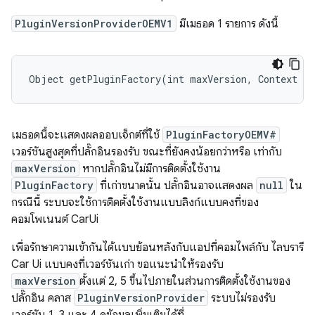
PluginVersionProviderOEMV1
มีเมธอด 1 รายการ ดังนี้
Object
getPluginFactory
(
int
maxVersion
,
Context
co
เมธอดนี้จะแสดงผลออบเจ็กต์ที่ใช้
PluginFactoryOEMV#
เวอร์ชันสูงสุดที่ปลั๊กอินรองรับ ขณะที่ยังคงน้อยกว่าหรือ เท่ากับ
maxVersion
หากปลั๊กอินไม่มีการติดตั้งใช้งาน
PluginFactory
ที่เก่าขนาดนั้น ปลั๊กอินอาจแสดงผล
null
ใน
กรณีนี้ ระบบจะใช้การติดตั้งใช้งานแบบลิงก์แบบคงที่ของ
คอมโพเนนต์ CarUi
เพื่อรักษาความเข้ากันได้แบบย้อนหลังกับแอปที่คอมไพล์กับ ไลบรารี
Car Ui แบบคงที่เวอร์ชันเก่า ขอแนะนำให้รองรับ
maxVersion
ตั้งแต่ 2, 5 ขึ้นไปภายในส่วนการติดตั้งใช้งานของ
ปลั๊กอิน คลาส
PluginVersionProvider
ระบบไม่รองรับ
เวอร์ชัน 1, 3 และ 4 ดูข้อมูลเพิ่มเติมได้ที่