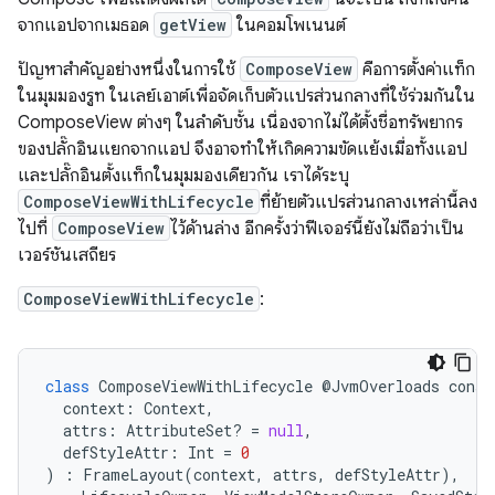
จากแอปจากเมธอด
getView
ในคอมโพเนนต์
ปัญหาสำคัญอย่างหนึ่งในการใช้
ComposeView
คือการตั้งค่าแท็ก
ในมุมมองรูท ในเลย์เอาต์เพื่อจัดเก็บตัวแปรส่วนกลางที่ใช้ร่วมกันใน
ComposeView ต่างๆ ในลําดับชั้น เนื่องจากไม่ได้ตั้งชื่อทรัพยากร
ของปลั๊กอินแยกจากแอป จึงอาจทำให้เกิดความขัดแย้งเมื่อทั้งแอป
และปลั๊กอินตั้งแท็กในมุมมองเดียวกัน เราได้ระบุ
ComposeViewWithLifecycle
ที่ย้ายตัวแปรส่วนกลางเหล่านี้ลง
ไปที่
ComposeView
ไว้ด้านล่าง อีกครั้งว่าฟีเจอร์นี้ยังไม่ถือว่าเป็น
เวอร์ชันเสถียร
ComposeViewWithLifecycle
:
class
ComposeViewWithLifecycle
@
JvmOverloads
const
context
:
Context
,
attrs
:
AttributeSet
?
=
null
,
defStyleAttr
:
Int
=
0
)
:
FrameLayout
(
context
,
attrs
,
defStyleAttr
),