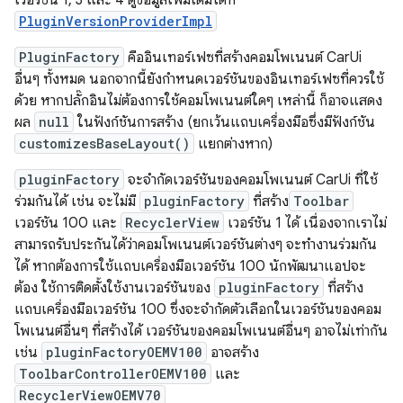
PluginVersionProviderImpl
PluginFactory
คืออินเทอร์เฟซที่สร้างคอมโพเนนต์ CarUi
อื่นๆ ทั้งหมด นอกจากนี้ยังกำหนดเวอร์ชันของอินเทอร์เฟซที่ควรใช้
ด้วย หากปลั๊กอินไม่ต้องการใช้คอมโพเนนต์ใดๆ เหล่านี้ ก็อาจแสดง
ผล
null
ในฟังก์ชันการสร้าง (ยกเว้นแถบเครื่องมือซึ่งมีฟังก์ชัน
customizesBaseLayout()
แยกต่างหาก)
pluginFactory
จะจำกัดเวอร์ชันของคอมโพเนนต์ CarUi ที่ใช้
ร่วมกันได้ เช่น จะไม่มี
pluginFactory
ที่สร้าง
Toolbar
เวอร์ชัน 100 และ
RecyclerView
เวอร์ชัน 1 ได้ เนื่องจากเราไม่
สามารถรับประกันได้ว่าคอมโพเนนต์เวอร์ชันต่างๆ จะทำงานร่วมกัน
ได้ หากต้องการใช้แถบเครื่องมือเวอร์ชัน 100 นักพัฒนาแอปจะ
ต้อง ใช้การติดตั้งใช้งานเวอร์ชันของ
pluginFactory
ที่สร้าง
แถบเครื่องมือเวอร์ชัน 100 ซึ่งจะจำกัดตัวเลือกในเวอร์ชันของคอม
โพเนนต์อื่นๆ ที่สร้างได้ เวอร์ชันของคอมโพเนนต์อื่นๆ อาจไม่เท่ากัน
เช่น
pluginFactoryOEMV100
อาจสร้าง
ToolbarControllerOEMV100
และ
RecyclerViewOEMV70