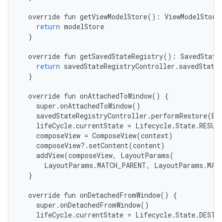
override
fun
getViewModelStore
():
ViewModelStore
return
modelStore
}
override
fun
getSavedStateRegistry
():
SavedState
return
savedStateRegistryController
.
savedState
}
override
fun
onAttachedToWindow
()
{
super
.
onAttachedToWindow
()
savedStateRegistryController
.
performRestore
(
Bu
lifeCycle
.
currentState
=
Lifecycle
.
State
.
RESUM
composeView
=
ComposeView
(
context
)
composeView
?
.
setContent
(
content
)
addView
(
composeView
,
LayoutParams
(
LayoutParams
.
MATCH_PARENT
,
LayoutParams
.
MAT
}
override
fun
onDetachedFromWindow
()
{
super
.
onDetachedFromWindow
()
lifeCycle
.
currentState
=
Lifecycle
.
State
.
DESTR