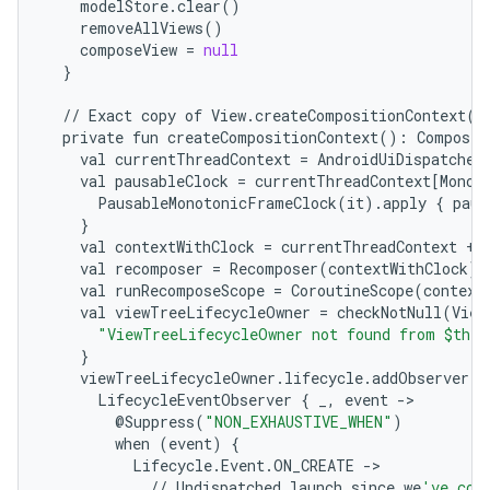
modelStore
.
clear
()
removeAllViews
()
composeView
=
null
}
//
Exact
copy
of
View
.
createCompositionContext
()
private
fun
createCompositionContext
():
Composit
val
currentThreadContext
=
AndroidUiDispatcher
val
pausableClock
=
currentThreadContext
[
Monot
PausableMonotonicFrameClock
(
it
)
.
apply
{
paus
}
val
contextWithClock
=
currentThreadContext
+
val
recomposer
=
Recomposer
(
contextWithClock
)
val
runRecomposeScope
=
CoroutineScope
(
context
val
viewTreeLifecycleOwner
=
checkNotNull
(
View
"ViewTreeLifecycleOwner not found from $this
}
viewTreeLifecycleOwner
.
lifecycle
.
addObserver
(
LifecycleEventObserver
{
_
,
event
-
@
Suppress
(
"NON_EXHAUSTIVE_WHEN"
)
when
(
event
)
{
Lifecycle
.
Event
.
ON_CREATE
-
//
Undispatched
launch
since
we
've con