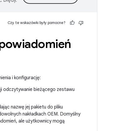
ć błędy.
Czy te wskazówki były pomocne?
 powiadomień
nia i konfigurację:
cji odczytywanie bieżącego zestawu
ąc nazwę jej pakietu do pliku
dowolnych nakładkach OEM. Domyślny
domień, ale użytkownicy mogą