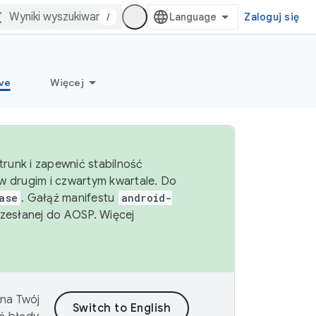
/
Zaloguj się
ve
Więcej
runk i zapewnić stabilność
 drugim i czwartym kwartale. Do
ase
. Gałąź manifestu
android-
zesłanej do AOSP. Więcej
 na Twój