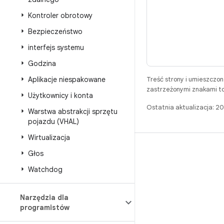
Kontroler obrotowy
Bezpieczeństwo
interfejs systemu
Godzina
Aplikacje niespakowane
Treść strony i umieszczo
zastrzeżonymi znakami to
Użytkownicy i konta
Ostatnia aktualizacja: 
Warstwa abstrakcji sprzętu
pojazdu (VHAL)
Wirtualizacja
BUILD
Głos
Repozytorium Androida
Watchdog
Wymagania
Narzędzia dla
Pobieranie
programistów
Wyświetl podgląd plików binarnych