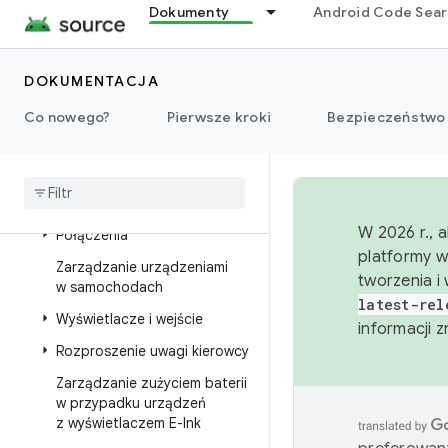
Dokumenty
Android Code Sea
Zgodność aplikacji
Dźwięk
DOKUMENTACJA
Okna z skalowalnym
interfejsem
Co nowego?
Pierwsze kroki
Bezpieczeństwo
Aparat
Rdzeń platformy Car
Ustawienia samochodu
W 2026 r., 
Połączenia
platformy w
Zarządzanie urządzeniami
tworzenia i
w samochodach
latest-rel
Wyświetlacze i wejście
informacji 
Rozproszenie uwagi kierowcy
Zarządzanie zużyciem baterii
w przypadku urządzeń
z wyświetlaczem E-Ink