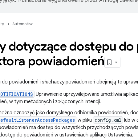
 język. Tłumaczenia wygenerowane przez AI mogą zawiera
ty
Automotive
y dotyczące dostępu do
ektora powiadomień
do powiadomień i słuchaczy powiadomień obejmują te uprawnie
NOTIFICATIONS
Uprawnienie uprzywilejowane umożliwia aplika
eń, w tym metadanych i załączonych intencji.
 można oznaczyć jako domyślnego odbiornika powiadomień, dodaj
defaultListenerAccessPackages
w pliku
config.xml
lub w 
 powiadomień ma dostęp do wszystkich przychodzących powia
dostęp do powiadomień w ustawieniach aplikacji Ustawienia.