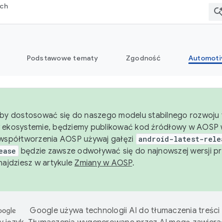
rch
Podstawowe tematy
Zgodność
Automoti
aby dostosować się do naszego modelu stabilnego rozwoju t
 ekosystemie, będziemy publikować kod źródłowy w AOSP w
 współtworzenia AOSP używaj gałęzi
android-latest-rele
ease
będzie zawsze odwoływać się do najnowszej wersji pr
znajdziesz w artykule
Zmiany w AOSP
.
Google używa technologii AI do tłumaczenia treści