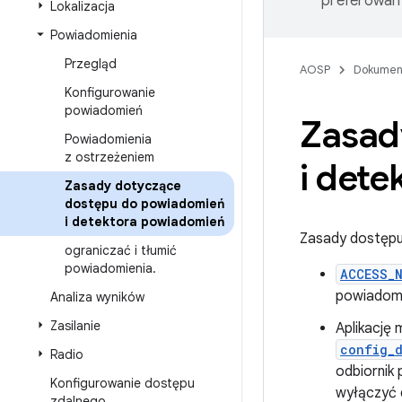
preferowany
Lokalizacja
Powiadomienia
Przegląd
AOSP
Dokumen
Konfigurowanie
powiadomień
Zasad
Powiadomienia
z ostrzeżeniem
i det
Zasady dotyczące
dostępu do powiadomień
i detektora powiadomień
Zasady dostępu 
ograniczać i tłumić
powiadomienia
.
ACCESS_
powiadomi
Analiza wyników
Zasilanie
Aplikację
config_
Radio
odbiornik
Konfigurowanie dostępu
wyłączyć 
zdalnego