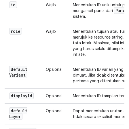
id
Wajib
Menentukan ID unik untuk pane
Panel
mengambil panel dari
sistem.
role
Wajib
Menentukan tujuan atau fungs
merujuk ke resource string, a
tata letak. Misalnya, nilai in
yang harus selalu ditampilkan 
inflate.
default
Opsional
Menentukan ID varian yang aw
Variant
dimuat. Jika tidak ditentuka
pertama yang ditentukan seba
display
Id
Opsional
Menentukan ID tampilan temp
default
Opsional
Dapat menentukan urutan-Z def
Layer
tidak secara eksplisit menent