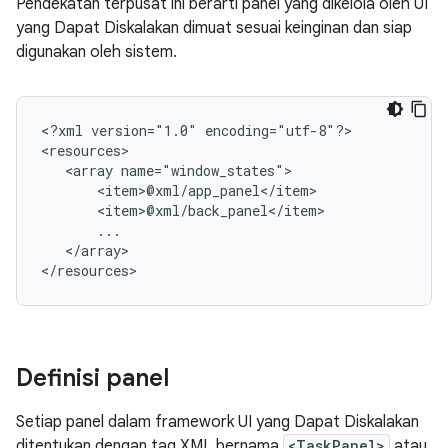
Pendekatan terpusat ini berarti panel yang dikelola oleh UI
yang Dapat Diskalakan dimuat sesuai keinginan dan siap
digunakan oleh sistem.
<?xml
version="1.0"
encoding="utf-8"?>

<array
</array>

Definisi panel
Setiap panel dalam framework UI yang Dapat Diskalakan
ditentukan dengan tag XML bernama
<TaskPanel>
atau