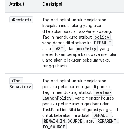
Atribut
Deskripsi
<Restart>
Tag bertingkat untuk menjelaskan
kebijakan mulai ulang yang akan
diterapkan saat a TaskPanel kosong.
policy
Tag ini mendukung atribut
,
DEFAULT
yang dapat ditetapkan ke
LAST
max
Retry
atau
, dan
, yang
menentukan berapa kali upaya memulai
ulang akan dilakukan sebelum waktu
tunggu habis.
<Task
Tag bertingkat untuk menjelaskan
Behavior>
perilaku peluncuran tugas di panel ini.
new
Task
Tag ini mendukung atribut
Launch
Policy
, yang mengonfigurasi
perilaku peluncuran tugas baru dari
TaskPanel ini. Nilai konfigurasi yang valid
DEFAULT
untuk kebijakan ini adalah
,
REMAIN
_
IN
_
SOURCE
REPARENT
_
, atau
TO
_
SOURCE
.