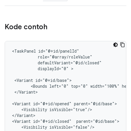
Kode contoh
<TaskPanel
displayId="0"
>

<Variant
<Bounds
left="0"
top="0"
width="100%"
</Variant>

<Variant
id="@+id/opened"
<Visibility
isVisible="true"/>

</Variant>

<Variant
id="@+id/closed"
<Visibility
isVisible="false"/>
