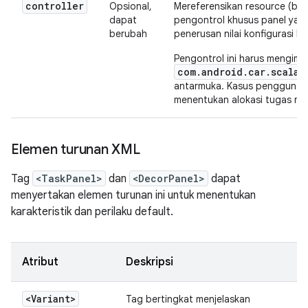
controller
Opsional,
Mereferensikan resource (bi
dapat
pengontrol khusus panel ya
berubah
penerusan nilai konfigurasi k
Pengontrol ini harus mengim
com.android.car.scalab
antarmuka. Kasus penggunaan
menentukan alokasi tugas runt
Elemen turunan XML
Tag
<TaskPanel>
dan
<DecorPanel>
dapat
menyertakan elemen turunan ini untuk menentukan
karakteristik dan perilaku default.
Atribut
Deskripsi
<Variant>
Tag bertingkat menjelaskan