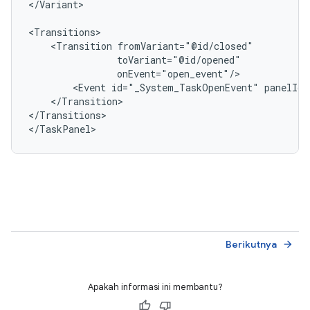
</Variant>

<Transition
<Event
id="_System_TaskOpenEvent"
panelId=
</Transition>

</Transitions>

Berikutnya
arrow_forward
Apakah informasi ini membantu?