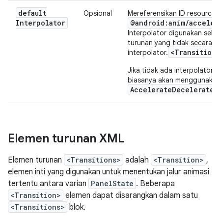
default
Opsional
Mereferensikan ID resource X
Interpolator
@android:anim/acceler
Interpolator digunakan seba
turunan yang tidak secara e
<Transition>
interpolator.
Jika tidak ada interpolator 
biasanya akan menggunaka
AccelerateDecelerateI
Elemen turunan XML
Elemen turunan
<Transitions>
adalah
<Transition>
,
elemen inti yang digunakan untuk menentukan jalur animasi
tertentu antara varian
PanelState
. Beberapa
<Transition>
elemen dapat disarangkan dalam satu
<Transitions>
blok.