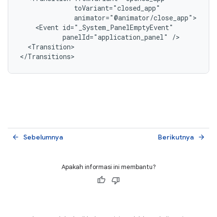
<Event
panelId="application_panel"
<Transition>

Sebelumnya
Berikutnya
arrow_back
arrow_forward
Apakah informasi ini membantu?