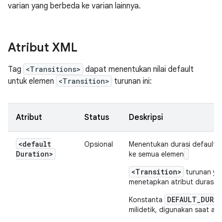
varian yang berbeda ke varian lainnya.
Atribut XML
Tag
<Transitions>
dapat menentukan nilai default
untuk elemen
<Transition>
turunan ini:
Atribut
Status
Deskripsi
<default
Opsional
Menentukan durasi default d
Duration>
ke semua elemen
<Transition>
turunan yan
menetapkan atribut durasi.
DEFAULT_DURA
Konstanta
milidetik, digunakan saat atr