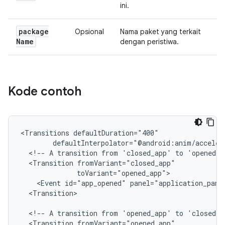
ini.
package
Opsional
Nama paket yang terkait
Name
dengan peristiwa.
Kode contoh
<Transitions
<!--
A
transition
from
'closed_app'
to
'opened_a
<Transition
<Event
id="app_opened"
panel="application_pane
<Transition>

<!--
A
transition
from
'opened_app'
to
'closed_a
<Transition