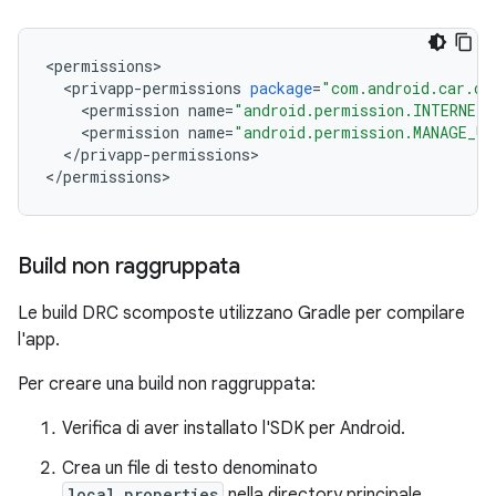
<
permissions
<
privapp
-
permissions
package
=
"com.android.car.de
<
permission
name
=
"android.permission.INTERNET"
<
permission
name
=
"android.permission.MANAGE_US
<
/
privapp
-
permissions
>

<
/
permissions
>
Build non raggruppata
Le build DRC scomposte utilizzano Gradle per compilare
l'app.
Per creare una build non raggruppata:
Verifica di aver installato l'SDK per Android.
Crea un file di testo denominato
local.properties
nella directory principale