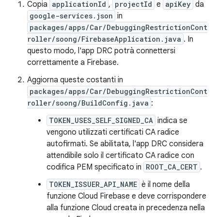
Copia
applicationId
,
projectId
e
apiKey
da
google-services.json
in
packages/apps/Car/DebuggingRestrictionCont
roller/soong/FirebaseApplication.java
. In
questo modo, l'app DRC potrà connettersi
correttamente a Firebase.
Aggiorna queste costanti in
packages/apps/Car/DebuggingRestrictionCont
roller/soong/BuildConfig.java
:
TOKEN_USES_SELF_SIGNED_CA
indica se
vengono utilizzati certificati CA radice
autofirmati. Se abilitata, l'app DRC considera
attendibile solo il certificato CA radice con
codifica PEM specificato in
ROOT_CA_CERT
.
TOKEN_ISSUER_API_NAME
è il nome della
funzione Cloud Firebase e deve corrispondere
alla funzione Cloud creata in precedenza nella