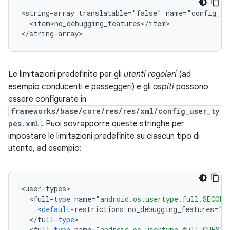
<string-array translatable="false" name="config_def
  <item>no_debugging_features</item>

</string-array>
Le limitazioni predefinite per gli
utenti regolari
(ad
esempio conducenti e passeggeri) e gli
ospiti
possono
essere configurate in
frameworks/base/core/res/res/xml/config_user_ty
pes.xml
. Puoi sovrapporre queste stringhe per
impostare le limitazioni predefinite su ciascun tipo di
utente, ad esempio:
<
user
-
types
<
full
-
type
name
=
"android.os.usertype.full.SECOND
<
default
-
restrictions
no_debugging_features
=
"t
<
/
full
-
type
<
full
-
type
name
=
"android.os.usertype.full.GUEST"