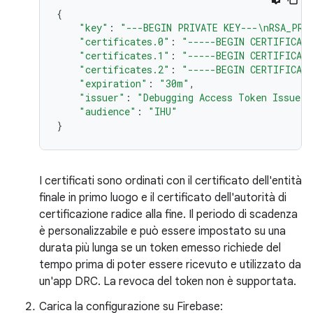
{
"key"
:
"---BEGIN PRIVATE KEY---\nRSA_PRI
"certificates.0"
:
"-----BEGIN CERTIFICAT
"certificates.1"
:
"-----BEGIN CERTIFICATE
"certificates.2"
:
"-----BEGIN CERTIFICAT
"expiration"
:
"30m"
,
"issuer"
:
"Debugging Access Token Issuer"
"audience"
:
"IHU"
}
I certificati sono ordinati con il certificato dell'entità
finale in primo luogo e il certificato dell'autorità di
certificazione radice alla fine. Il periodo di scadenza
è personalizzabile e può essere impostato su una
durata più lunga se un token emesso richiede del
tempo prima di poter essere ricevuto e utilizzato da
un'app DRC. La revoca del token non è supportata.
Carica la configurazione su Firebase: