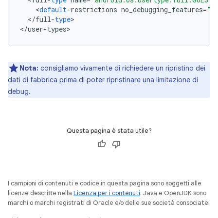
<
default
-
restrictions
no_debugging_features
=
"t
<
/
full
-
type
>

<
/
user
-
types
>
Nota:
consigliamo vivamente di richiedere un ripristino dei
dati di fabbrica prima di poter ripristinare una limitazione di
debug.
Questa pagina è stata utile?
I campioni di contenuti e codice in questa pagina sono soggetti alle
licenze descritte nella
Licenza per i contenuti
. Java e OpenJDK sono
marchi o marchi registrati di Oracle e/o delle sue società consociate.