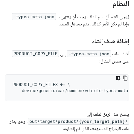
النظام
يُرجى العِلم أنّ اسم الملف يجب أن ينتهي بـ
-types-meta.json
.
وإذا لم يكن الأمر كذلك، يتم تجاهل الملف.
إضافة هدف إنشاء
أضِف ملف
-types-meta.json
إلى
PRODUCT_COPY_FILE
.
على سبيل المثال:
PRODUCT_COPY_FILES
+=
device
/
generic
/
car
/
common
/
vehicle
-
types
-
meta
.
j
ينسخ هذا الرمز الملف إلى
out/target/product/{your_target_path}/
، وهو جذر
ملف الإخراج المستهدف الذي تم إنشاؤه.