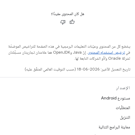
هل كان المحتوى مفيدًا؟
يخضع كل من المحتوى وعيّنات التعليمات البرمجية في هذه الصفحة للتراخيص الموضحّة
في
ترخيص استخدام المحتوى
. إنّ Java وOpenJDK هما علامتان تجاريتان مسجَّلتان
لشركة Oracle و/أو الشركات التابعة لها.
تاريخ التعديل الأخير: 2026-06-18 (حسب التوقيت العالمي المتفَّق عليه)
الإصدار
مستودع Android
المتطلّبات
التنزيل
معاينة البرامج الثنائية