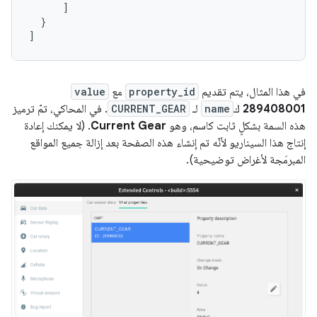
      ]

  }

]
في هذا المثال، يتم تقديم
property_id
مع
value
289408001
ك
name
لـ
CURRENT_GEAR
. في المحاكي، تمّ ترميز
هذه السمة بشكلٍ ثابت كاسم، وهو
Current Gear
. (لا يمكنك إعادة
إنتاج هذا السيناريو لأنّه تم إنشاء هذه الصفحة بعد إزالة جميع المواقع
المبرمَجة لأغراض توضيحية).