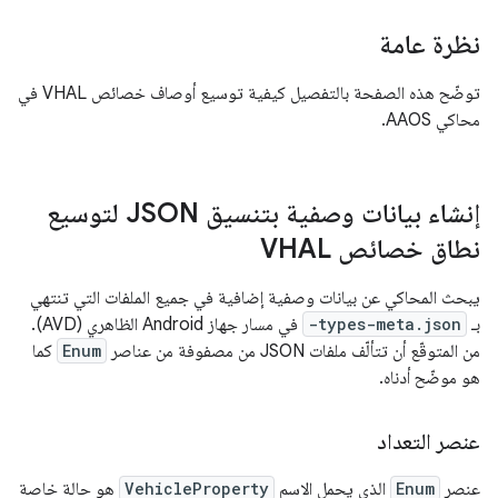
نظرة عامة
توضّح هذه الصفحة بالتفصيل كيفية توسيع أوصاف خصائص VHAL في
محاكي AAOS.
إنشاء بيانات وصفية بتنسيق JSON لتوسيع
نطاق خصائص VHAL
يبحث المحاكي عن بيانات وصفية إضافية في جميع الملفات التي تنتهي
بـ
-types-meta.json
في مسار جهاز Android الظاهري (AVD).
من المتوقّع أن تتألّف ملفات JSON من مصفوفة من عناصر
Enum
كما
هو موضّح أدناه.
عنصر التعداد
عنصر
Enum
الذي يحمل الاسم
VehicleProperty
هو حالة خاصة