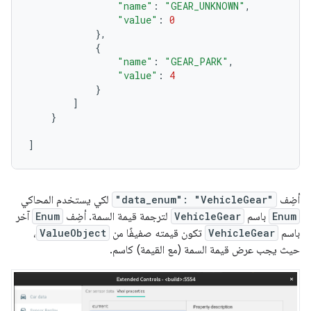
"name"
:
"GEAR_UNKNOWN"
,
"value"
:
0
},
{
"name"
:
"GEAR_PARK"
,
"value"
:
4
}
]
}
]
أضِف
"data_enum": "VehicleGear"
لكي يستخدم المحاكي
Enum
باسم
VehicleGear
لترجمة قيمة السمة. أضِف
Enum
آخر
باسم
VehicleGear
تكون قيمته صفيفًا من
ValueObject
،
حيث يجب عرض قيمة السمة (مع القيمة) كاسم.