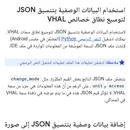
استخدام البيانات الوصفية بتنسيق JSON
لتوسيع نطاق خصائص VHAL
لاستخدام البيانات الوصفية بتنسيق JSON لتوسيع نطاق سمات VHAL،
يمكنك تشغيل
النص البرمجي Python
(المضمّن في مصدر Android)
لإنشاء ملف JSON للسمة الموسّعة من المعلومات الواردة في ملف IDE.
ملاحظة:
تتضمّن تعليقات هذا الملف تعليمات لتشغيل النص البرمجي.
يتضمّن ملف JSON الناتج بعض القيم المكرّرة، مثل
change_mode
access
و
unit
. على الرغم من أنّ هذه المعلومات هي جزء من سمة
VHAL، لا تؤثّر قيم JSON هذه في ما يتم عرضه في نافذة سمة VHAL
في المحاكي.
إضافة بيانات وصفية بتنسيق JSON إلى صورة