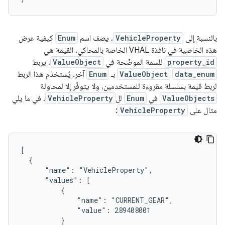
بالنسبة إلى
VehicleProperty
، يصف اسم
Enum
كيفية عرض
هذه الخاصية في نافذة VHAL الخاصة بالمحاكي. القيمة هي
property_id
للسمة الموضّحة في
ValueObject
. يربط
data_enum
ValueObject
بـ
Enum
آخر. يُستخدَم هذا الربط
لربط قيمة بسلسلة مقروءة للمستخدمين، ولا يتوفّر إلا لمحاولة
ValueObjects
في
Enum
لل
VehicleProperty
. في ما يلي
مثال على
VehicleProperty
:
[

  {

      "name": "VehicleProperty",

      "values": [

          {

              "name": "CURRENT_GEAR",

              "value": 289408001

          }
