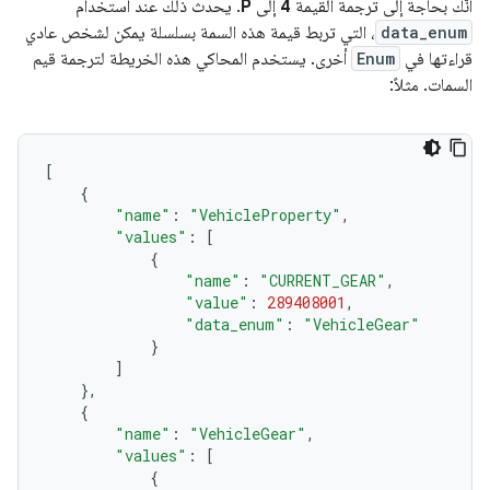
أنّك بحاجة إلى ترجمة القيمة
4
إلى
P
. يحدث ذلك عند استخدام
data_enum
، التي تربط قيمة هذه السمة بسلسلة يمكن لشخص عادي
قراءتها في
Enum
أخرى. يستخدم المحاكي هذه الخريطة لترجمة قيم
السمات. مثلاً:
[
{
"name"
:
"VehicleProperty"
,
"values"
:
[
{
"name"
:
"CURRENT_GEAR"
,
"value"
:
289408001
,
"data_enum"
:
"VehicleGear"
}
]
},
{
"name"
:
"VehicleGear"
,
"values"
:
[
{