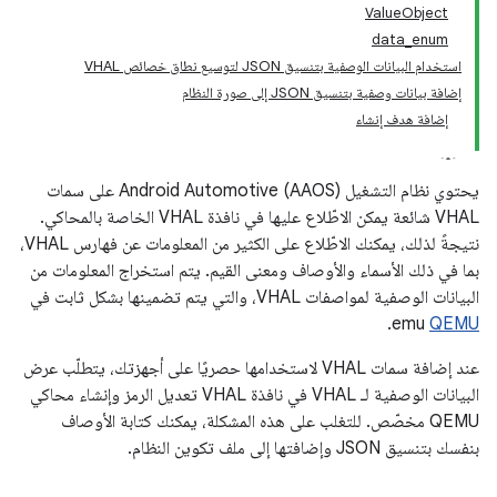
ValueObject
data_enum
استخدام البيانات الوصفية بتنسيق JSON لتوسيع نطاق خصائص VHAL
إضافة بيانات وصفية بتنسيق JSON إلى صورة النظام
إضافة هدف إنشاء
يحتوي نظام التشغيل Android Automotive (AAOS) على سمات
VHAL شائعة يمكن الاطّلاع عليها في نافذة VHAL الخاصة بالمحاكي.
نتيجةً لذلك، يمكنك الاطّلاع على الكثير من المعلومات عن فهارس VHAL،
بما في ذلك الأسماء والأوصاف ومعنى القيم. يتم استخراج المعلومات من
البيانات الوصفية لمواصفات VHAL، والتي يتم تضمينها بشكل ثابت في
.
emu
QEMU
عند إضافة سمات VHAL لاستخدامها حصريًا على أجهزتك، يتطلّب عرض
البيانات الوصفية لـ VHAL في نافذة VHAL تعديل الرمز وإنشاء محاكي
QEMU مخصّص. للتغلب على هذه المشكلة، يمكنك كتابة الأوصاف
بنفسك بتنسيق JSON وإضافتها إلى ملف تكوين النظام.