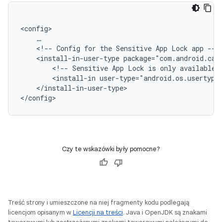
<!--
Config
for
the
Sensitive
App
Lock
app
<install-in-user-type
<!--
Sensitive
App
Lock
is
only
available
<install-in
user-type="android.os.usertype
</install-in-user-type>

Czy te wskazówki były pomocne?
Treść strony i umieszczone na niej fragmenty kodu podlegają
licencjom opisanym w
Licencji na treści
. Java i OpenJDK są znakami