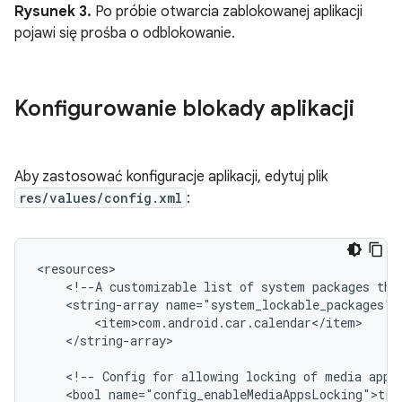
Rysunek 3.
Po próbie otwarcia zablokowanej aplikacji
pojawi się prośba o odblokowanie.
Konfigurowanie blokady aplikacji
Aby zastosować konfiguracje aplikacji, edytuj plik
res/values/config.xml
:
<!--A
customizable
list
of
system
packages
tha
<string-array
</string-array>

<!--
Config
for
allowing
locking
of
media
apps
<bool
name="config_enableMediaAppsLocking">true