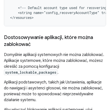
<!--
Default
account
type
used
for
recovering
<string
name="config_recoveryAccountType"
tran
Dostosowywanie aplikacji
,
które można
zablokować
Domyślnie aplikacji systemowych nie można zablokować.
Aplikacje systemowe, które można zablokować, możesz
określić za pomocą konfiguracji
system_lockable_packages
.
Aplikacji podstawowych, takich jak Ustawienia, aplikacje
do nawigacji i asystenci głosowi, nie można zablokować,
ponieważ może to spowodować nieprzewidywalne
działanie systemu.
Aby włączyć blokowanie aplikacji systemowej, użyj