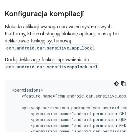
Konfiguracja kompilacji
Blokada aplikacji wymaga uprawnień systemowych.
Platformy, które obsługują blokadę aplikacji, muszą też
deklarować funkcję systemową
com.android.car.sensitive_app_lock
.
Dodaj deklarację funkcji i uprawnienia do
com.android.car.sensitiveapplock.xml
:
<feature
name="com.android.car.sensitive_app_lo
<privapp-permissions
<permission
name="android.permission.GET_
<permission
name="android.permission.QUERY
<permission
name="android.permission.MEDI
<permission
name="android.car.permission.C