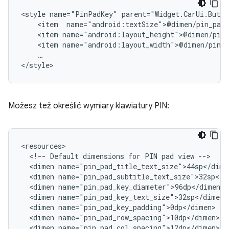
<style
name="PinPadKey"
<item
<item
<item
…

Możesz też określić wymiary klawiatury PIN:
<!--
Default
dimensions
for
PIN
pad
view
<dimen
<dimen
<dimen
<dimen
<dimen
<dimen
<dimen
name="pin_pad_col_spacing">12dp</dimen>
