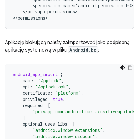
<permission
name="android.permission.POST
</privapp-permissions>

Aplikację blokującą należy zaimportować jako podpisaną
aplikację systemową w pliku
Android.bp
:
android_app_import
{
name
:
"AppLock"
,
apk
:
"AppLock.apk"
,
certificate
:
"platform"
,
privileged
:
true
,
required
:
[
"privapp-com.android.car.sensitiveapplock"
],
optional_uses_libs
:
[
"androidx.window.extensions"
,
"androidx.window.sidecar"
,