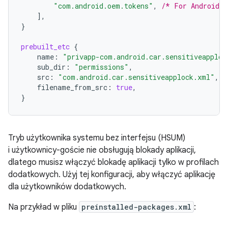
"com.android.oem.tokens"
,
/* For Android 
],
}
prebuilt_etc
{
name
:
"privapp-com.android.car.sensitiveapploc
sub_dir
:
"permissions"
,
src
:
"com.android.car.sensitiveapplock.xml"
,
filename_from_src
:
true
,
}
Tryb użytkownika systemu bez interfejsu (HSUM)
i użytkownicy-goście nie obsługują blokady aplikacji,
dlatego musisz włączyć blokadę aplikacji tylko w profilach
dodatkowych. Użyj tej konfiguracji, aby włączyć aplikację
dla użytkowników dodatkowych.
Na przykład w pliku
preinstalled-packages.xml
: