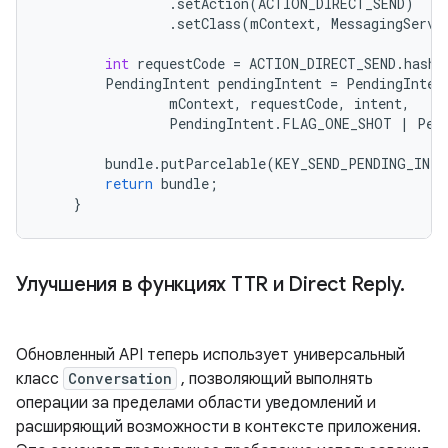
.
setAction
(
ACTION_DIRECT_SEND
)
.
setClass
(
mContext
,
MessagingServi
int
requestCode
=
ACTION_DIRECT_SEND
.
hashC
PendingIntent
pendingIntent
=
PendingInten
mContext
,
requestCode
,
intent
,
PendingIntent
.
FLAG_ONE_SHOT
|
Pen
bundle
.
putParcelable
(
KEY_SEND_PENDING_INTE
return
bundle
;
}
Улучшения в функциях TTR и Direct Reply
.
Обновленный API теперь использует универсальный
класс
Conversation
, позволяющий выполнять
операции за пределами области уведомлений и
расширяющий возможности в контексте приложения.