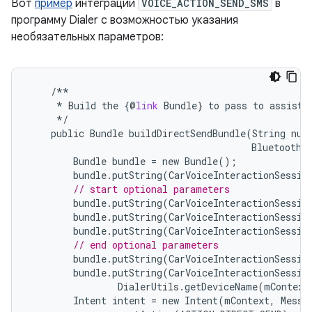
Вот
пример
интеграции
VOICE_ACTION_SEND_SMS
в
программу Dialer с возможностью указания
необязательных параметров:
/**
*
Build
the
{@
link
Bundle
}
to
pass
to
assista
*/
public
Bundle
buildDirectSendBundle
(
String
num
BluetoothD
Bundle
bundle
=
new
Bundle
();
bundle
.
putString
(
CarVoiceInteractionSessio
// start optional parameters
bundle
.
putString
(
CarVoiceInteractionSessio
bundle
.
putString
(
CarVoiceInteractionSessio
bundle
.
putString
(
CarVoiceInteractionSessio
// end optional parameters
bundle
.
putString
(
CarVoiceInteractionSessio
bundle
.
putString
(
CarVoiceInteractionSessio
DialerUtils
.
getDeviceName
(
mContext
Intent
intent
=
new
Intent
(
mContext
,
Messa