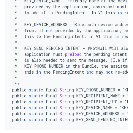
*
KEY_DEVICE_NAME
-
Friendly
name
of
the
device
*
provided
by
the
application
,
assistant
must
d
*
to
add
it
to
PendingIntent
.
In
V1
this
is
req
*
*
KEY_DEVICE_ADDRESS
-
Bluetooth
device
address
*
from
.
If
not
provided
by
the
application
,
ass
*
this
to
the
PendingIntent
.
In
V1
this
is
requ
*
*
KEY_SEND_PENDING_INTENT
-
@
NotNull
Will
alway
*
application
must
preload
the
pending
intent
w
*
is
also
needed
to
send
the
message
.
(
I
.
e
if
t
*
KEY_PHONE_NUMBER
in
the
Bundle
,
the
assistant
*
this
in
the
PendingIntent
and
may
not
re
-
add
*
*/
public
static
final
String
KEY_PHONE_NUMBER
=
“
KEY
public
static
final
String
KEY_RECIPIENT_NAME
=
“
K
public
static
final
String
KEY_RECIPIENT_UID
=
“
KE
public
static
final
String
KEY_DEVICE_NAME
=
“
KEY_
public
static
final
String
KEY_DEVICE_ADDRESS
=
“
K
public
static
final
String
KEY_SEND_PENDING_INTENT