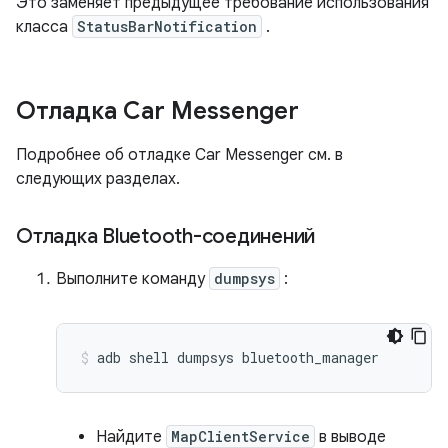
Это заменяет предыдущее требование использования
класса
StatusBarNotification
.
Отладка Car Messenger
Подробнее об отладке Car Messenger см. в
следующих разделах.
Отладка Bluetooth-соединений
Выполните команду
dumpsys
:
adb
shell
dumpsys
bluetooth_manager
Найдите
MapClientService
в выводе