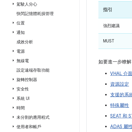
駕駛人分心
指引
快閃記憶體耗損管理
位置
強烈建議
通知
MUST
成效分析
電源
無線電
如要進一步瞭解
設定遠端存取功能
VHAL 介
旋轉控制器
資源設定
安全性
支援的系
系統 UI
特殊屬性
時間
SEAT 和 
未分割的應用程式
ADAS 屬
使用者和帳戶