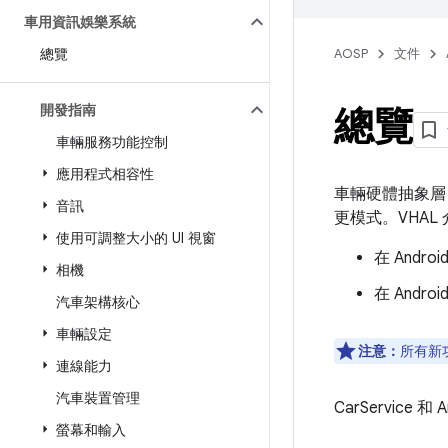
車用資訊娛樂系統
總覽
AOSP
文件
開發指南
總覽
車輛服務功能控制
應用程式相容性
車輛硬體抽象層 
音訊
更模式。VHAL
使用可調整大小的 UI 視窗
在 Andro
相機
在 Andro
汽車架構核心
車輛設定
注意：
所有新功
連線能力
汽車裝置管理
CarService 
螢幕和輸入