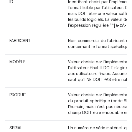
ID
Identifiant choisi par l'implément
format lisible par l'utilisateur
mais DOIT être une valeur suffisa
les builds logiciels. La valeur 
l'expression régulière "^[a-zA-Z0
FABRICANT
Nom commercial du fabricant d'é
concernant le format spécifique d
MODÈLE
Valeur choisie par l'implémentate
l'utilisateur final. Il DOIT s'agi
aux utilisateurs finaux. Aucune 
sauf qu'il NE DOIT PAS être nul ni 
PRODUIT
Valeur choisie par l'implémenta
du produit spécifique (code SKU)
l'humain, mais n'est pas nécessair
champ DOIT être encodable en ASC
SERIAL
Un numéro de série matériel, qui