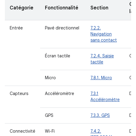
Ca
Catégorie
Fonctionnalité
Section
la
Entrée
Pavé directionnel
7.2.2.
Navigation
sans contact
Écran tactile
7.2.4. Saisie
OB
tactile
Micro
7.8.1. Micro
OB
Capteurs
Accéléromètre
7.3.1
DO
Accéléromètre
GPS
7.3.3. GPS
DO
Connectivité
Wi-Fi
7.4.2.
DO