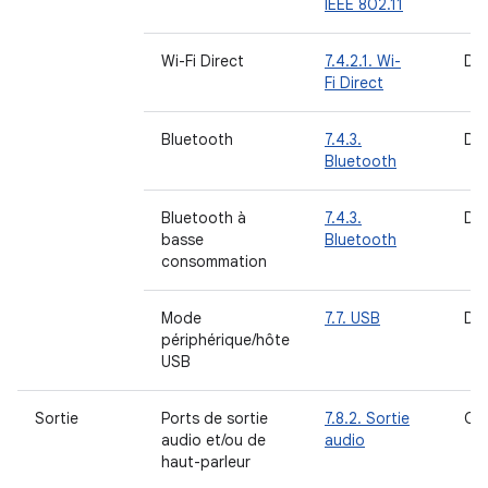
IEEE 802.11
Wi-Fi Direct
7.4.2.1. Wi-
DO
Fi Direct
Bluetooth
7.4.3.
DO
Bluetooth
Bluetooth à
7.4.3.
DO
basse
Bluetooth
consommation
Mode
7.7. USB
DO
périphérique/hôte
USB
Sortie
Ports de sortie
7.8.2. Sortie
OB
audio et/ou de
audio
haut-parleur