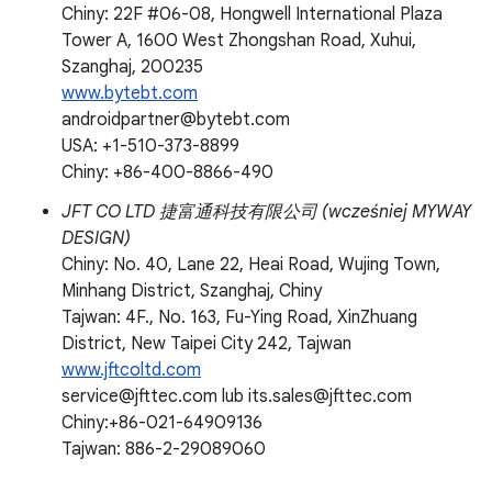
Chiny: 22F #06-08, Hongwell International Plaza
Tower A, 1600 West Zhongshan Road, Xuhui,
Szanghaj, 200235
www.bytebt.com
androidpartner@bytebt.com
USA: +1-510-373-8899
Chiny: +86-400-8866-490
JFT CO LTD 捷富通科技有限公司 (wcześniej MYWAY
DESIGN)
Chiny: No. 40, Lane 22, Heai Road, Wujing Town,
Minhang District, Szanghaj, Chiny
Tajwan: 4F., No. 163, Fu-Ying Road, XinZhuang
District, New Taipei City 242, Tajwan
www.jftcoltd.com
service@jfttec.com lub its.sales@jfttec.com
Chiny:+86-021-64909136
Tajwan: 886-2-29089060