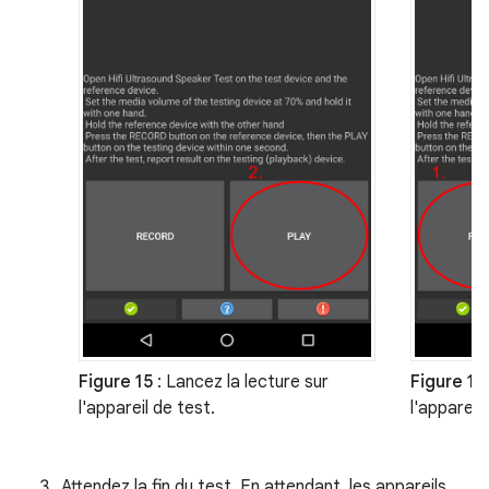
Figure 15
: Lancez la lecture sur
Figure 16
l'appareil de test.
l'appareil
Attendez la fin du test. En attendant, les appareils