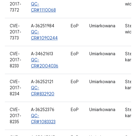
2017-
QC-
wide
7372
CR#1110068
CVE-
A-36251984
EoP
Umiarkowana
Ster
2017-
QC-
wide
7373
CR#1090244
CVE-
A-34621613
EoP
Umiarkowana
Ster
2017-
QC-
kame
8233
CR#2004036
CVE-
A-36252121
EoP
Umiarkowana
Ster
2017-
QC-
kame
8234
CR#832920
CVE-
A-36252376
EoP
Umiarkowana
Ster
2017-
QC-
kame
8235
CR#1083323