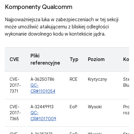
Komponenty Qualcomm
Najpoważniejsza luka w zabezpieczeniach w tej sekcji
może umożliwić atakującemu z bliskiej odległości
wykonanie dowolnego kodu w kontekście jądra.
Pliki
CVE
Typ
Poziom
Kom
referencyjne
CVE-
A-36250786
RCE
Krytyczny
Ster
2017-
QC-
Blue
7371
CR#1101054
CVE-
A-32449913
EoP
Wysoki
Prog
2017-
QC-
rozr
7365
CR#1017009