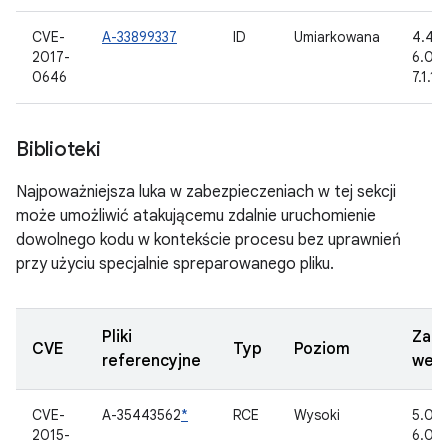
CVE-
A-33899337
ID
Umiarkowana
4.4.4,
2017-
6.0, 6
0646
7.1.1, 
Biblioteki
Najpoważniejsza luka w zabezpieczeniach w tej sekcji
może umożliwić atakującemu zdalnie uruchomienie
dowolnego kodu w kontekście procesu bez uprawnień
przy użyciu specjalnie spreparowanego pliku.
Pliki
Zakt
CVE
Typ
Poziom
referencyjne
wers
CVE-
A-35443562
*
RCE
Wysoki
5.0.2,
2015-
6.0.1