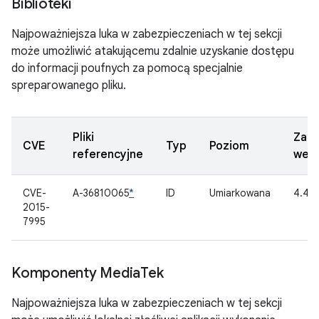
Biblioteki
Najpoważniejsza luka w zabezpieczeniach w tej sekcji
może umożliwić atakującemu zdalnie uzyskanie dostępu
do informacji poufnych za pomocą specjalnie
spreparowanego pliku.
Pliki
Zakt
CVE
Typ
Poziom
referencyjne
wers
CVE-
A-36810065
*
ID
Umiarkowana
4.4.4
2015-
7995
Komponenty Media
Tek
Najpoważniejsza luka w zabezpieczeniach w tej sekcji