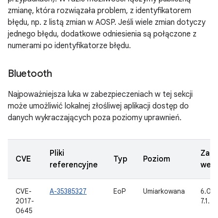
zmianę, która rozwiązała problem, z identyfikatorem
błędu, np. z listą zmian w AOSP. Jeśli wiele zmian dotyczy
jednego błędu, dodatkowe odniesienia są połączone z
numerami po identyfikatorze błędu.
Bluetooth
Najpoważniejsza luka w zabezpieczeniach w tej sekcji
może umożliwić lokalnej złośliwej aplikacji dostęp do
danych wykraczających poza poziomy uprawnień.
Pliki
Zakt
CVE
Typ
Poziom
referencyjne
wers
CVE-
A-35385327
EoP
Umiarkowana
6.0.1,
2017-
7.1.2
0645