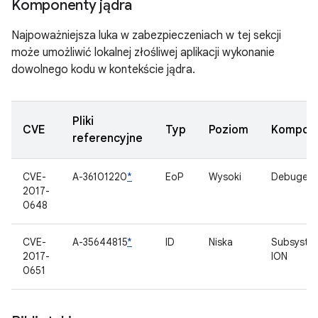
Komponenty jądra
Najpoważniejsza luka w zabezpieczeniach w tej sekcji
może umożliwić lokalnej złośliwej aplikacji wykonanie
dowolnego kodu w kontekście jądra.
Pliki
CVE
Typ
Poziom
Kompon
referencyjne
CVE-
A-36101220
*
EoP
Wysoki
Debuger 
2017-
0648
CVE-
A-35644815
*
ID
Niska
Subsyste
2017-
ION
0651