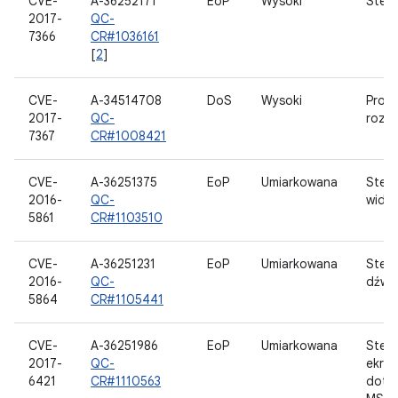
CVE-
A-36252171
EoP
Wysoki
Ster
2017-
QC-
7366
CR#1036161
[
2
]
CVE-
A-34514708
DoS
Wysoki
Prog
2017-
QC-
rozr
7367
CR#1008421
CVE-
A-36251375
EoP
Umiarkowana
Ster
2016-
QC-
wide
5861
CR#1103510
CVE-
A-36251231
EoP
Umiarkowana
Ster
2016-
QC-
dźwi
5864
CR#1105441
CVE-
A-36251986
EoP
Umiarkowana
Ster
2017-
QC-
ekra
6421
CR#1110563
doty