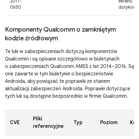
2017-
ekranu
0650
dotykow
Komponenty Qualcomm o zamkniętym
kodzie źródłowym
Te luki w zabezpieczeniach dotyczą komponentów
Qualcomm i są opisane szczegółowo w biuletynach
o zabezpieczeniach Qualcomm AMSS z lat 2014–2016. Są
one zawarte w tym biuletynie o bezpieczeństwie
Androida, aby powiązać te poprawki ze stanem
aktualizacji zabezpieczeń Androida. Poprawki dotyczące
tych luk są dostępne bezpośrednio w firmie Qualcomm.
Pliki
CVE
Typ
Poziom
Ko
referencyjne