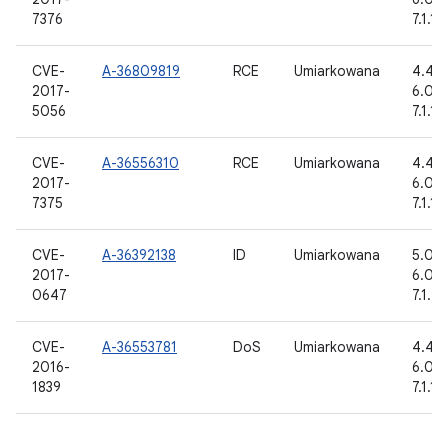
7376
7.1.1, 
CVE-
A-36809819
RCE
Umiarkowana
4.4.4,
2017-
6.0, 6
5056
7.1.1, 
CVE-
A-36556310
RCE
Umiarkowana
4.4.4,
2017-
6.0, 6
7375
7.1.1, 
CVE-
A-36392138
ID
Umiarkowana
5.0.2,
2017-
6.0.1,
0647
7.1.2
CVE-
A-36553781
DoS
Umiarkowana
4.4.4,
2016-
6.0, 6
1839
7.1.1, 