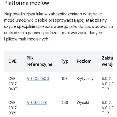
Platforma mediów
Najpoważniejsza luka w zabezpieczeniach w tej sekcji
może umożliwić osobie przeprowadzającej atak zdalny
użycie specjalnie spreparowanego pliku do spowodowania
uszkodzenia pamięci podczas przetwarzania danych
i plików multimedialnych.
Pliki
Zaktua
CVE
Typ
Poziom
referencyjne
wersje
CVE-
A-34064500
RCE
Krytyczny
5.0.2, 5.1
2017-
6.0.1, 7.0
0637
7.1.2
CVE-
A-32322258
DoS
Wysoki
5.0.2, 5.1
2017-
6.0.1, 7.0
0391
7.1.2