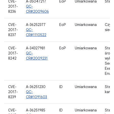
CVE-
A-35047217
EoP
Umiarkowana
Stero
2017-
QC-
8236
CR#2009606
CVE-
A-36252377
EoP
Umiarkowana
Czyn
2017-
QC-
sieci
8237
CR#1110522
CVE-
A-34327981
EoP
Umiarkowana
Ster
2017-
QC-
środ
8242
CR#2009231
wyko
Secu
Exec
Envi
CVE-
A-36251230
ID
Umiarkowana
Ster
2017-
QC-
kame
8239
CR#1091603
CVE-
A-36251985
ID
Umiarkowana
Ster