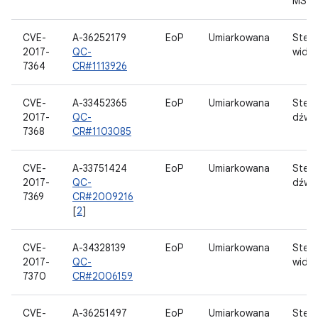
MSta
CVE-
A-36252179
EoP
Umiarkowana
Ster
2017-
QC-
wide
7364
CR#1113926
CVE-
A-33452365
EoP
Umiarkowana
Ster
2017-
QC-
dźwi
7368
CR#1103085
CVE-
A-33751424
EoP
Umiarkowana
Ster
2017-
QC-
dźwi
7369
CR#2009216
[
2
]
CVE-
A-34328139
EoP
Umiarkowana
Ster
2017-
QC-
wide
7370
CR#2006159
CVE-
A-36251497
EoP
Umiarkowana
Ster