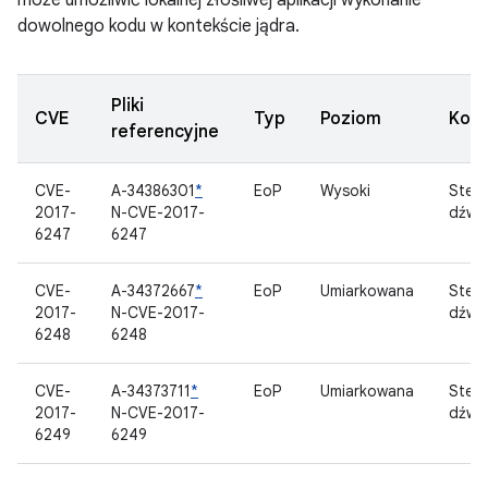
może umożliwić lokalnej złośliwej aplikacji wykonanie
dowolnego kodu w kontekście jądra.
Pliki
CVE
Typ
Poziom
Kom
referencyjne
CVE-
A-34386301
*
EoP
Wysoki
Ster
2017-
N-CVE-2017-
dźwi
6247
6247
CVE-
A-34372667
*
EoP
Umiarkowana
Ster
2017-
N-CVE-2017-
dźwi
6248
6248
CVE-
A-34373711
*
EoP
Umiarkowana
Ster
2017-
N-CVE-2017-
dźwi
6249
6249