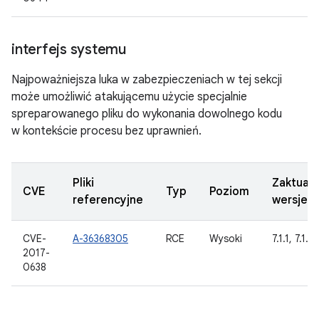
interfejs systemu
Najpoważniejsza luka w zabezpieczeniach w tej sekcji
może umożliwić atakującemu użycie specjalnie
spreparowanego pliku do wykonania dowolnego kodu
w kontekście procesu bez uprawnień.
Pliki
Zaktual
CVE
Typ
Poziom
referencyjne
wersje 
CVE-
A-36368305
RCE
Wysoki
7.1.1, 7.1.2
2017-
0638