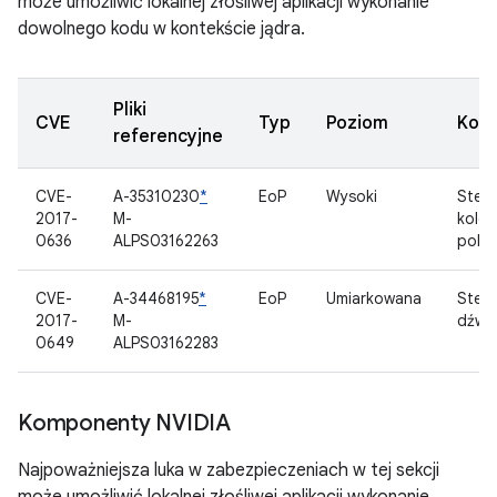
może umożliwić lokalnej złośliwej aplikacji wykonanie
dowolnego kodu w kontekście jądra.
Pliki
CVE
Typ
Poziom
Kom
referencyjne
CVE-
A-35310230
*
EoP
Wysoki
Ster
2017-
M-
kolejk
0636
ALPS03162263
pole
CVE-
A-34468195
*
EoP
Umiarkowana
Ster
2017-
M-
dźwi
0649
ALPS03162283
Komponenty NVIDIA
Najpoważniejsza luka w zabezpieczeniach w tej sekcji