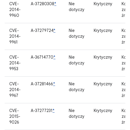
CVE-
A-37280308
*
Nie
Krytyczny
Kom
2014-
dotyczy
zam
9960
źród
CVE-
A-37279724
*
Nie
Krytyczny
Kom
2014-
dotyczy
zam
9961
źród
CVE-
A-36714770
*
Nie
Krytyczny
Kom
2014-
dotyczy
zam
9953
źród
CVE-
A-37281466
*
Nie
Krytyczny
Kom
2014-
dotyczy
zam
9967
źród
CVE-
A-37277231
*
Nie
Krytyczny
Kom
2015-
dotyczy
zam
9026
źród