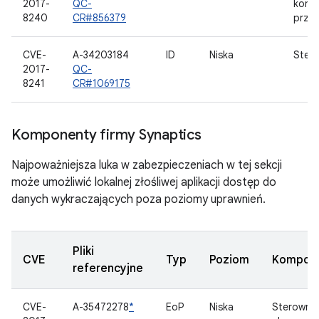
2017-
QC-
kontr
8240
CR#856379
przyp
CVE-
A-34203184
ID
Niska
Stero
2017-
QC-
8241
CR#1069175
Komponenty firmy Synaptics
Najpoważniejsza luka w zabezpieczeniach w tej sekcji
może umożliwić lokalnej złośliwej aplikacji dostęp do
danych wykraczających poza poziomy uprawnień.
Pliki
CVE
Typ
Poziom
Kompon
referencyjne
CVE-
A-35472278
*
EoP
Niska
Sterownik