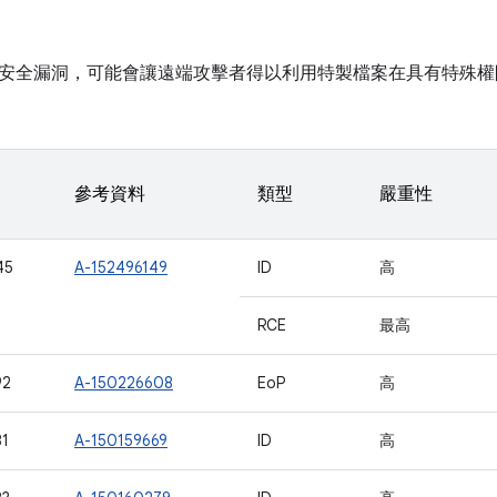
安全漏洞，可能會讓遠端攻擊者得以利用特製檔案在具有特殊權
參考資料
類型
嚴重性
45
A-152496149
ID
高
RCE
最高
92
A-150226608
EoP
高
1
A-150159669
ID
高