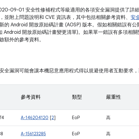
2020-09-01 安全性修補程式等級適用的各項安全漏洞提供了
，並附上問題說明和 CVE 資訊表，其中包括相關參考資料、
安
的 Android 開放原始碼計畫 (AOSP) 版本。假如相關錯誤有
如 Android 開放原始碼計畫變更清單)。如果單一錯誤有多項相關
啟額外的參考資料。
安全漏洞可能會讓本機惡意應用程式得以規避使用者互動要求，
參考資料
類型
嚴重性
74
A-146204120
[
2
]
EoP
高
88
A-156123285
EoP
高