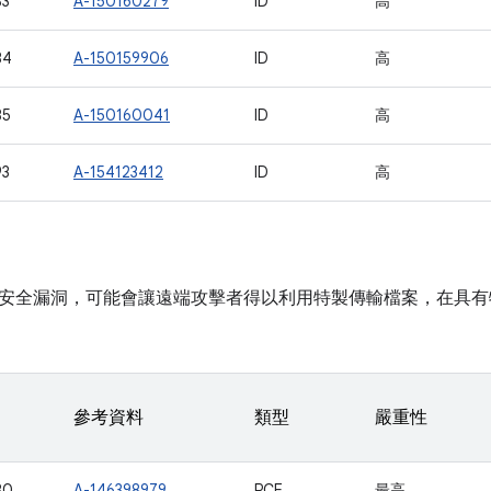
83
A-150160279
ID
高
84
A-150159906
ID
高
85
A-150160041
ID
高
93
A-154123412
ID
高
安全漏洞，可能會讓遠端攻擊者得以利用特製傳輸檔案，在具有
參考資料
類型
嚴重性
80
A-146398979
RCE
最高