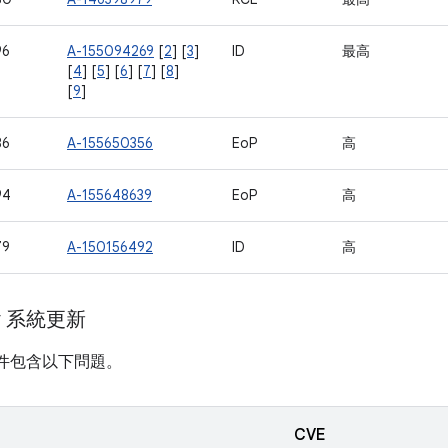
96
A-155094269
[
2
] [
3
]
ID
最高
[
4
] [
5
] [
6
] [
7
] [
8
]
[
9
]
86
A-155650356
EoP
高
94
A-155648639
EoP
高
79
A-150156492
ID
高
ay 系統更新
計畫元件包含以下問題。
CVE