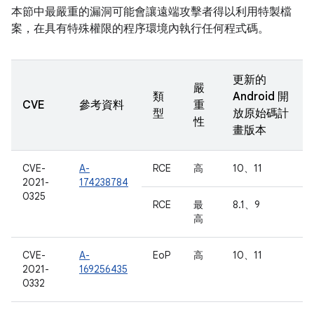
本節中最嚴重的漏洞可能會讓遠端攻擊者得以利用特製檔
案，在具有特殊權限的程序環境內執行任何程式碼。
更新的
嚴
類
Android 開
CVE
參考資料
重
型
放原始碼計
性
畫版本
CVE-
A-
RCE
高
10、11
2021-
174238784
0325
RCE
最
8.1、9
高
CVE-
A-
EoP
高
10、11
2021-
169256435
0332