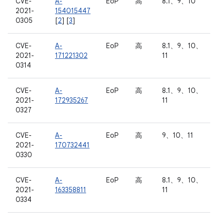
CVE-
A-
EoP
高
8.1、9、10
2021-
154015447
0305
[
2
] [
3
]
CVE-
A-
EoP
高
8.1、9、10、
2021-
171221302
11
0314
CVE-
A-
EoP
高
8.1、9、10、
2021-
172935267
11
0327
CVE-
A-
EoP
高
9、10、11
2021-
170732441
0330
CVE-
A-
EoP
高
8.1、9、10、
2021-
163358811
11
0334