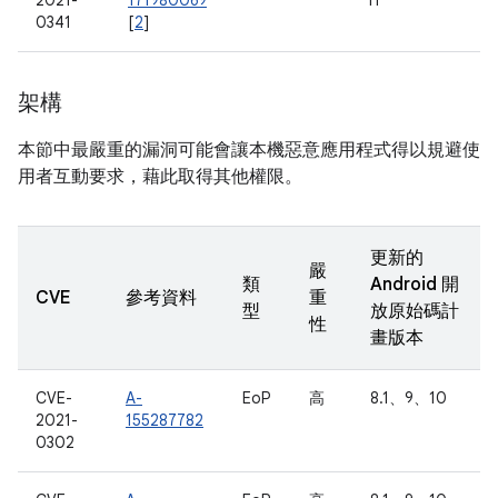
2021-
171980069
11
0341
[
2
]
架構
本節中最嚴重的漏洞可能會讓本機惡意應用程式得以規避使
用者互動要求，藉此取得其他權限。
更新的
嚴
類
Android 開
CVE
參考資料
重
型
放原始碼計
性
畫版本
CVE-
A-
EoP
高
8.1、9、10
2021-
155287782
0302