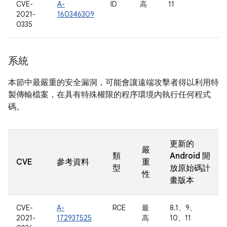
CVE-
A-
ID
高
11
2021-
160346309
0335
系統
本節中最嚴重的安全漏洞，可能會讓遠端攻擊者得以利用特
製傳輸檔案，在具有特殊權限的程序環境內執行任何程式
碼。
更新的
嚴
類
Android 開
CVE
參考資料
重
型
放原始碼計
性
畫版本
CVE-
A-
RCE
最
8.1、9、
2021-
172937525
高
10、11