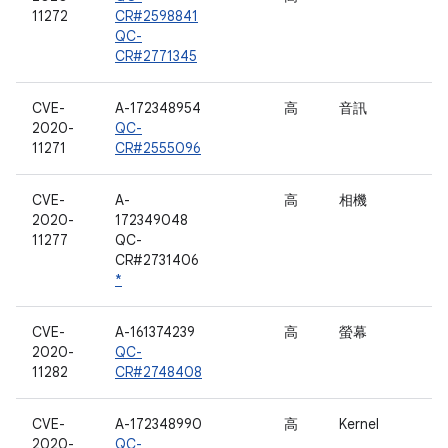
11272
CR#2598841
QC-
CR#2771345
CVE-
A-172348954
高
音訊
2020-
QC-
11271
CR#2555096
CVE-
A-
高
相機
2020-
172349048
11277
QC-
CR#2731406
*
CVE-
A-161374239
高
螢幕
2020-
QC-
11282
CR#2748408
CVE-
A-172348990
高
Kernel
2020-
QC-