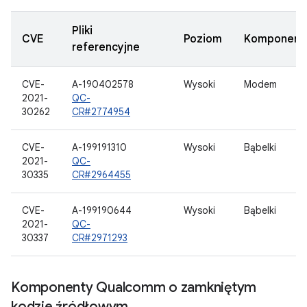
Pliki
CVE
Poziom
Komponent
referencyjne
CVE-
A-190402578
Wysoki
Modem
2021-
QC-
30262
CR#2774954
CVE-
A-199191310
Wysoki
Bąbelki
2021-
QC-
30335
CR#2964455
CVE-
A-199190644
Wysoki
Bąbelki
2021-
QC-
30337
CR#2971293
Komponenty Qualcomm o zamkniętym
kodzie źródłowym