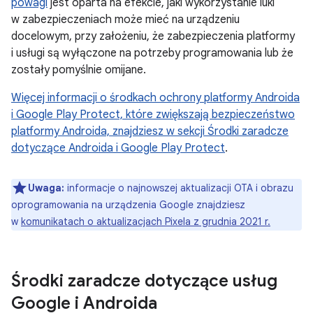
powagi
jest oparta na efekcie, jaki wykorzystanie luki
w zabezpieczeniach może mieć na urządzeniu
docelowym, przy założeniu, że zabezpieczenia platformy
i usługi są wyłączone na potrzeby programowania lub że
zostały pomyślnie omijane.
Więcej informacji o
środkach ochrony platformy Androida
i Google Play Protect, które zwiększają bezpieczeństwo
platformy Androida, znajdziesz w sekcji Środki zaradcze
dotyczące Androida i Google Play Protect
.
Uwaga:
informacje o najnowszej aktualizacji OTA i obrazu
oprogramowania na urządzenia Google znajdziesz
w
komunikatach o aktualizacjach Pixela z grudnia 2021 r.
Środki zaradcze dotyczące usług
Google i Androida