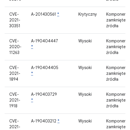
CVE-
A-201430561
*
Krytyczny
Komponent
2021-
zamknięteg
30351
źródła
CVE-
A-190404447
Wysoki
Komponent
2020-
*
zamknięteg
11263
źródła
CVE-
A-190404405
Wysoki
Komponent
2021-
*
zamknięteg
1894
źródła
CVE-
A-190403729
Wysoki
Komponent
2021-
*
zamknięteg
1918
źródła
CVE-
A-190403212
*
Wysoki
Komponent
2021-
zamknięteg