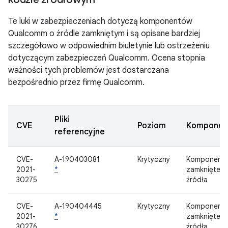
Te luki w zabezpieczeniach dotyczą komponentów
Qualcomm o źródle zamkniętym i są opisane bardziej
szczegółowo w odpowiednim biuletynie lub ostrzeżeniu
dotyczącym zabezpieczeń Qualcomm. Ocena stopnia
ważności tych problemów jest dostarczana
bezpośrednio przez firmę Qualcomm.
Pliki
CVE
Poziom
Komponen
referencyjne
CVE-
A-190403081
Krytyczny
Komponent
2021-
*
zamknięteg
30275
źródła
CVE-
A-190404445
Krytyczny
Komponent
2021-
*
zamknięteg
30276
źródła