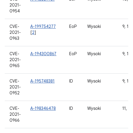
2021-
0954
CVE-
A-199754277
EoP
Wysoki
9, 10,
2021-
[
2
]
0963
CVE-
A-194300867
EoP
Wysoki
9, 10,
2021-
0965
CVE-
A-195748381
ID
Wysoki
9, 10,
2021-
0952
CVE-
A-198346478
ID
Wysoki
11, 12
2021-
0966