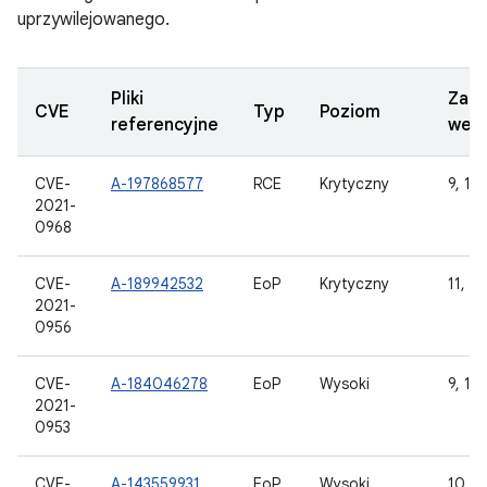
uprzywilejowanego.
Pliki
Zakt
CVE
Typ
Poziom
referencyjne
wers
CVE-
A-197868577
RCE
Krytyczny
9, 10,
2021-
0968
CVE-
A-189942532
EoP
Krytyczny
11, 12
2021-
0956
CVE-
A-184046278
EoP
Wysoki
9, 10,
2021-
0953
CVE-
A-143559931
EoP
Wysoki
10, 11