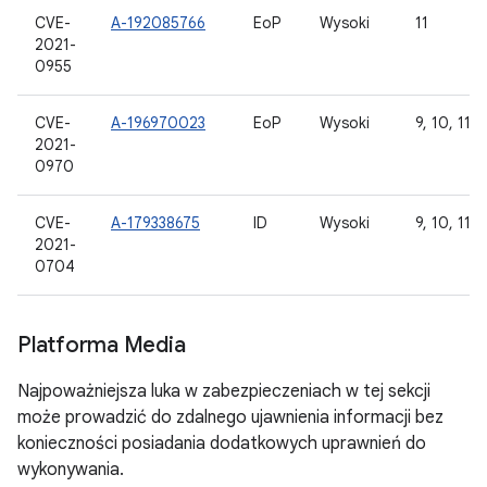
CVE-
A-192085766
EoP
Wysoki
11
2021-
0955
CVE-
A-196970023
EoP
Wysoki
9, 10, 11, 
2021-
0970
CVE-
A-179338675
ID
Wysoki
9, 10, 11
2021-
0704
Platforma Media
Najpoważniejsza luka w zabezpieczeniach w tej sekcji
może prowadzić do zdalnego ujawnienia informacji bez
konieczności posiadania dodatkowych uprawnień do
wykonywania.