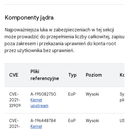
Komponenty jądra
Najpoważniejsza luka w zabezpieczeniach w tej sekcji
może prowadzić do przepełnienia liczby całkowitej, zapisu
poza zakresem i przekazania uprawnień do konta root
przez użytkownika bez uprawnień.
Pliki
CVE
Typ
Poziom
Kom
referencyjne
CVE-
A-195082750
EoP
Wysoki
Syst
2021-
Kernel
plik
33909
upstream
CVE-
A-196448784
EoP
Wysoki
USB
2021-
Kernel