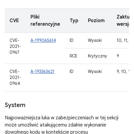
Pliki
Zaktua
CVE
Typ
Poziom
referencyjne
wersje
CVE-
A-199065614
ID
Wysoki
10, 11, 12
2021-
0967
RCE
Krytyczny
9
CVE-
A-193363621
ID
Wysoki
9, 10, 11,
2021-
0964
System
Najpoważniejsza luka w zabezpieczeniach w tej sekcji
może umożliwić atakującemu zdalnie wykonanie
dowolnego kodu w kontekście procesu