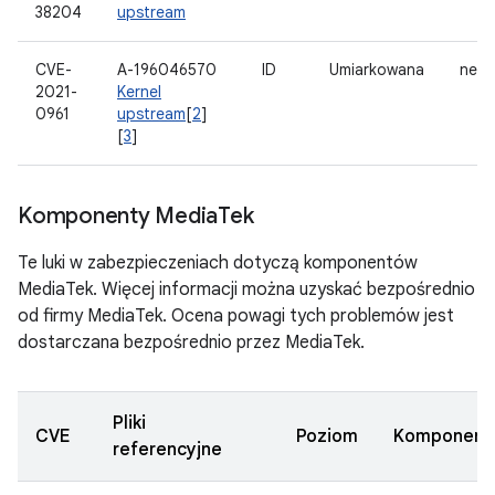
38204
upstream
CVE-
A-196046570
ID
Umiarkowana
netfi
2021-
Kernel
0961
upstream
[
2
]
[
3
]
Komponenty Media
Tek
Te luki w zabezpieczeniach dotyczą komponentów
MediaTek. Więcej informacji można uzyskać bezpośrednio
od firmy MediaTek. Ocena powagi tych problemów jest
dostarczana bezpośrednio przez MediaTek.
Pliki
CVE
Poziom
Komponent
referencyjne