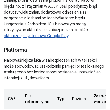
zmianę, która rozwiązała problem, z identyfikatorem
błędu, np. z listą zmian w AOSP. Jeśli pojedynczy błąd
dotyczy wielu zmian, dodatkowe odniesienia są
połączone z liczbami po identyfikatorze błędu.
Urządzenia z Androidem 10 lub nowszym mogą
otrzymywać aktualizacje zabezpieczeń, a także
aktualizacje systemowe Google Play
.
Platforma
Najpoważniejsza luka w zabezpieczeniach w tej sekcji
może spowodować uszkodzenie pamięci przez lokalnego
atakującego bez konieczności posiadania uprawnień ani
interakcji z użytkownikiem.
Pliki
Zaktual
CVE
Typ
Poziom
referencyjne
wersje 