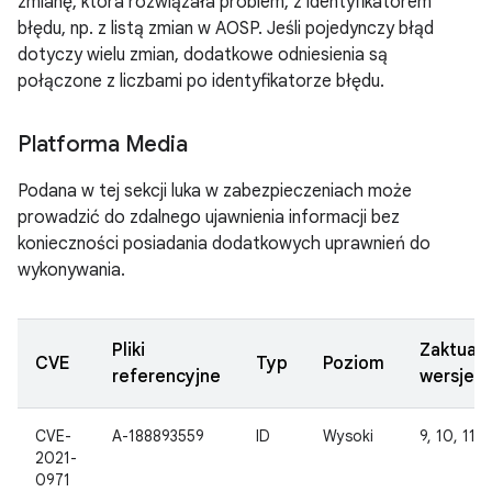
zmianę, która rozwiązała problem, z identyfikatorem
błędu, np. z listą zmian w AOSP. Jeśli pojedynczy błąd
dotyczy wielu zmian, dodatkowe odniesienia są
połączone z liczbami po identyfikatorze błędu.
Platforma Media
Podana w tej sekcji luka w zabezpieczeniach może
prowadzić do zdalnego ujawnienia informacji bez
konieczności posiadania dodatkowych uprawnień do
wykonywania.
Pliki
Zaktual
CVE
Typ
Poziom
referencyjne
wersje 
CVE-
A-188893559
ID
Wysoki
9, 10, 11, 
2021-
0971