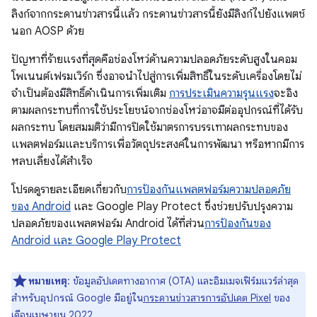
ลิงก์จากกระดานข่าวสารนี้แล้ว กระดานข่าวสารนี้ยังมีลิงก์ไปยังแพตช์
นอก AOSP ด้วย
ปัญหาที่ร้ายแรงที่สุดคือช่องโหว่ด้านความปลอดภัยระดับสูงในคอม
โพเนนต์เฟรมเวิร์ก ซึ่งอาจนำไปสู่การเพิ่มสิทธิ์ในระดับเครื่องโดยไม่
จำเป็นต้องมีสิทธิ์ดำเนินการเพิ่มเติม
การประเมินความรุนแรง
จะอิง
ตามผลกระทบที่การใช้ประโยชน์จากช่องโหว่อาจมีต่ออุปกรณ์ที่ได้รับ
ผลกระทบ โดยสมมติว่ามีการปิดใช้มาตรการบรรเทาผลกระทบของ
แพลตฟอร์มและบริการเพื่อวัตถุประสงค์ในการพัฒนา หรือหากมีการ
หลบเลี่ยงได้สําเร็จ
โปรดดูรายละเอียดเกี่ยวกับ
การป้องกันแพลตฟอร์มความปลอดภัย
ของ Android
และ Google Play Protect ซึ่งช่วยปรับปรุงความ
ปลอดภัยของแพลตฟอร์ม Android ได้ที่ส่วน
การป้องกันของ
Android และ Google Play Protect
หมายเหตุ
: ข้อมูลอัปเดตทางอากาศ (OTA) และอิมเมจเฟิร์มแวร์ล่าสุด
สำหรับอุปกรณ์ Google มีอยู่ใน
กระดานข่าวสารการอัปเดต Pixel
ของ
เดือนเมษายน 2022