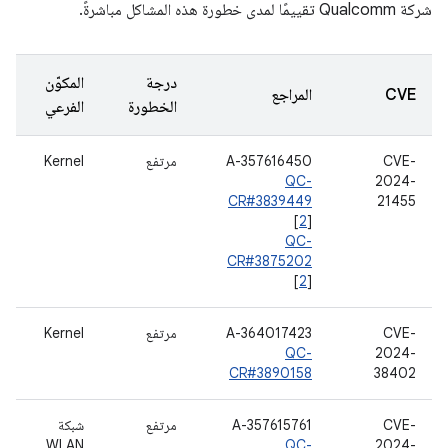
شركة Qualcomm تقييمًا لمدى خطورة هذه المشاكل مباشرةً.
درجة
المكوّن
CVE
المراجع
الخطورة
الفرعي
CVE-
A-357616450
مرتفع
Kernel
QC-
2024-
CR#3839449
21455
[
2
]
QC-
CR#3875202
[
2
]
CVE-
A-364017423
مرتفع
Kernel
QC-
2024-
CR#3890158
38402
CVE-
A-357615761
مرتفع
شبكة
WLAN
QC-
2024-