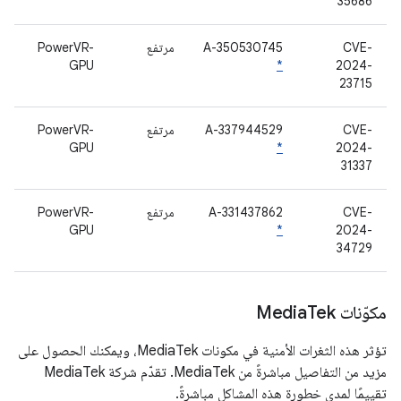
35686
CVE-
A-350530745
مرتفع
PowerVR-
GPU
*
2024-
23715
CVE-
A-337944529
مرتفع
PowerVR-
GPU
*
2024-
31337
CVE-
A-331437862
مرتفع
PowerVR-
GPU
*
2024-
34729
مكوّنات Media
Tek
تؤثر هذه الثغرات الأمنية في مكونات MediaTek، ويمكنك الحصول على
مزيد من التفاصيل مباشرةً من MediaTek. تقدّم شركة MediaTek
تقييمًا لمدى خطورة هذه المشاكل مباشرةً.