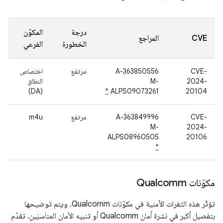
درجة
المكوّن
CVE
المراجع
الخطورة
الفرعي
CVE-
A-363850556
مرتفع
اختصاص
2024-
M-
النطاق
(DA)
*
ALPS09073261
20104
CVE-
A-363849996
مرتفع
m4u
M-
2024-
ALPS08960505
20106
*
مكوّنات Qualcomm
تؤثّر هذه الثغرات الأمنية في مكوّنات Qualcomm، ويتم توضيحها
بتفصيل أكبر في نشرة أمان Qualcomm أو تنبيه الأمان المناسبَين. تقدّم