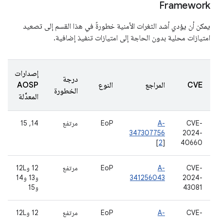
Framework
يمكن أن يؤدي أشد الثغرات الأمنية خطورةً في هذا القسم إلى تصعيد
امتيازات محلية بدون الحاجة إلى امتيازات تنفيذ إضافية.
إصدارات
درجة
CVE
المراجع
النوع
AOSP
الخطورة
المعدَّلة
CVE-
A-
EoP
مرتفع
14, 15
347307756
2024-
[
2
]
40660
CVE-
A-
EoP
مرتفع
‫12 و12L
2024-
341256043
و13 و14
43081
و15
CVE-
A-
EoP
مرتفع
‫12 و12L