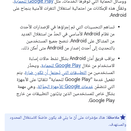
ووسائل الحماية التي توفّرها الخدمات، مثل
Google Play للحماية
.
وتقلّل هذه الإمكانات من احتمالية استغلال الثغرات الأمنية بنجاح على
Android.
تساهم التحسينات التي تم إجراؤها في الإصدارات الأحدث
من نظام Android الأساسي في الحدّ من استغلال العديد
من المشاكل على Android. ننصح جميع المستخدمين
بالتحديث إلى أحدث إصدار من Android متى أمكن ذلك.
يراقب فريق أمان Android بشكل نشط حالات إساءة
الاستخدام من خلال
Google Play للحماية
، ويحذّر
المستخدمين من
التطبيقات التي يُحتمل أن تكون ضارة
. يتم
تفعيل خدمة "Google Play للحماية" تلقائيًا على الأجهزة
التي تتضمّن
خدمات Google للأجهزة الجوّالة
، وهي مهمة
بشكل خاص للمستخدمين الذين يثبّتون التطبيقات من خارج
Google Play.
ملاحظة
: هناك مؤشرات على أنّ ما يلي قد يكون خاضعًا للاستغلال المحدود
والمستهدف.