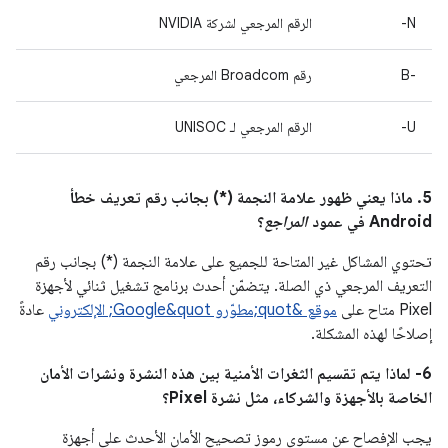
N-
الرقم المرجعي لشركة NVIDIA
B-‎
رقم Broadcom المرجعي
U-
الرقم المرجعي لـ UNISOC
5. ماذا يعني ظهور علامة النجمة (*) بجانب رقم تعريف خطأ
Android في عمود
المراجع
؟
تحتوي المشاكل غير المتاحة للجميع على علامة النجمة (*) بجانب رقم
التعريف المرجعي ذي الصلة. يتضمّن أحدث برنامج تشغيل ثنائي لأجهزة
Pixel متاح على
موقع &quot;مطوّرو Google&quot; الإلكتروني
عادةً
إصلاحًا لهذه المشكلة.
6- لماذا يتم تقسيم الثغرات الأمنية بين هذه النشرة ونشرات الأمان
الخاصة بالأجهزة والشركاء، مثل نشرة Pixel؟
يجب الإفصاح عن مستوى رموز تصحيح الأمان الأحدث على أجهزة