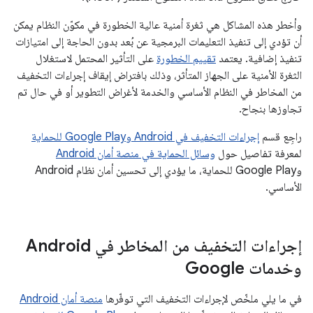
وأخطر هذه المشاكل هي ثغرة أمنية عالية الخطورة في مكوّن النظام يمكن
أن تؤدي إلى تنفيذ التعليمات البرمجية عن بُعد بدون الحاجة إلى امتيازات
تنفيذ إضافية. يعتمد
تقييم الخطورة
على التأثير المحتمل لاستغلال
الثغرة الأمنية على الجهاز المتأثر، وذلك بافتراض إيقاف إجراءات التخفيف
من المخاطر في النظام الأساسي والخدمة لأغراض التطوير أو في حال تم
تجاوزها بنجاح.
راجِع قسم
إجراءات التخفيف في Android وGoogle Play للحماية
لمعرفة تفاصيل حول
وسائل الحماية في منصة أمان Android
وGoogle Play للحماية، ما يؤدي إلى تحسين أمان نظام Android
الأساسي.
إجراءات التخفيف من المخاطر في Android
وخدمات Google
في ما يلي ملخّص لإجراءات التخفيف التي توفّرها
منصة أمان Android