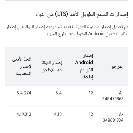
إصدارات الدعم الطويل الأمد (LTS) من النواة
تم تعديل إصدارات النواة التالية. تعتمد تحديثات إصدار النواة على إصدار
نظام التشغيل Android المتوفّر عند طرح الجهاز.
إصدار
الحدّ الأدنى
Android
إصدار النواة
المراجع
لإصدار
الذي تم
عند الإطلاق
التحديث
إطلاقه
5.4.274
‎5.4
12
A-
348473863
4.19.312
4.19
12
A-
348681334