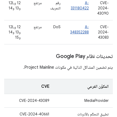
CVE-
A-
رقم
مرتفع
‫12 و12L
2024-
331180422
التعريف
و13 و14
43090
CVE-
A-
DoS
مرتفع
‫12 و12L
2024-
348352288
و13 و14
43083
و15
تحديثات نظام Google Play
يتم تضمين المشاكل التالية في مكونات Project Mainline.
المكوّن الفرعي
CVE
CVE-2024-43089
MediaProvider
تطبيق التحكّم بالأذونات
CVE-2024-40661