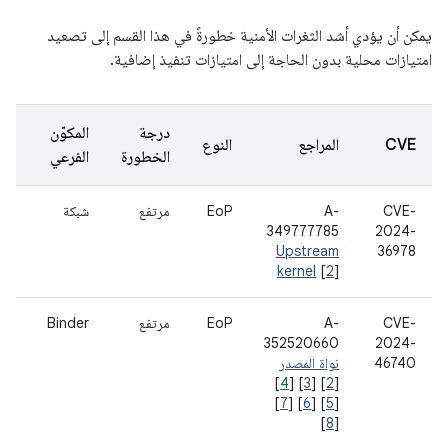
يمكن أن يؤدي أشد الثغرات الأمنية خطورةً في هذا القسم إلى تصعيد
امتيازات محلية بدون الحاجة إلى امتيازات تنفيذ إضافية.
درجة
المكوّن
CVE
المراجع
النوع
الخطورة
الفرعي
CVE-
A-
EoP
مرتفع
شبكة
349777785
2024-
Upstream
36978
kernel
[
2
]
CVE-
A-
EoP
مرتفع
Binder
352520660
2024-
46740
نواة المصدر
]
4
] [
3
] [
2
[
]
7
] [
6
] [
5
[
]
8
[