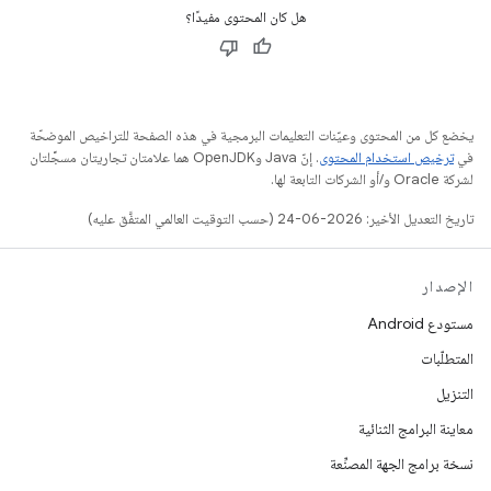
هل كان المحتوى مفيدًا؟
يخضع كل من المحتوى وعيّنات التعليمات البرمجية في هذه الصفحة للتراخيص الموضحّة
في
ترخيص استخدام المحتوى
. إنّ Java وOpenJDK هما علامتان تجاريتان مسجَّلتان
لشركة Oracle و/أو الشركات التابعة لها.
تاريخ التعديل الأخير: 2026-06-24 (حسب التوقيت العالمي المتفَّق عليه)
الإصدار
مستودع Android
المتطلّبات
التنزيل
معاينة البرامج الثنائية
نسخة برامج الجهة المصنِّعة