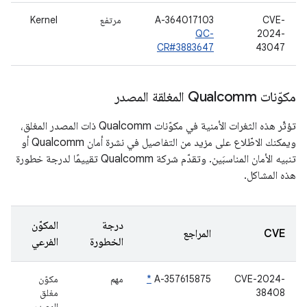
CVE-
A-364017103
مرتفع
Kernel
QC-
2024-
CR#3883647
43047
مكوّنات Qualcomm المغلقة المصدر
تؤثّر هذه الثغرات الأمنية في مكوّنات Qualcomm ذات المصدر المغلق،
ويمكنك الاطّلاع على مزيد من التفاصيل في نشرة أمان Qualcomm أو
تنبيه الأمان المناسبَين. وتقدّم شركة Qualcomm تقييمًا لدرجة خطورة
هذه المشاكل.
درجة
المكوّن
CVE
المراجع
الخطورة
الفرعي
CVE-2024-
A-357615875
*
مهم
مكوّن
38408
مغلق
المصدر