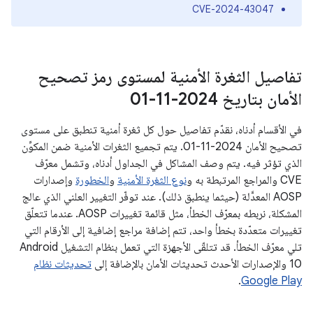
CVE-2024-43047
تفاصيل الثغرة الأمنية لمستوى رمز تصحيح
الأمان بتاريخ 2024-11-01
في الأقسام أدناه، نقدّم تفاصيل حول كل ثغرة أمنية تنطبق على مستوى
تصحيح الأمان 2024-11-01. يتم تجميع الثغرات الأمنية ضمن المكوِّن
الذي تؤثر فيه. يتم وصف المشاكل في الجداول أدناه، وتشمل معرّف
CVE والمراجع المرتبطة به و
نوع الثغرة الأمنية
و
الخطورة
وإصدارات
AOSP المعدَّلة (حيثما ينطبق ذلك). عند توفّر التغيير العلني الذي عالج
المشكلة، نربطه بمعرّف الخطأ، مثل قائمة تغييرات AOSP. عندما تتعلّق
تغييرات متعدّدة بخطأ واحد، تتم إضافة مراجع إضافية إلى الأرقام التي
تلي معرّف الخطأ. قد تتلقّى الأجهزة التي تعمل بنظام التشغيل Android
10 والإصدارات الأحدث تحديثات الأمان بالإضافة إلى
تحديثات نظام
.
Google Play