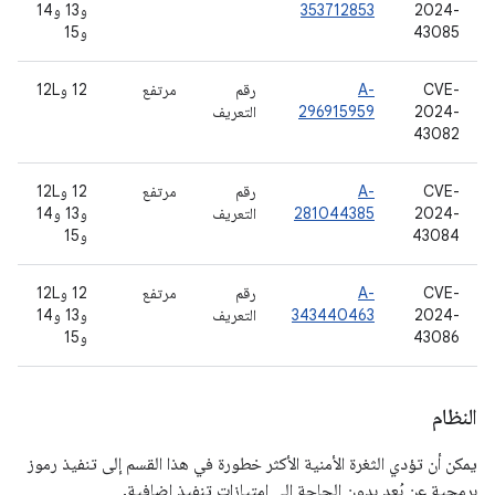
2024-
353712853
و13 و14
43085
و15
CVE-
A-
رقم
مرتفع
‫12 و12L
2024-
296915959
التعريف
43082
CVE-
A-
رقم
مرتفع
‫12 و12L
2024-
281044385
التعريف
و13 و14
43084
و15
CVE-
A-
رقم
مرتفع
‫12 و12L
2024-
343440463
التعريف
و13 و14
43086
و15
النظام
يمكن أن تؤدي الثغرة الأمنية الأكثر خطورة في هذا القسم إلى تنفيذ رموز
برمجية عن بُعد بدون الحاجة إلى امتيازات تنفيذ إضافية.