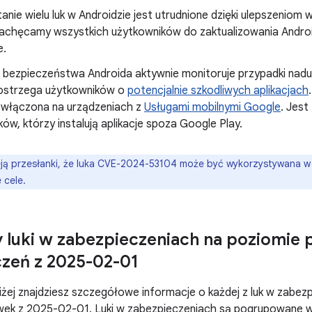
nie wielu luk w Androidzie jest utrudnione dzięki ulepszeniom
Zachęcamy wszystkich użytkowników do zaktualizowania Androida
e.
. bezpieczeństwa Androida aktywnie monitoruje przypadki na
ostrzega użytkowników o
potencjalnie szkodliwych aplikacjach
 włączona na urządzeniach z
Usługami mobilnymi Google
. Jest
ów, którzy instalują aplikacje spoza Google Play.
eją przesłanki, że luka CVE-2024-53104 może być wykorzystywana w
 cele.
 luki w zabezpieczeniach na poziomie
zeń z 2025-02-01
żej znajdziesz szczegółowe informacje o każdej z luk w zabez
ek z 2025-02-01. Luki w zabezpieczeniach są pogrupowane 