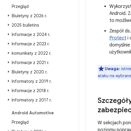
Wykorzysta
Przegląd
Android. 
Biuletyny z 2026 r
.
to możliw
2025 bulletins
Zespół ds
Informacje z 2024 r
.
Protect
i 
Informacje z 2023 r
.
domyślnie
użytkownik
komunikaty z 2022 r
.
Informacje z 2021 r
.
Uwaga:
istni
Biuletyny z 2020 r
.
ataku na wybrane
Informatory z 2019 r
.
Informacje z 2018 r
.
Szczegóły
Informatory z 2017 r
.
zabezpiec
Android Automotive
Przegląd
W sekcjach poni
poziomu popraw