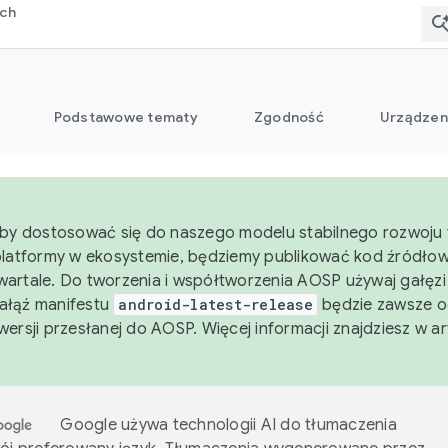
rch
Podstawowe tematy
Zgodność
Urządzen
aby dostosować się do naszego modelu stabilnego rozwoju 
platformy w ekosystemie, będziemy publikować kod źródło
artale. Do tworzenia i współtworzenia AOSP używaj gałęz
Gałąź manifestu
android-latest-release
będzie zawsze o
wersji przesłanej do AOSP. Więcej informacji znajdziesz w a
Google używa technologii AI do tłumaczenia