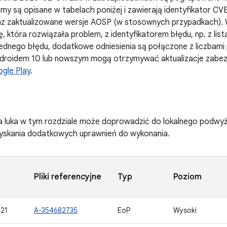
my są opisane w tabelach poniżej i zawierają identyfikator CV
z zaktualizowane wersje AOSP (w stosownych przypadkach). 
, która rozwiązała problem, z identyfikatorem błędu, np. z list
ednego błędu, dodatkowe odniesienia są połączone z liczbami 
ndroidem 10 lub nowszym mogą otrzymywać aktualizacje zabez
gle Play
.
a luka w tym rozdziale może doprowadzić do lokalnego podwy
zyskania dodatkowych uprawnień do wykonania.
Pliki referencyjne
Typ
Poziom
21
A-354682735
EoP
Wysoki