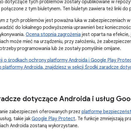
o dotyczące tych problemów zostały opublikowane w repozyt
 połączone z tym biuletynem. Ten biuletyn zawiera też linki d
ym z tych problemów jest poważna luka w zabezpieczeniach 
wadzić do lokalnego podwyższenia uprawnień bez koniecznośc
ykonywania.
Ocena stopnia zagrożenia
jest oparta na efekcie, 
ach może mieć na urządzeniu, przy założeniu, że zabezpieczeni
otrzeby programowania lub że zostały pomyślnie omijane.
ji o
środkach ochrony platformy Androida i Google Play Protec
platformy Androida, znajdziesz w sekcji Środki zaradcze doty
radcze dotyczące Androida i usług Goo
nie zabezpieczeń oferowanych przez
platformę bezpieczeńs
usług, takie jak
Google Play Protect
. Te funkcje zmniejszają p
iach Androida zostaną wykorzystane.