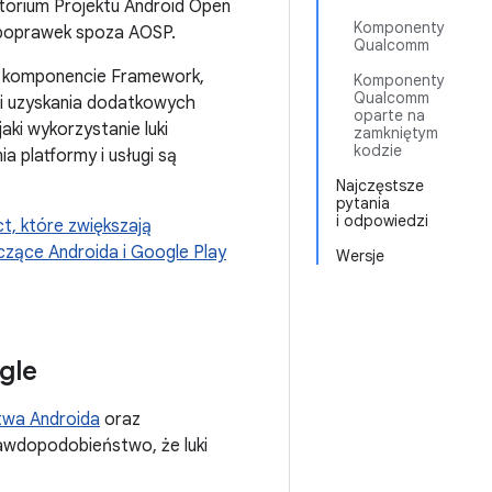
orium Projektu Android Open
Komponenty
o poprawek spoza AOSP.
Qualcomm
w komponencie Framework,
Komponenty
Qualcomm
i uzyskania dodatkowych
oparte na
jaki wykorzystanie luki
zamkniętym
kodzie
a platformy i usługi są
Najczęstsze
pytania
i odpowiedzi
t, które zwiększają
czące Androida i Google Play
Wersje
gle
twa Androida
oraz
rawdopodobieństwo, że luki