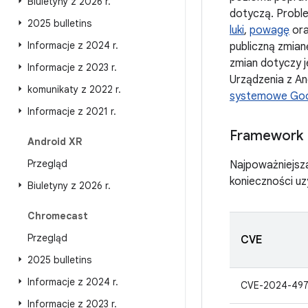
Biuletyny z 2026 r
.
dotyczą. Proble
2025 bulletins
luki
,
powagę
ora
Informacje z 2024 r
.
publiczną zmianę
zmian dotyczy j
Informacje z 2023 r
.
Urządzenia z A
komunikaty z 2022 r
.
systemowe Goo
Informacje z 2021 r
.
Framework
Android XR
Przegląd
Najpoważniejsz
konieczności u
Biuletyny z 2026 r
.
Chromecast
Przegląd
CVE
2025 bulletins
Informacje z 2024 r
.
CVE-2024-497
Informacje z 2023 r
.