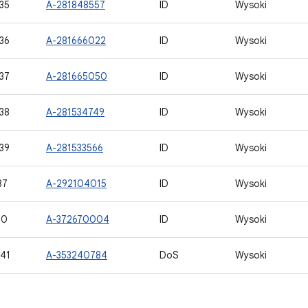
35
A-281848557
ID
Wysoki
36
A-281666022
ID
Wysoki
37
A-281665050
ID
Wysoki
38
A-281534749
ID
Wysoki
39
A-281533566
ID
Wysoki
37
A-292104015
ID
Wysoki
00
A-372670004
ID
Wysoki
41
A-353240784
DoS
Wysoki