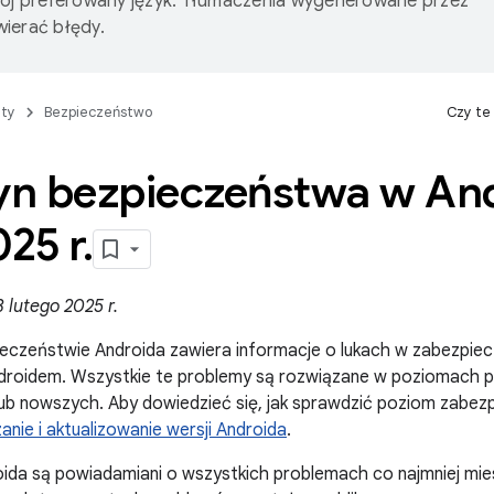
wój preferowany język. Tłumaczenia wygenerowane przez
ierać błędy.
ty
Bezpieczeństwo
Czy te
tyn bezpieczeństwa w And
025 r
.
 lutego 2025 r.
ieczeństwie Androida zawiera informacje o lukach w zabezpiec
ndroidem. Wszystkie te problemy są rozwiązane w poziomach
b nowszych. Aby dowiedzieć się, jak sprawdzić poziom zabezp
nie i aktualizowanie wersji Androida
.
ida są powiadamiani o wszystkich problemach co najmniej mies