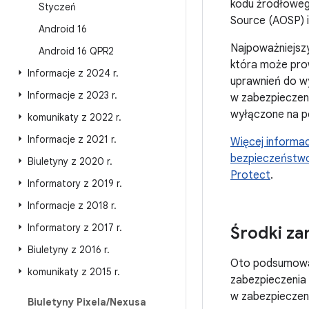
kodu źródłoweg
Styczeń
Source (AOSP) i
Android 16
Najpoważniejsz
Android 16 QPR2
która może pro
Informacje z 2024 r
.
uprawnień do w
Informacje z 2023 r
.
w zabezpieczeni
wyłączone na p
komunikaty z 2022 r
.
Informacje z 2021 r
.
Więcej informac
bezpieczeństwo 
Biuletyny z 2020 r
.
Protect
.
Informatory z 2019 r
.
Informacje z 2018 r
.
Informatory z 2017 r
.
Środki za
Biuletyny z 2016 r
.
Oto podsumowa
komunikaty z 2015 r
.
zabezpieczenia 
w zabezpieczen
Biuletyny Pixela
/
Nexusa