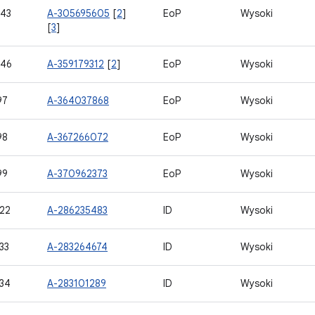
43
A-305695605
[
2
]
EoP
Wysoki
[
3
]
746
A-359179312
[
2
]
EoP
Wysoki
97
A-364037868
EoP
Wysoki
98
A-367266072
EoP
Wysoki
99
A-370962373
EoP
Wysoki
22
A-286235483
ID
Wysoki
33
A-283264674
ID
Wysoki
34
A-283101289
ID
Wysoki