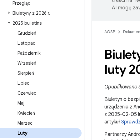
treści na T
Przegląd
AI mogą zaw
Biuletyny z 2026 r
.
2025 bulletins
AOSP
Dokumen
Grudzień
Listopad
Biule
Październik
Wrzesień
luty 2
Sierpień
Lipiec
Opublikowano 3
Czerwiec
Biuletyn o bezp
Maj
urządzenia z A
Kwiecień
z 2025-02-05 lu
artykuł
Sprawdza
Marzec
Luty
Partnerzy Andro