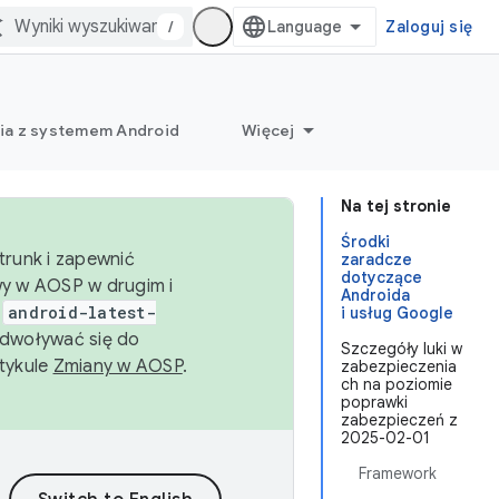
/
Zaloguj się
ia z systemem Android
Więcej
Na tej stronie
Środki
trunk i zapewnić
zaradcze
dotyczące
wy w AOSP w drugim i
Androida
i
android-latest-
i usług Google
dwoływać się do
Szczegóły luki w
rtykule
Zmiany w AOSP
.
zabezpieczenia
ch na poziomie
poprawki
zabezpieczeń z
2025-02-01
Framework