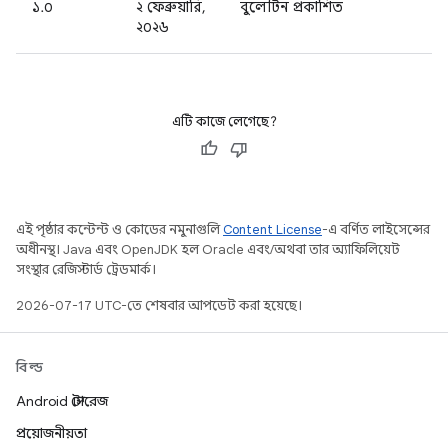
১.০
২ ফেব্রুয়ারি,
বুলেটিন প্রকাশিত
২০২৬
এটি কাজে লেগেছে?
এই পৃষ্ঠার কন্টেন্ট ও কোডের নমুনাগুলি
Content License
-এ বর্ণিত লাইসেন্সের
অধীনস্থ। Java এবং OpenJDK হল Oracle এবং/অথবা তার অ্যাফিলিয়েট
সংস্থার রেজিস্টার্ড ট্রেডমার্ক।
2026-07-17 UTC-তে শেষবার আপডেট করা হয়েছে।
বিল্ড
Android স্টোরেজ
প্রয়োজনীয়তা