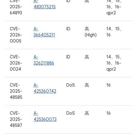
CVE-
A-
ID
高
14、15、
2025-
483075215
16、16-
64893
qpr2
CVE-
A-
ID
高
14、15、
2026-
366405211
(High)
16
0005
CVE-
A-
ID
高
14、15、
2026-
326211886
16、16-
0024
qpr2
CVE-
A-
DoS
高
16
2025-
425360742
48585
CVE-
A-
DoS
高
16
2025-
425360073
48587