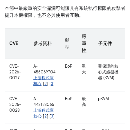
本節中最嚴重的安全漏洞可能讓具有系統執行權限的攻擊者
提升本機權限，也不必與使用者互動。
嚴
類
CVE
參考資料
重
子元件
型
性
CVE-
A-
EoP
重
受保護的核
2026-
456069704
大
心式虛擬機
0027
上游程式庫
器 (KVM)
核心
[
2
] [
3
]
CVE-
A-
EoP
最
pKVM
2026-
443123065
高
0028
上游程式庫
核心
[
2
] [
3
]