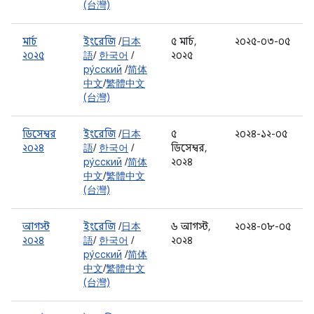
(台灣)
মার্চ
ইংরেজি
/
日本
৫ মার্চ,
২০২৫-০৩-০৫
২০২৫
語
/
한국어
/
২০২৫
ру́сский
/
简体
中文
/
繁體中文
(台灣)
ডিসেম্বর
ইংরেজি
/
日本
৫
২০২৪-১২-০৫
২০২৪
語
/
한국어
/
ডিসেম্বর,
ру́сский
/
简体
২০২৪
中文
/
繁體中文
(台灣)
আগস্ট
ইংরেজি
/
日本
৬ আগস্ট,
২০২৪-০৮-০৫
২০২৪
語
/
한국어
/
২০২৪
ру́сский
/
简体
中文
/
繁體中文
(台灣)