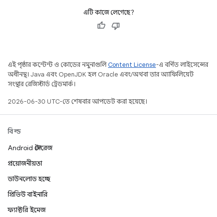
এটি কাজে লেগেছে?
এই পৃষ্ঠার কন্টেন্ট ও কোডের নমুনাগুলি
Content License
-এ বর্ণিত লাইসেন্সের
অধীনস্থ। Java এবং OpenJDK হল Oracle এবং/অথবা তার অ্যাফিলিয়েট
সংস্থার রেজিস্টার্ড ট্রেডমার্ক।
2026-06-30 UTC-তে শেষবার আপডেট করা হয়েছে।
বিল্ড
Android স্টোরেজ
প্রয়োজনীয়তা
ডাউনলোড হচ্ছে
প্রিভিউ বাইনারি
ফ্যাক্টরি ইমেজ