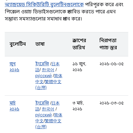
অ্যান্ড্রয়েড সিকিউরিটি বুলেটিনগুলোকে
পরিপূরক করে এবং
পিক্সেল ওয়াচ ডিভাইসগুলোকে প্রভাবিত করতে পারে এমন
সম্ভাব্য সমস্যাগুলোর সমাধান প্রদান করে।
প্রকাশের
নিরাপত্তা
বুলেটিন
ভাষা
তারিখ
প্যাচ স্তর
জুন
ইংরেজি
/
日本
১৬ জুন,
২০২৬-০৬-০৫
২০২৬
語
/
한국어
/
২০২৬
ру́сский
/
简体
中文
/
繁體中文
(台灣)
মার্চ
ইংরেজি
/
日本
৩ মার্চ,
২০২৬-০৩-০৫
২০২৬
語
/
한국어
/
২০২৬
ру́сский
/
简体
中文
/
繁體中文
(台灣)