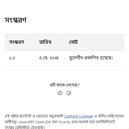
সংস্করণ
সংস্করণ
তারিখ
নোট
১.০
৬ মে, ২০২৪
বুলেটিন প্রকাশিত হয়েছে।
এটি কাজে লেগেছে?
এই পৃষ্ঠার কন্টেন্ট ও কোডের নমুনাগুলি
Content License
-এ বর্ণিত লাইসেন্সের
অধীনস্থ। Java এবং OpenJDK হল Oracle এবং/অথবা তার অ্যাফিলিয়েট
সংস্থার রেজিস্টার্ড ট্রেডমার্ক।