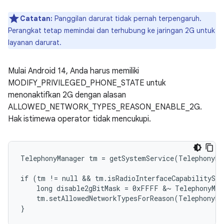
Catatan:
Panggilan darurat tidak pernah terpengaruh.
Perangkat tetap memindai dan terhubung ke jaringan 2G untuk
layanan darurat.
Mulai Android 14, Anda harus memiliki
MODIFY_PRIVILEGED_PHONE_STATE untuk
menonaktifkan 2G dengan alasan
ALLOWED_NETWORK_TYPES_REASON_ENABLE_2G.
Hak istimewa operator tidak mencukupi.
TelephonyManager tm = getSystemService(TelephonyMa
if (tm != null && tm.isRadioInterfaceCapabilitySu
    long disable2gBitMask = 0xFFFF &~ TelephonyMan
    tm.setAllowedNetworkTypesForReason(TelephonyMa