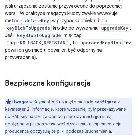
jeśli urządzenie zostanie przywrócone do poprzedniej
wersji. W praktyce magazyn kluczy zwykle wywołuje
metodę
deleteKey
w przypadku obiektu blob
keyBlobToUpgrade
krótko po wywołaniu
upgradeKey
.
Jeśli
keyBlobToUpgrade
miał tag
Tag::ROLLBACK_RESISTANT
, to
upgradedKeyBlob
też
powinien go mieć (i powinien być odporny na
przywracanie).
Bezpieczna konfiguracja
Uwaga:
w Keymaster 3 usunięto metodę
z
configure
Keymaster 2. Informacje, które wcześniej były przekazywane
do HAL Keymaster za pomocą metody
, są
configure
dostępne w plikach właściwości systemu, a implementacje
producenta odczytują te pliki podczas uruchamiania.