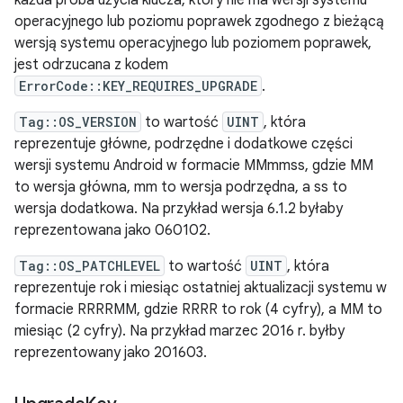
każda próba użycia klucza, który nie ma wersji systemu
operacyjnego lub poziomu poprawek zgodnego z bieżącą
wersją systemu operacyjnego lub poziomem poprawek,
jest odrzucana z kodem
ErrorCode::KEY_REQUIRES_UPGRADE
.
Tag::OS_VERSION
to wartość
UINT
, która
reprezentuje główne, podrzędne i dodatkowe części
wersji systemu Android w formacie MMmmss, gdzie MM
to wersja główna, mm to wersja podrzędna, a ss to
wersja dodatkowa. Na przykład wersja 6.1.2 byłaby
reprezentowana jako 060102.
Tag::OS_PATCHLEVEL
to wartość
UINT
, która
reprezentuje rok i miesiąc ostatniej aktualizacji systemu w
formacie RRRRMM, gdzie RRRR to rok (4 cyfry), a MM to
miesiąc (2 cyfry). Na przykład marzec 2016 r. byłby
reprezentowany jako 201603.