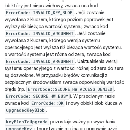
lub który jest nieprawidłowy, zwraca ona kod
ErrorCode::INVALID_KEY_BLOB
. Jeśli zostanie
wywołana z kluczem, którego poziom poprawek jest
wyższy niż bieżąca wartość systemu, zwraca kod
ErrorCode::INVALID_ARGUMENT
. Jeśli zostanie
wywołana z kluczem, którego wersja systemu
operacyjnego jest wyższa niż bieżąca wartość systemu,
a wartość systemu jest różna od zera, zwraca kod
ErrorCode::INVALID_ARGUMENT
. Uaktualnienia wersji
systemu operacyjnego z wartości różnej od zera do zera
są dozwolone. W przypadku błędów komunikacji z
bezpiecznym środowiskiem zwraca odpowiednią wartość
błędu (np.
ErrorCode::SECURE_HW_ACCESS_DENIED
,
ErrorCode::SECURE_HW_BUSY
). W przeciwnym razie
zwraca kod
ErrorCode::OK
i nowy obiekt blob klucza w
upgradedKeyBlob
.
keyBlobToUpgrade
pozostaje ważny po wywołaniu
upgradeKey
i teoretycznie można go ponownie użyć,