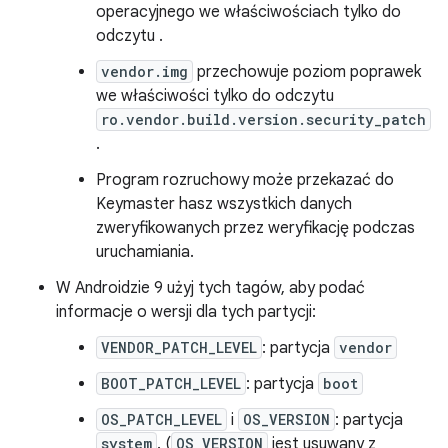
operacyjnego we właściwościach tylko do
odczytu .
vendor.img
przechowuje poziom poprawek
we właściwości tylko do odczytu
ro.vendor.build.version.security_patch
.
Program rozruchowy może przekazać do
Keymaster hasz wszystkich danych
zweryfikowanych przez weryfikację podczas
uruchamiania.
W Androidzie 9 użyj tych tagów, aby podać
informacje o wersji dla tych partycji:
VENDOR_PATCH_LEVEL
: partycja
vendor
BOOT_PATCH_LEVEL
: partycja
boot
OS_PATCH_LEVEL
i
OS_VERSION
: partycja
system
. (
OS_VERSION
jest usuwany z