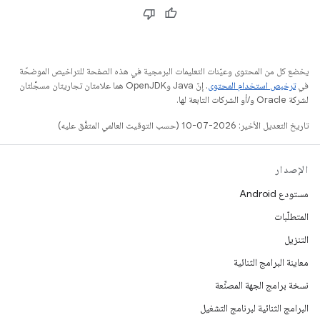
يخضع كل من المحتوى وعيّنات التعليمات البرمجية في هذه الصفحة للتراخيص الموضحّة
في
ترخيص استخدام المحتوى
. إنّ Java وOpenJDK هما علامتان تجاريتان مسجَّلتان
لشركة Oracle و/أو الشركات التابعة لها.
تاريخ التعديل الأخير: 2026-07-10 (حسب التوقيت العالمي المتفَّق عليه)
الإصدار
مستودع Android
المتطلّبات
التنزيل
معاينة البرامج الثنائية
نسخة برامج الجهة المصنِّعة
البرامج الثنائية لبرنامج التشغيل