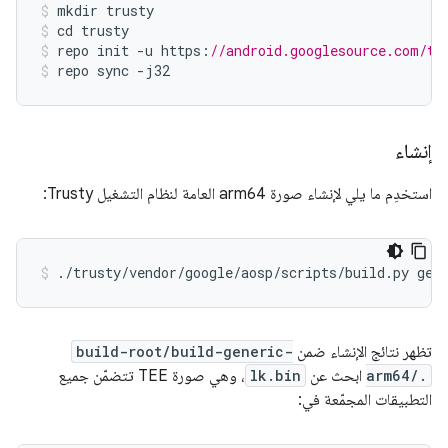
mkdir
trusty
cd
trusty
repo
init
-
u
https
:
//android.googlesource.com/tr
repo
sync
-
j32
إنشاء
استخدِم ما يلي لإنشاء صورة arm64 العامة لنظام التشغيل Trusty:
تظهر نتائج الإنشاء ضمن
build-root/build-generic-
arm64/.
ابحث عن
lk.bin
، وهي صورة TEE تتضمّن جميع
التطبيقات المجمّعة في: