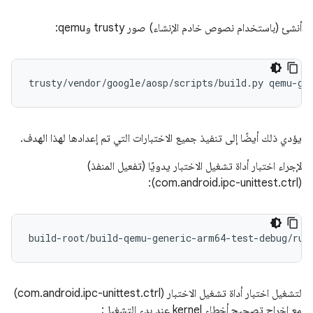
أنشئ (باستخدام نصوص خادم الإنشاء) صور trusty وqemu:
يؤدي ذلك أيضًا إلى تنفيذ جميع الاختبارات التي تم إعدادها لهذا الهدف.
لإجراء اختبار أداة تشغيل الاختبار يدويًا (تفعيل المنفذ)
(com.android.ipc-unittest.ctrl):
build-root/build-qemu-generic-arm64-test-debug/run
لتشغيل اختبار أداة تشغيل الاختبار (com.android.ipc-unittest.ctrl)
مع إخراج تصحيح أخطاء kernel عند بدء التشغيل: