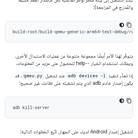
لبدء التشغيل إلى بيئة سطر أوامر تفاعلية (من الإصدار المُعدّ مسبقًا
والمُدرَج في المراجعة):
build-root/build-qemu-generic-arm64-test-debug/run
يتوفّر لهذا الأمر أيضًا مجموعة متنوعة من عمليات الاستبدال الأخرى،
ويمكنك استخدام الخيار --help للحصول على مزيد من المعلومات.
إذا تعذّر تنفيذ
adb devices -l
عند تشغيل
qmeu.py
، قد
يكون إصدار خادم adb الذي يتم تشغيله على نظامك غير صحيح:
لتشغيل إصدار Android لديك على الجهاز، اتّبِع الخطوات التالية: