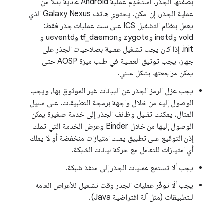
بصفتها الجذر. استخدِم عملية Android عادية بدلاً من
عملية الجذر، إن أمكن. يحتوي هاتف Galaxy Nexus الذي
يعمل بنظام التشغيل ICS على ست عمليات جذر فقط:
vold وinetd وzygote وtf_daemon وueventd و
init. إذا كان يجب تشغيل عملية بصلاحيات الجذر على
جهاز، يجب توثيق العملية في طلب ميزة AOSP حتى
يمكن مراجعتها بشكل علني.
يجب عزل الرمز الجذر عن البيانات غير الموثوق بها، ويجب
الوصول إليه من خلال واجهة برمجة التطبيقات. على سبيل
المثال، يمكنك تقليل وظائف الجذر إلى خدمة صغيرة يمكن
الوصول إليها من خلال Binder وعرض الخدمة التي تملك
إذن التوقيع على تطبيق يملك امتيازات منخفضة أو لا يملك
أي امتيازات للتعامل مع حركة بيانات الشبكة.
يجب ألا تستمع عمليات الجذر إلى منفذ شبكة.
يجب ألّا توفّر عمليات الجذر وقت تشغيل للأغراض العامة
للتطبيقات (مثل آلة افتراضية Java).