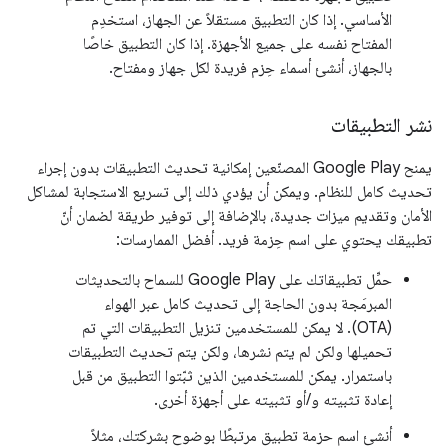
الأساسي. إذا كان التطبيق مستقلاً عن الجهاز، استخدِم
المفتاح نفسه على جميع الأجهزة. إذا كان التطبيق خاصًا
بالجهاز، أنشئ أسماء حِزم فريدة لكل جهاز ومفتاح.
نشر التطبيقات
يمنح Google Play المصنّعين إمكانية تحديث التطبيقات بدون إجراء
تحديث كامل للنظام. ويمكن أن يؤدي ذلك إلى تسريع الاستجابة لمشاكل
الأمان وتقديم ميزات جديدة، بالإضافة إلى توفير طريقة لضمان أنّ
تطبيقك يحتوي على اسم حِزمة فريد. أفضل الممارسات:
حمِّل تطبيقاتك على Google Play للسماح بالتحديثات
المبرمَجة بدون الحاجة إلى تحديث كامل عبر الهواء
(OTA). لا يمكن للمستخدمين تنزيل التطبيقات التي تم
تحميلها ولكن لم يتم نشرها، ولكن يتم تحديث التطبيقات
باستمرار. يمكن للمستخدمين الذين ثبّتوا التطبيق من قبل
إعادة تثبيته و/أو تثبيته على أجهزة أخرى.
أنشئ اسم حزمة تطبيق مرتبطًا بوضوح بشركتك، مثلاً