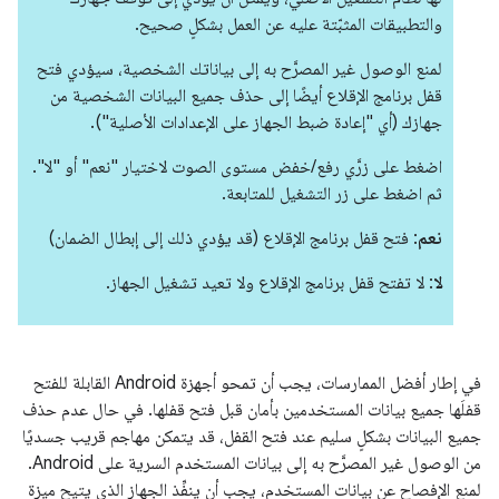
والتطبيقات المثبّتة عليه عن العمل بشكلٍ صحيح.
لمنع الوصول غير المصرَّح به إلى بياناتك الشخصية، سيؤدي فتح
قفل برنامج الإقلاع أيضًا إلى حذف جميع البيانات الشخصية من
جهازك (أي "إعادة ضبط الجهاز على الإعدادات الأصلية").
اضغط على زرَّي رفع/خفض مستوى الصوت لاختيار "نعم" أو "لا".
ثم اضغط على زر التشغيل للمتابعة.
نعم
: فتح قفل برنامج الإقلاع (قد يؤدي ذلك إلى إبطال الضمان)
لا
: لا تفتح قفل برنامج الإقلاع ولا تعيد تشغيل الجهاز.
في إطار أفضل الممارسات، يجب أن تمحو أجهزة Android القابلة للفتح
قفلَها جميع بيانات المستخدمين بأمان قبل فتح قفلها. في حال عدم حذف
جميع البيانات بشكلٍ سليم عند فتح القفل، قد يتمكن مهاجم قريب جسديًا
من الوصول غير المصرَّح به إلى بيانات المستخدم السرية على Android.
لمنع الإفصاح عن بيانات المستخدم، يجب أن ينفِّذ الجهاز الذي يتيح ميزة