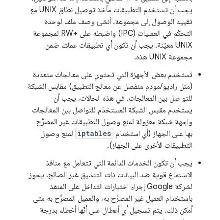
يجب أن تستخدم التطبيقات مأخذ توصيل نطاق UNIX مع
تقييد الوصول إلى مجموعة. أنشئ وصف ملف لوحدة
التحكّم في العمليات (IPC) واضبطه على +RW لمجموعة
UNIX معيّنة. يجب أن تكون أي تطبيقات عملاء ضمن
مجموعة UNIX هذه.
تستخدم بعض الأجهزة التي تحتوي على معالجات متعددة
(مثل راديو/مودم منفصل عن معالج التطبيق) مقابس الشبكة
للتواصل بين المعالجات. في هذه الحالات، يجب أن
يستخدم مقبس الشبكة المستخدَم للتواصل بين المعالجات
واجهة شبكة معزولة لمنع وصول التطبيقات غير المصرَّح
بها على الجهاز (أي استخدام
iptables
لمنع وصول
التطبيقات الأخرى على الجهاز).
يجب أن تكون الخدمات الدائمة التي تتعامل مع منافذ
الاستماع قوية ضد البيانات ذات التنسيق غير الصالح. يجوز
لشركة Google إجراء اختبارات التداخل على المنفذ
باستخدام العميل غير المصرَّح به، والعميل المصرَّح به متى
أمكن ذلك. يتم تسجيل أي أعطال على أنّها أخطاء بدرجة