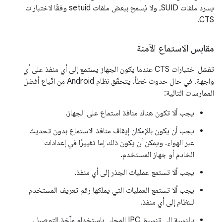
يسرد ملفات SUID، ولا يُسمح ببعض ملفات setuid وفقًا لاختبارات
CTS.
مقابس الاستماع الآمنة
تفشل اختبارات CTS عندما يكون الجهاز يستمع إلى أي منفذ على أي
واجهة. في حال حدوث خطأ، يتحقّق نظام Android من اتّباع أفضل
الممارسات التالية:
يجب ألا تكون هناك منافذ استماع على الجهاز.
يجب أن يكون بالإمكان إيقاف منافذ الاستماع بدون تحديث
عبر الهواء. ويمكن أن يكون ذلك إما تغييرًا في إعدادات
الخادم أو جهاز المستخدم.
يجب ألا تستمع عمليات الجذر إلى أي منفذ.
يجب ألا تستمع العمليات التي يملكها رقم تعريف المستخدم
للنظام إلى أي منفذ.
بالنسبة إلى تنسيق IPC المحلي باستخدام مآخذ التوصيل،