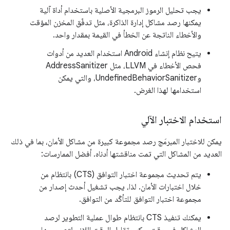
يجب تحليل الرموز البرمجية الأصلية باستخدام أداة آلية
يمكنها رصد مشاكل إدارة الذاكرة، مثل تدفّق المخزن المؤقت
والأخطاء الناتجة عن الخطأ في القيمة بمقدار واحد.
يتيح نظام إنشاء Android استخدام العديد من أدوات
فحص الأخطاء في LLVM، مثل AddressSanitizer
وUndefinedBehaviorSanitizer، والتي يمكن
استخدامها لهذا الغرض.
استخدام الاختبار الآلي
يمكن للاختبار المبرمَج رصد مجموعة كبيرة من مشاكل الأمان، بما في ذلك
العديد من المشاكل التي تمت مناقشتها أدناه. أفضل الممارسات:
يتم تحديث مجموعة اختبار التوافق (CTS) بانتظام من
خلال اختبارات الأمان. لذا، يجب تشغيل أحدث إصدار من
مجموعة اختبار التوافق للتأكّد من التوافق.
يمكنك تنفيذ CTS بانتظام طوال عملية التطوير لرصد