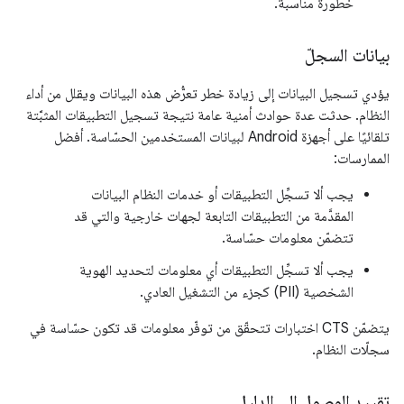
خطورة مناسبة.
بيانات السجلّ
يؤدي تسجيل البيانات إلى زيادة خطر تعرُّض هذه البيانات ويقلل من أداء
النظام. حدثت عدة حوادث أمنية عامة نتيجة تسجيل التطبيقات المثبَّتة
تلقائيًا على أجهزة Android لبيانات المستخدمين الحسّاسة. أفضل
الممارسات:
يجب ألا تسجِّل التطبيقات أو خدمات النظام البيانات
المقدَّمة من التطبيقات التابعة لجهات خارجية والتي قد
تتضمّن معلومات حسّاسة.
يجب ألا تسجِّل التطبيقات أي معلومات لتحديد الهوية
الشخصية (PII) كجزء من التشغيل العادي.
يتضمّن CTS اختبارات تتحقّق من توفّر معلومات قد تكون حسّاسة في
سجلّات النظام.
تقييد الوصول إلى الدليل