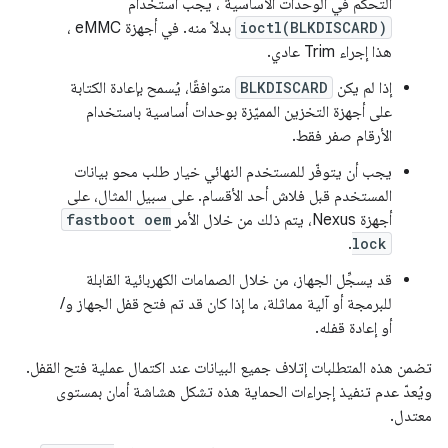
التحكم في الوحدات الأساسية ، يجب استخدام
ioctl(BLKDISCARD)
بدلاً منه. في أجهزة eMMC ،
هذا إجراء Trim عادي.
إذا لم يكن
BLKDISCARD
متوافقًا، يُسمح بإعادة الكتابة
على أجهزة التخزين المميّزة بوحدات أساسية باستخدام
الأرقام صفر فقط.
يجب أن يتوفّر للمستخدم النهائي خيار طلب محو بيانات
المستخدم قبل فلاش أحد الأقسام. على سبيل المثال، على
أجهزة Nexus، يتم ذلك من خلال الأمر
fastboot oem
.
lock
قد يسجِّل الجهاز، من خلال الصمامات الكهربائية القابلة
للبرمجة أو آلية مماثلة، ما إذا كان قد تم فتح قفل الجهاز و/
أو إعادة قفله.
تضمن هذه المتطلبات إتلاف جميع البيانات عند اكتمال عملية فتح القفل.
ويُعدّ عدم تنفيذ إجراءات الحماية هذه تشكل هشاشة أمان بمستوى
معتدل.