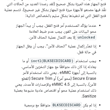
فتح الجهاز هذه الميزة بشكل صحيح (لقد رصدنا العديد من الحالات التي
نفَّذ فيها مصنعو الأجهزة ميزة فتح الجهاز بشكل غير صحيح). تتسم عملية
فتح القفل التي تم تنفيذها بشكلٍ سليم بالخصائص التالية:
عندما يؤكّد المستخدم أمر فتح القفل، يجب أن يبدأ الجهاز
محو البيانات على الفور. يجب عدم ضبط العلامة
unlocked
إلا بعد اكتمال عملية الحذف الآمن.
إذا تعذّر إكمال عملية "الحذف الآمن"، يجب أن يظل الجهاز
في حالة قفل.
يجب استخدام
ioctl(BLKSECDISCARD)
أو ما
يعادله إذا كان ذلك متوافقًا مع جهاز التخزين الأساسي.
بالنسبة إلى أجهزة eMMC ، يعني ذلك استخدام الأمر
Secure Erase (محو آمن) أو Secure Trim (القطع
الآمن). بالنسبة إلى eMMC 4.5 والإصدارات الأحدث، يعني
ذلك استخدام عملية محو أو اقتصاص عادية متبوعة بعملية
Sanitize.
إذا لم يكن
BLKSECDISCARD
متوافقًا مع برمجية