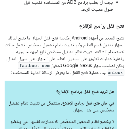
يجب أن يطلب برنامج ADB من المستخدم تفعيله قبل
قبول عمليات الربط.
فتح قفل برامج الإقلاع
تتيح العديد من أجهزة Android إمكانية فتح قفل الجهاز، ما يتيح لمالك
الجهاز تعديل قسم النظام و/أو تثبيت نظام تشغيل مخصّص. تشمل حالات
الاستخدام الشائعة تثبيت نظام تشغيل مخصّص تابع لجهة خارجية
وتنفيذ عمليات تطوير على مستوى النظام على الجهاز. على سبيل المثال،
يمكن لصاحب جهاز Google Nexus تشغيل
fastboot oem
unlock
لبدء عملية فتح القفل، ما يعرض الرسالة التالية للمستخدم:
هل تريد فتح قفل برنامج الإقلاع؟
في حال فتح قفل برنامج الإقلاع، ستتمكّن من تثبيت نظام تشغيل
مخصّص على هذا الجهاز.
لا يخضع نظام التشغيل المخصّص للاختبارات نفسها التي يخضع
لها نظام التشغيل الأصلي، ويمكن أن يؤدي إلى توقّف جهازك