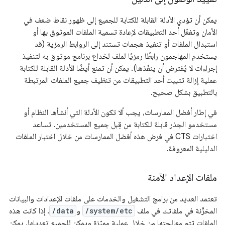
يمكن أن تؤدي الأدلة القابلة للكتابة للجميع إلى ظهور نقاط ضعف في
الأمان وتفعّل أحد التطبيقات لإعادة تسمية الملفات الموثوق بها أو
استبدال الملفات أو تنفيذ هجمات تستند إلى الروابط الرمزية (قد
يستخدم المهاجمون رابطًا رمزيًا لملف لخداع برنامج موثوق به لتنفيذ
إجراءات لا يُفترض أن ينفّذها). يمكن أن تمنع أيضًا الأدلة القابلة للكتابة
عملية إزالة تثبيت أحد التطبيقات من تنظيف جميع الملفات المرتبطة
بالتطبيق بشكل صحيح.
في إطار أفضل الممارسات، يجب ألا تكون الأدلة التي أنشأها النظام أو
مستخدمو الجذر قابلة للكتابة من قِبل جميع المستخدمين. تساعد
اختبارات CTS في فرض هذه أفضل الممارسات من خلال اختبار الملفات
الدليلية المعروفة.
ملفات الإعداد الآمنة
تعتمد العديد من برامج التشغيل والخدمات على ملفات الإعدادات والبيانات
المخزَّنة في ملفاتك في ملف
/system/etc
و
/data
. إذا كانت هذه
الملفات تتم معالجتها من خلال عملية مميّزة ويمكن للجميع تعديلها، يمكن