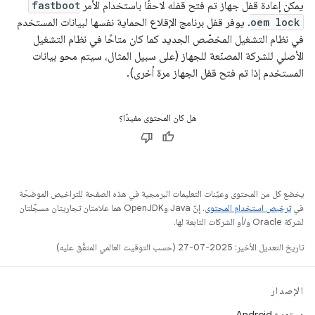
يمكن إعادة قفل جهاز تم فتح قفله لاحقًا باستخدام الأمر
fastboot
oem lock
. يوفر قفل برنامج الإقلاع الحماية نفسها لبيانات المستخدم
في نظام التشغيل المخصّص الجديد كما كان متاحًا في نظام التشغيل
الأصلي للشركة المصنّعة للجهاز (على سبيل المثال، سيتم محو بيانات
المستخدم إذا تم فتح قفل الجهاز مرة أخرى).
هل كان المحتوى مفيدًا؟
يخضع كل من المحتوى وعيّنات التعليمات البرمجية في هذه الصفحة للتراخيص الموضحّة
في
ترخيص استخدام المحتوى
. إنّ Java وOpenJDK هما علامتان تجاريتان مسجَّلتان
لشركة Oracle و/أو الشركات التابعة لها.
تاريخ التعديل الأخير: 2025-07-27 (حسب التوقيت العالمي المتفَّق عليه)
الإصدار
مستودع Android