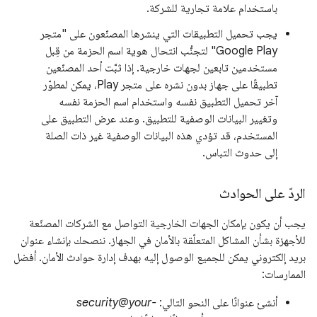
باستخدام علامة تجارية للشركة.
يجب تحميل التطبيقات التي ينشرها المصنّعون على "متجر
Google Play" لتجنُّب انتحال هوية اسم الحزمة من قِبل
مستخدمين تابعين لجهات خارجية. إذا ثبَّت أحد المصنّعين
تطبيقًا على جهاز بدون نشره على متجر Play، يمكن لمطوّر
آخر تحميل التطبيق نفسه واستخدام اسم الحزمة نفسه
وتغيير البيانات الوصفية للتطبيق. وعند عرض التطبيق على
المستخدم، قد تؤدي هذه البيانات الوصفية غير ذات الصلة
إلى حدوث التباس.
الردّ على الحوادث
يجب أن يكون بإمكان الجهات الخارجية التواصل مع الشركات المصنّعة
للأجهزة بشأن المشاكل المتعلّقة بالأمان في الجهاز. ننصحك بإنشاء عنوان
بريد إلكتروني يمكن للجميع الوصول إليه بهدف إدارة حوادث الأمان. أفضل
الممارسات:
أنشئ عنوانًا على النحو التالي:
security@your-