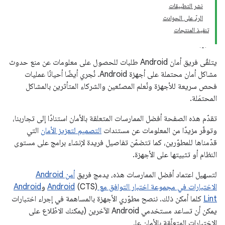
نشر التطبيقات
الردّ على الحوادث
تنفيذ المنتجات
يتلقّى فريق أمان Android طلبات للحصول على معلومات عن منع حدوث
مشاكل أمان محتملة على أجهزة Android. نُجري أيضًا أحيانًا عمليات
فحص سريعة للأجهزة ونُعلم المصنّعين والشركاء المتأثرين بالمشاكل
المحتمَلة.
تقدّم هذه الصفحة أفضل الممارسات المتعلقة بالأمان استنادًا إلى تجاربنا،
وتوفّر مزيدًا من المعلومات عن مستندات
التصميم لتعزيز الأمان
التي
قدّمناها للمطوّرين، كما تتضمّن تفاصيل فريدة لإنشاء برامج على مستوى
النظام أو تثبيتها على الأجهزة.
لتسهيل اعتماد أفضل الممارسات هذه، يدمج فريق
أمن Android
الاختبارات في مجموعة اختبار التوافق مع Android
(CTS) و
Android
Lint
كلما أمكن ذلك. ننصح مطوّري الأجهزة بالمساهمة في إجراء اختبارات
يمكن أن تساعد مستخدمي Android الآخرين (يمكنك الاطّلاع على
الاختبارات المتعلّقة بالأمان على