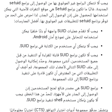
يجب ألا تتمكن البرامج غير الموثوق بها من الوصول إلى برامج setuid
الجديدة. غالبًا ما تكون برامج Setuid هي موقع الثغرات الأمنية التي يمكن
استخدامها للحصول على إذن الوصول إلى الجذر، لذا احرص على الحد من
توفّر برنامج setuid للتطبيقات غير الموثوق بها. أفضل الممارسات:
يجب ألا تقدّم عمليات SUID واجهة أو بابًا خلفيًا يمكن
استخدامه للتحايل على نموذج أمان Android.
يجب ألا يتمكن أي مستخدم من الكتابة في برامج SUID.
يجب ألا تكون برامج SUID قابلة للقراءة أو التنفيذ من قِبل
جميع المستخدمين. أنشئ مجموعة، وحدِّد إمكانية الوصول
إلى ملف SUID الثنائي لأعضاء تلك المجموعة، ثم أضِف أي
التطبيقات التي من المفترض أن تكون قادرة على تنفيذ
برنامج SUID إلى تلك المجموعة.
برامج SUID هي مصدر شائع لمنح المستخدمين إذن
الوصول إلى الجذر على الأجهزة. للحدّ من هذا الخطر، يجب
ألا يكون بإمكان مستخدم shell تنفيذ برامج SUID.
يتضمّن مدقّق مجموعة أدوات اختبار التوافق (CTS) اختبارًا معلوماتيًا