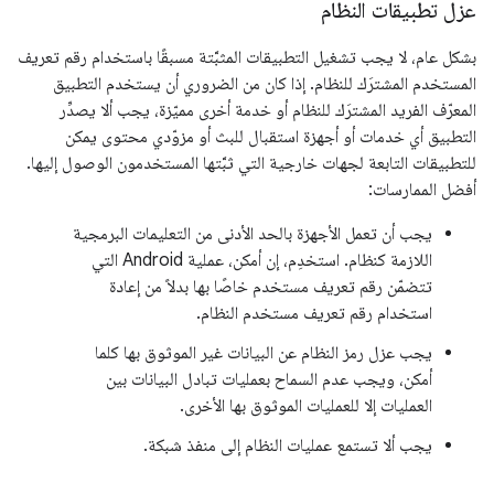
عزل تطبيقات النظام
بشكل عام، لا يجب تشغيل التطبيقات المثبَّتة مسبقًا باستخدام رقم تعريف
المستخدم المشترَك للنظام. إذا كان من الضروري أن يستخدم التطبيق
المعرّف الفريد المشترَك للنظام أو خدمة أخرى مميّزة، يجب ألا يصدِّر
التطبيق أي خدمات أو أجهزة استقبال للبث أو مزوّدي محتوى يمكن
للتطبيقات التابعة لجهات خارجية التي ثبَّتها المستخدمون الوصول إليها.
أفضل الممارسات:
يجب أن تعمل الأجهزة بالحد الأدنى من التعليمات البرمجية
اللازمة كنظام. استخدِم، إن أمكن، عملية Android التي
تتضمّن رقم تعريف مستخدم خاصًا بها بدلاً من إعادة
استخدام رقم تعريف مستخدم النظام.
يجب عزل رمز النظام عن البيانات غير الموثوق بها كلما
أمكن، ويجب عدم السماح بعمليات تبادل البيانات بين
العمليات إلا للعمليات الموثوق بها الأخرى.
يجب ألا تستمع عمليات النظام إلى منفذ شبكة.