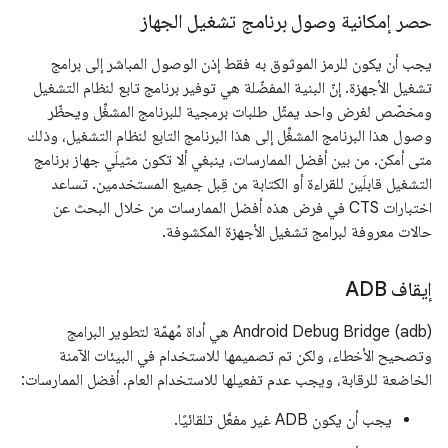
حصر إمكانية وصول برنامج تشغيل الجهاز
يجب أن يكون للرمز الموثوق به فقط إذن الوصول المباشر إلى برامج
تشغيل الأجهزة. إنّ البنية المفضّلة هي توفير برنامج تابع لنظام التشغيل
ومخصّص لغرض واحد يمثّل طلبات برمجية للبرنامج المشغِّل ويحظّر
وصول هذا البرنامج المشغِّل إلى هذا البرنامج التابع لنظام التشغيل، وذلك
متى أمكن. من بين أفضل الممارسات، ينبغي ألا تكون مثيلَي جهاز برنامج
التشغيل قابلَين للقراءة أو الكتابة من قِبل جميع المستخدمين. تساعد
اختبارات CTS في فرض هذه أفضل الممارسات من خلال البحث عن
حالات معروفة لبرامج تشغيل الأجهزة المكشوفة.
إيقاف ADB
‫Android Debug Bridge (adb) هي أداة مُهمّة لتطوير البرامج
وتصحيح الأخطاء، ولكن تم تصميمها للاستخدام في البيئات الآمنة
الخاضعة للرقابة، ويجب عدم تفعيلها للاستخدام العام. أفضل الممارسات:
يجب أن يكون ADB غير مفعَّل تلقائيًا.