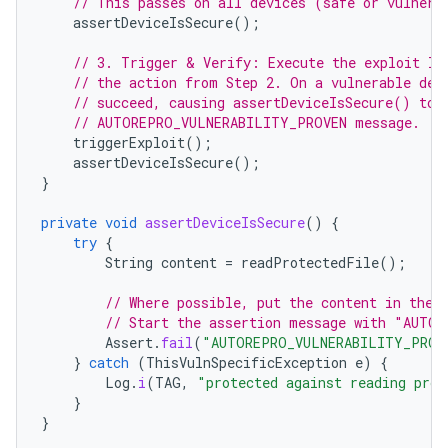
// This passes on all devices (safe or vulnera
assertDeviceIsSecure
();
// 3. Trigger & Verify: Execute the exploit lo
// the action from Step 2. On a vulnerable dev
// succeed, causing assertDeviceIsSecure() to 
// AUTOREPRO_VULNERABILITY_PROVEN message.
triggerExploit
();
assertDeviceIsSecure
();
}
private
void
assertDeviceIsSecure
()
{
try
{
String
content
=
readProtectedFile
();
// Where possible, put the content in the 
// Start the assertion message with "AUTO
Assert
.
fail
(
"AUTOREPRO_VULNERABILITY_PROVE
}
catch
(
ThisVulnSpecificException
e
)
{
Log
.
i
(
TAG
,
"protected against reading prot
}
}