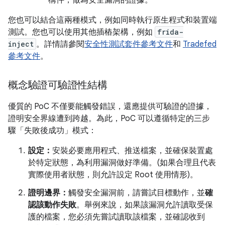
構件，做為安全漏洞的證據。
您也可以結合這兩種模式，例如同時執行原生程式和裝置端
測試。您也可以使用其他插樁架構，例如
frida-
inject
。詳情請參閱
安全性測試套件參考文件
和
Tradefed
參考文件
。
概念驗證可驗證性結構
優質的 PoC 不僅要能觸發錯誤，還應提供可驗證的證據，
證明安全界線遭到跨越。為此，PoC 可以遵循特定的三步
驟「失敗後成功」模式：
設定：
安裝必要應用程式、推送檔案，並確保裝置處
於特定狀態，為利用漏洞做好準備。(如果合理且代表
實際使用者狀態，則允許設定 Root 使用情形)。
證明邊界：
觸發安全漏洞前，請嘗試目標動作，並
確
認該動作失敗
。舉例來說，如果該漏洞允許讀取受保
護的檔案，您必須先嘗試讀取該檔案，並確認收到