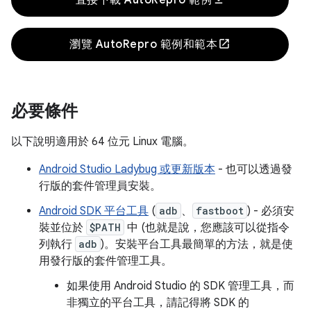
直接下載 AutoRepro 範例
open_in_new
瀏覽 AutoRepro 範例和範本
必要條件
以下說明適用於 64 位元 Linux 電腦。
Android Studio Ladybug 或更新版本
- 也可以透過發
行版的套件管理員安裝。
Android SDK 平台工具
(
adb
、
fastboot
) - 必須安
裝並位於
$PATH
中 (也就是說，您應該可以從指令
列執行
adb
)。安裝平台工具最簡單的方法，就是使
用發行版的套件管理工具。
如果使用 Android Studio 的 SDK 管理工具，而
非獨立的平台工具，請記得將 SDK 的