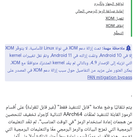
توافق الجهاز وتأثيره
إعادة صياغة الرمز البرمجي الحالي
تفعيل XOM
إيقاف XOM
التحقُّق
ملاحظة مهمة:
تمت إزالة دعم XOM في نواة Linux الأساسية. لا يتوفّر XOM
إلا في Android 10، وتمّت إزالته في Android 11، وتمّ نقل تغييرات kernel
التي تزيله إلى الإصدار 4.9، وبالتالي لم يعُد kernel المشترَك متوافقًا مع XOM.
يمكن العثور على مزيد من التفاصيل حول سبب إزالة دعم XOM في المصدر على
PAN mitigation bypass
.
يتم تلقائيًا وضع علامة "قابل للتنفيذ فقط" (غير قابل للقراءة) على أقسام
الرموز القابلة للتنفيذ لملفّات AArch64 الثنائية كإجراء تخفيف للتحصين
من هجمات إعادة استخدام الرمز "في الوقت المناسب". لم تعُد التعليمات
البرمجية التي تمزج البيانات والرمز البرمجي معًا والتعليمات البرمجية التي
تفحص هذه الأقسام عمدًا (بدون إعادة ربط أجزاء الذاكرة أولاً على أنّها