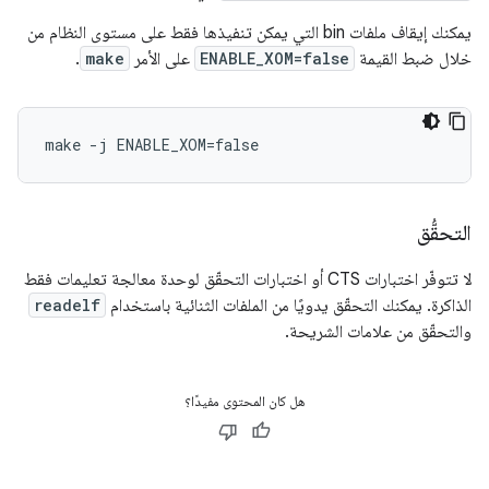
يمكنك إيقاف ملفات bin التي يمكن تنفيذها فقط على مستوى النظام من
خلال ضبط القيمة
ENABLE_XOM=false
على الأمر
make
.
make -j ENABLE_XOM=false
التحقُّق
لا تتوفّر اختبارات CTS أو اختبارات التحقّق لوحدة معالجة تعليمات فقط
الذاكرة. يمكنك التحقّق يدويًا من الملفات الثنائية باستخدام
readelf
والتحقّق من علامات الشريحة.
هل كان المحتوى مفيدًا؟