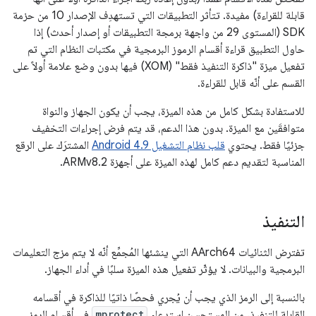
قابلة للقراءة) مفيدة. تتأثر التطبيقات التي تستهدِف الإصدار 10 من حزمة
SDK (المستوى 29 من واجهة برمجة التطبيقات أو إصدار أحدث) إذا
حاول التطبيق قراءة أقسام الرموز البرمجية في مكتبات النظام التي تم
تفعيل ميزة "ذاكرة التنفيذ فقط" (XOM) فيها بدون وضع علامة أولاً على
القسم على أنّه قابل للقراءة.
للاستفادة بشكل كامل من هذه الميزة، يجب أن يكون الجهاز والنواة
متوافقَين مع الميزة. بدون هذا الدعم، قد يتم فرض إجراءات التخفيف
جزئيًا فقط. يحتوي
قلب نظام التشغيل Android 4.9
المشترَك على الرقع
المناسبة لتقديم دعم كامل لهذه الميزة على أجهزة ARMv8.2.
التنفيذ
تفترض الثنائيات AArch64 التي ينشئها المُجمِّع أنّه لا يتم مزج التعليمات
البرمجية والبيانات. لا يؤثّر تفعيل هذه الميزة سلبًا في أداء الجهاز.
بالنسبة إلى الرمز الذي يجب أن يُجري فحصًا ذاتيًا للذاكرة في أقسامه
القابلة للتنفيذ، من المستحسن استدعاء
mprotect
في أقسام الرمز