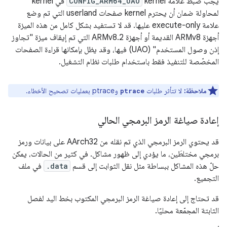
يجب ضبط علامة kernel
CONFIG_ARM64_UAO
في kernel
لمحاولة ضمان أن يحترم kernel صفحات userland التي تم وضع
علامة execute-only عليها. قد لا تستفيد بشكل كامل من هذه الميزة
أجهزة ARMv8 القديمة أو أجهزة ARMv8.2 التي تم إيقاف ميزة "تجاوز
إذن وصول المستخدم" (UAO) فيها، وقد يظل بإمكانها قراءة الصفحات
المخصّصة للتنفيذ فقط باستخدام طلبات نظام التشغيل.
ملاحظة:
لا تتأثر طلبات
وptrace بعمليات تصحيح الأخطاء.
ptrace
إعادة صياغة الرمز البرمجي الحالي
قد يحتوي الرمز البرمجي الذي تم نقله من AArch32 على بيانات ورمز
برمجي مختلطَين، ما يؤدي إلى ظهور مشاكل. في كثير من الحالات، يمكن
حلّ هذه المشاكل ببساطة مثل نقل الثوابت إلى قسم
.data
في ملف
التجميع.
قد تحتاج إلى إعادة صياغة الرمز البرمجي المكتوب بخط اليد لفصل
الثابتة المجمّعة محليًا.