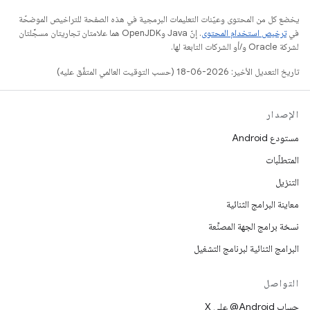
يخضع كل من المحتوى وعيّنات التعليمات البرمجية في هذه الصفحة للتراخيص الموضحّة
في
ترخيص استخدام المحتوى
. إنّ Java وOpenJDK هما علامتان تجاريتان مسجَّلتان
لشركة Oracle و/أو الشركات التابعة لها.
تاريخ التعديل الأخير: 2026-06-18 (حسب التوقيت العالمي المتفَّق عليه)
الإصدار
مستودع Android
المتطلّبات
التنزيل
معاينة البرامج الثنائية
نسخة برامج الجهة المصنِّعة
البرامج الثنائية لبرنامج التشغيل
التواصل
حساب ‎@Android على X