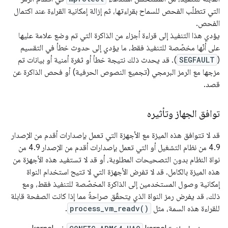
التي تتطلّب الفحص للسماح بقراءتها، ثم إزالة إمكانية القراءة عند اكتمال
الفحص.
يؤدي هذا التنفيذ إلى قراءة أجزاء من الذاكرة التي تم وضع علامة عليها
على أنّها مخصّصة للتنفيذ فقط، ما يؤدي إلى حدوث خطأ في التقسيم
(
SEGFAULT
). قد يحدث ذلك نتيجة خطأ أو ثغرة أمنية أو بيانات تم
مزجها مع الرمز البرمجي (تجميع النصوص الحرفية) أو فحص الذاكرة عن
قصد.
توافق الجهاز وتأثيره
قد لا تتوافق هذه الميزة مع الأجهزة التي تعمل بإصدارات أقدم من الإصدار
4.9 من نظام التشغيل أو التي تعمل بإصدارات أقدم من الإصدار 4.9 من
نواة النظام بدون التصحيحات المطلوبة، أو قد لا تستفيد هذه الأجهزة من
هذه الميزة بالكامل. قد لا تفرض الأجهزة التي لا تتيح استخدام النواة
إمكانية وصول المستخدمين إلى الذاكرة المخصّصة للتنفيذ فقط، ومع
ذلك، قد يفرض رمز النواة الذي يتحقّق صراحةً مما إذا كانت الصفحة قابلة
للقراءة هذه السمة، مثل
process_vm_readv()
.