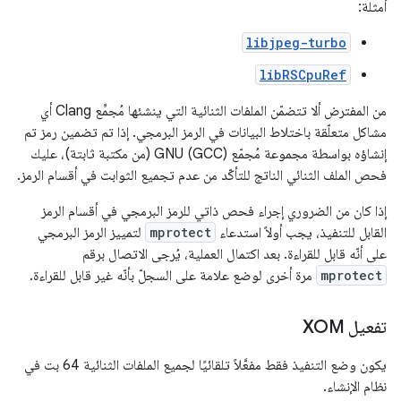
أمثلة:
libjpeg-turbo
libRSCpuRef
من المفترض ألا تتضمّن الملفات الثنائية التي ينشئها مُجمِّع Clang أي
مشاكل متعلّقة باختلاط البيانات في الرمز البرمجي. إذا تم تضمين رمز تم
إنشاؤه بواسطة مجموعة مُجمّع GNU (GCC) (من مكتبة ثابتة)، عليك
فحص الملف الثنائي الناتج للتأكّد من عدم تجميع الثوابت في أقسام الرمز.
إذا كان من الضروري إجراء فحص ذاتي للرمز البرمجي في أقسام الرمز
القابل للتنفيذ، يجب أولاً استدعاء
mprotect
لتمييز الرمز البرمجي
على أنّه قابل للقراءة. بعد اكتمال العملية، يُرجى الاتصال برقم
mprotect
مرة أخرى لوضع علامة على السجلّ بأنّه غير قابل للقراءة.
تفعيل XOM
يكون وضع التنفيذ فقط مفعَّلاً تلقائيًا لجميع الملفات الثنائية 64 بت في
نظام الإنشاء.