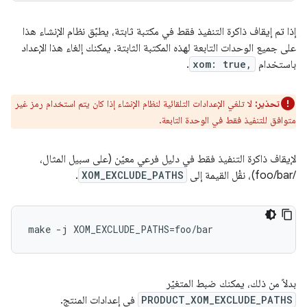
إذا تم إيقاف ذاكرة التنفيذ فقط في مكتبة ثابتة، يطبّق نظام الإنشاء هذا
على جميع الوحدات التابعة لهذه المكتبة الثابتة. يمكنك إلغاء هذا الإعداد
باستخدام
xom: true,
.
تحذير:
لا تلغي الإعدادات التلقائية لنظام الإنشاء إذا كان يتم استخدام رمز غير
متوافق للتنفيذ فقط في الوحدة التابعة.
لإيقاف ذاكرة التنفيذ فقط في دليل فرعي معيّن (على سبيل المثال،
foo/bar/‎)، نقْل القيمة إلى
XOM_EXCLUDE_PATHS
.
make -j XOM_EXCLUDE_PATHS=foo/bar
بدلاً من ذلك، يمكنك ضبط المتغيّر
PRODUCT_XOM_EXCLUDE_PATHS
في إعدادات المنتج.