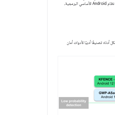
يمكن إعادة كتابة جميع الرموز البرمجية غير الآمنة للذاكرة، والتي تمثّل حاليًا أكثر من% 70 من رموز نظام Android الأساسي البرمجية،
كل أدناه تصنيفًا أدبيًا لأدوات أمان