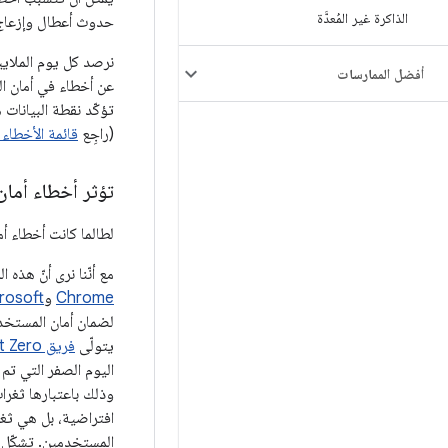
الذاكرة غير المُعدَّة
حدوث أعطال وإزعاج
نرصد كل يوم الملايي
أفضل الممارسات
عن أخطاء في أمان الذ
(راجِع
قائمة الأخطاء الشائعة ف
تؤثر أخطاء أمان 
لطالما كانت أخطاء أمان الذاكرة
مع أنّنا نرى أنّ هذه المشكلة لا 
Chrome
و
rosoft
لضمان أمان المستخد
يتولّى
فريق Project Zero
اليوم الصفر التي ت
وذلك باعتبارها ثغرا
افتراضية، بل هي ثغ
المستخدمين. تشكّل أ