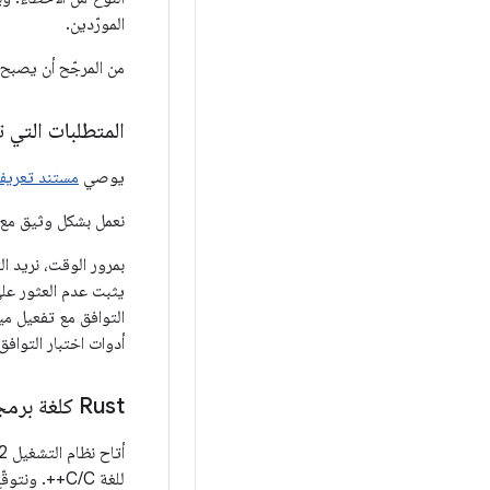
المورّدين.
من المرجّح أن يصبح أمان الذاك
المتطلبات التي 
يوصي
مستند تعريف مع
نعمل بشكل وثيق مع ا
بمرور الوقت، نريد ال
أدوات اختبار التوافق باستخدام
‫Rust كلغة برمجة جديدة لرمز النظام الأساسي
أتاح نظام التشغيل Android 12 استخدام