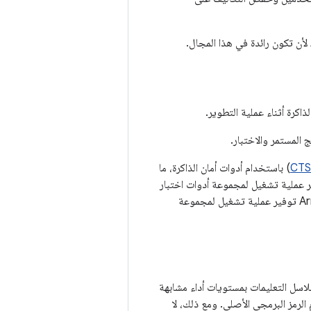
 المستمر والاختبار.
CTS
) باستخدام أدوات أمان الذاكرة، ما
على أي أخطاء من هذا النوع. على سبيل المثال، سيُطلب من منصات Arm v9 توفير عملية تشغيل لمجموعة أدوات اختبار
التوافق مع تفعيل ميزة &quot;وضع العلامات على الذاكرة&quot;، بينما سيُطلب من منصات Arm v8 توفير عملية تشغيل لمجموعة
كرة وأمان سلاسل التعليمات بمستويات أداء مشابهة
 التي تستخدم الرمز البرمجي الأصلي. ومع ذلك، لا