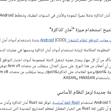
رة عاملاً مميزًا للجودة والأمان في السنوات المقبلة، وتخطّط Android لأن تكون رائدة في هذا المجال.
تتيح استخدام ميزة "أمان الذاكرة"
ايير التوافق لنظام التشغيل Android
(CDD) بشدة باستخدام أدوات أمان الذاكرة أثناء عملية التطوير.
لمنظومة المتكاملة لزيادة استخدام أدوات أمان الذاكرة ودمجها في عمليات الدمج
تأكّد من أنّ كل جهاز يجتاز عملية تشغيل كاملة لمجموعة أدوات اختبار التوافق (
يثبت عدم العثور 
 HWASAN وKASAN.
Rust كلغة أساسية
. توفّر لغة Rust أمان الذا
للغة C/C++. ونتوقّع أن تكون لغة Rust هي الخيار المفضّل لمعظم المشاريع الجديدة