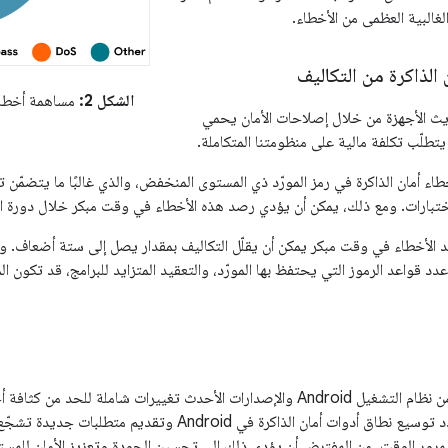
الغالبية العظمى من الأخطاء.
الذاكرة من التكاليف
الشكل 2:
مساهمة أخطاء 
يث الأجهزة من خلال إصلاحات الأمان يحمي
تطلّب تكلفة مالية على منظومتنا المتكاملة.
لأخطاء أمان الذاكرة في رمز المورّد ذي المستوى المنخفض، والذي غالبًا ما يتضم
اختبارات. ومع ذلك، يمكن أن يؤدي رصد هذه الأخطاء في وقت مبكر خلال دورة ا
 الأخطاء في وقت مبكر يمكن أن يقلّل التكاليف بمقدار يصل إلى ستة أضعاف. ومع
د قواعد الرموز التي يحتفظ بها المورّد، والتعقيد المتزايد للبرامج، قد تكون ا
يتضمّن الإصدار 12 من نظام التشغيل Android والإصدارات الأحدث تغييرات شاملة 
Android. نحن بصدد توسيع نطاق أدوات أمان الذاكرة في roid
وبمرور الوقت، من المفترض أن يؤدي ذلك إلى تحسين الجودة وتعزيز الأمان لل