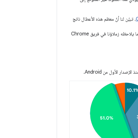
، تبيّن لنا أنّ معظم هذه الأعطال ناتج
تؤكّد نقطة البيانات هذه على العلاقة بين جودة الأجهزة وكثافة أخطاء أمان الذاكرة، وهي تتوافق مع ما يلاحظه زملاؤنا في فريق Chrome