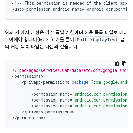
<!-- This permission is needed if the client app c
위의 세 가지 권한은 각각 특별 권한이며 허용 목록 파일로 미리
부여해야 합니다(MUST). 예를 들어
MultiDisplayTest
앱
의 허용 목록 파일은 다음과 같습니다.
// packages/services/Car/data/etc/com.google.andro
<
permissions
<
privapp
-
permissions
package
=
"com.google.andro
…
…
<
permission
name
=
"android.car.permission.M
<
permission
name
=
"android.car.permission.M
<
permission
name
=
"android.car.permission.C
<
/
privapp
-
permissions
>

<
/
permissions