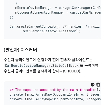
   }

   mRemoteDeviceManager = car.getCarManager(CarRemo
   mOccupantConnectionManager = car.getCarManager(C
};

Car.createCar(getContext(), /* handler= */ null, C
(발신자) 디스커버
수신자 클라이언트에 연결하기 전에 전송자 클라이언트는
CarRemoteDeviceManager.StateCallback
를 등록하여
수신자 클라이언트를 검색해야 합니다(SHOULD).
// The maps are accessed by the main thread only, 
private
final
ArrayMap<OccupantZoneInfo
,
Integer
>
private
final
ArrayMap<OccupantZoneInfo
,
Integer
>