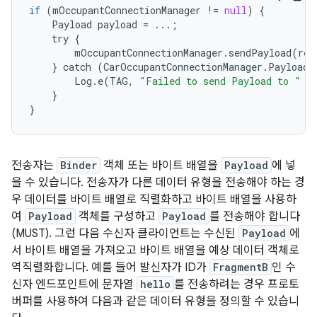
if
(
mOccupantConnectionManager
!=
null
)
{
Payload
payload
=
...
;
try
{
mOccupantConnectionManager
.
sendPayload
(
rec
}
catch
(
CarOccupantConnectionManager
.
PayloadT
Log
.
e
(
TAG
,
"Failed to send Payload to "
+
}
}
전송자는
Binder
객체 또는 바이트 배열을
Payload
에 넣
을 수 있습니다. 전송자가 다른 데이터 유형을 전송해야 하는 경
우 데이터를 바이트 배열로 직렬화하고 바이트 배열을 사용하
여
Payload
객체를 구성하고
Payload
를 전송해야 합니다
(MUST). 그런 다음 수신자 클라이언트는 수신된
Payload
에
서 바이트 배열을 가져오고 바이트 배열을 예상 데이터 객체로
역직렬화합니다. 예를 들어 발신자가 ID가
FragmentB
인 수
신자 엔드포인트에 문자열
hello
를 전송하려는 경우 프로토
버퍼를 사용하여 다음과 같은 데이터 유형을 정의할 수 있습니