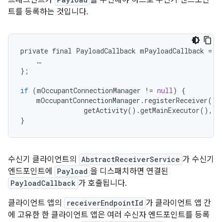
트를 등록하는 것입니다.
private
final
PayloadCallback
mPayloadCallback
=
(
…
};
if
(
mOccupantConnectionManager
!=
null
)
{
mOccupantConnectionManager
.
registerReceiver
(
"F
getActivity
()
.
getMainExecutor
(),
m
}
수신기 클라이언트의
AbstractReceiverService
가 수신기
엔드포인트에
Payload
을 디스패치하면 연결된
PayloadCallback
가 호출됩니다.
클라이언트 앱의
receiverEndpointId
가 클라이언트 앱 간
에 고유한 한 클라이언트 앱은 여러 수신자 엔드포인트를 등록