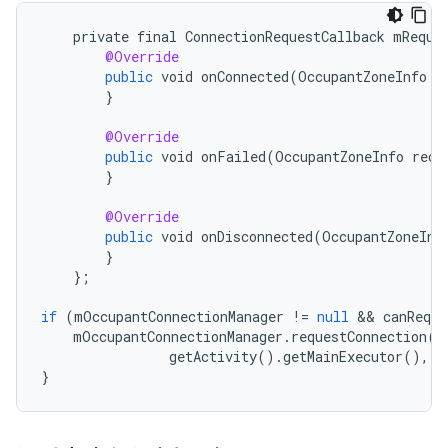
private
final
ConnectionRequestCallback
mReque
@Override
public
void
onConnected
(
OccupantZoneInfo
r
}
@Override
public
void
onFailed
(
OccupantZoneInfo
rece
}
@Override
public
void
onDisconnected
(
OccupantZoneInf
}
}
;
if
(
mOccupantConnectionManager
!=
null
 && 
canReque
mOccupantConnectionManager
.
requestConnection
(
r
getActivity
().
getMainExecutor
(),
m
}