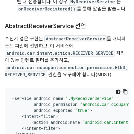
될 때 전송합니다. 이 경우
MyReceiverService
는
onReceiverRegistered()
를 통해 알림을 받습니다.
Abstract
Receiver
Service 선언
수신기 앱은 구현된
AbstractReceiverService
를 매니페
스트 파일에 선언하고, 이 서비스에
android.car.intent.action.RECEIVER_SERVICE
작업
이 있는 인텐트 필터를 추가하고,
android.car.occupantconnection.permission.BIND_
RECEIVER_SERVICE
권한을 요구해야 합니다(MUST).
<
service
android
:
name
=
".MyReceiverService"
android
:
permission
=
"android.car.occupantc
android
:
exported
=
"true"
<
intent
-
filter
<
action
android
:
name
=
"android.car.intent.a
<
/
intent
-
filter
>
