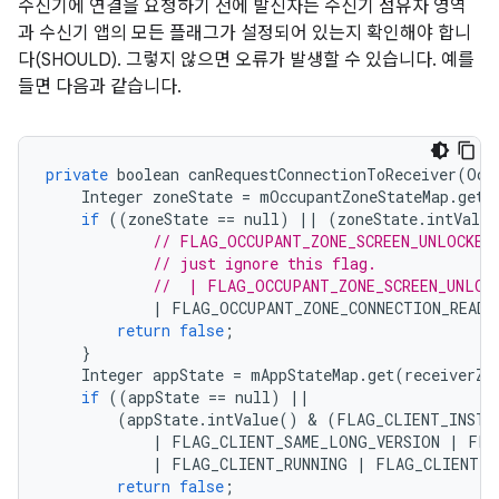
수신기에 연결을 요청하기 전에 발신자는 수신기 점유자 영역
과 수신기 앱의 모든 플래그가 설정되어 있는지 확인해야 합니
다(SHOULD). 그렇지 않으면 오류가 발생할 수 있습니다. 예를
들면 다음과 같습니다.
private
boolean
canRequestConnectionToReceiver
(
Occ
Integer
zoneState
=
mOccupantZoneStateMap
.
get
(
if
((
zoneState
==
null
)
||
(
zoneState
.
intValue
// FLAG_OCCUPANT_ZONE_SCREEN_UNLOCKED 
// just ignore this flag.
//  | FLAG_OCCUPANT_ZONE_SCREEN_UNLOC
|
FLAG_OCCUPANT_ZONE_CONNECTION_READY
return
false
;
}
Integer
appState
=
mAppStateMap
.
get
(
receiverZo
if
((
appState
==
null
)
||
(
appState
.
intValue
()
 & 
(
FLAG_CLIENT_INSTA
|
FLAG_CLIENT_SAME_LONG_VERSION
|
FLA
|
FLAG_CLIENT_RUNNING
|
FLAG_CLIENT_I
return
false
;