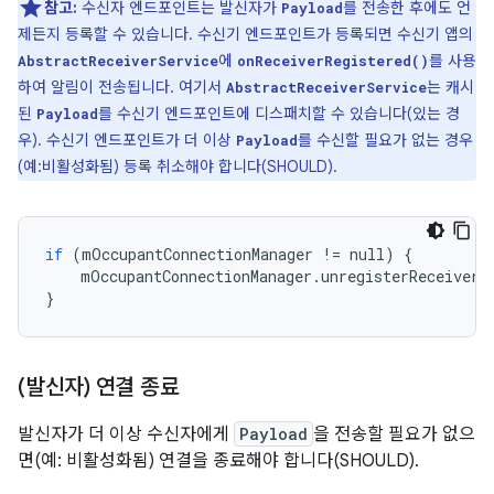
참고:
수신자 엔드포인트는 발신자가
를 전송한 후에도 언
Payload
제든지 등록할 수 있습니다. 수신기 엔드포인트가 등록되면 수신기 앱의
에
를 사용
AbstractReceiverService
onReceiverRegistered()
하여 알림이 전송됩니다. 여기서
는 캐시
AbstractReceiverService
된
를 수신기 엔드포인트에 디스패치할 수 있습니다(있는 경
Payload
우). 수신기 엔드포인트가 더 이상
를 수신할 필요가 없는 경우
Payload
(예:비활성화됨) 등록 취소해야 합니다(SHOULD).
if
(
mOccupantConnectionManager
!=
null
)
{
mOccupantConnectionManager
.
unregisterReceiver
(
}
(발신자) 연결 종료
발신자가 더 이상 수신자에게
Payload
을 전송할 필요가 없으
면(예: 비활성화됨) 연결을 종료해야 합니다(SHOULD).