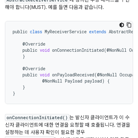
에 정의된 추상 메서드를 구현
해야 합니다(MUST). 예를 들면 다음과 같습니다.
public
class
MyReceiverService
extends
AbstractRec
@
Override
public
void
onConnectionInitiated
(
@
NonNull
Occ
}
@
Override
public
void
onPayloadReceived
(
@
NonNull
Occupan
@
NonNull
Payload
payload
)
{
}
}
onConnectionInitiated()
는 발신자 클라이언트가 이 수
신자 클라이언트에 대한 연결을 요청할 때 호출됩니다. 연결을
설정하는 데 사용자 확인이 필요한 경우