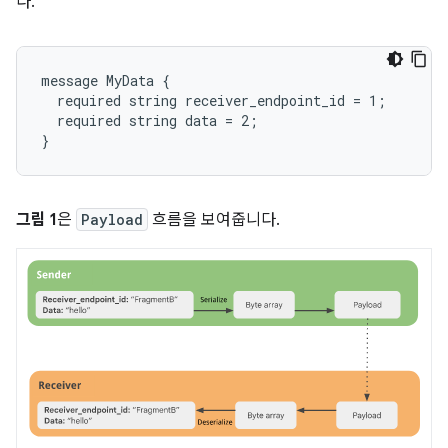
다.
message MyData {

  required string receiver_endpoint_id = 1;

  required string data = 2;

그림 1
은
Payload
흐름을 보여줍니다.