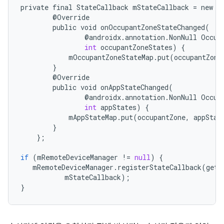
private
final
StateCallback
mStateCallback
=
new
S
@
Override
public
void
onOccupantZoneStateChanged
(
@
androidx
.
annotation
.
NonNull
Occup
int
occupantZoneStates
)
{
mOccupantZoneStateMap
.
put
(
occupantZone
}
@
Override
public
void
onAppStateChanged
(
@
androidx
.
annotation
.
NonNull
Occup
int
appStates
)
{
mAppStateMap
.
put
(
occupantZone
,
appStat
}
};
if
(
mRemoteDeviceManager
!
=
null
)
{
mRemoteDeviceManager
.
registerStateCallback
(
getA
mStateCallback
);
}