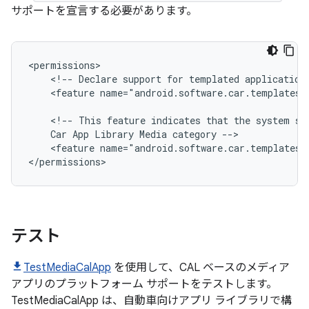
サポートを宣言する必要があります。
<!--
Declare
support
for
templated
application
<feature
name="android.software.car.templates_
<!--
This
feature
indicates
that
the
system
su
Car
App
Library
Media
category
<feature
name="android.software.car.templates_h
テスト
TestMediaCalApp
を使用して、CAL ベースのメディア
アプリのプラットフォーム サポートをテストします。
TestMediaCalApp は、自動車向けアプリ ライブラリで構