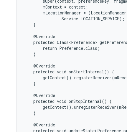
        super(context, preferenceKey, fragment
        mContext = context;

        mLocationManager = (LocationManager) 
                Service.LOCATION_SERVICE);

    }

    @Override

    protected Class<Preference> getPreferenceT
        return Preference.class;

    }

    @Override

    protected void onStartInternal() {

        getContext().registerReceiver(mReceiv
    }

    @Override

    protected void onStopInternal() {

        getContext().unregisterReceiver(mRecei
    }

    @Override

    protected void updateState(Preference pref