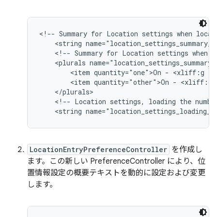
<!-- Summary for Location settings when locat
    <string name="location_settings_summary_lo
    <!-- Summary for Location settings when l
    <plurals name="location_settings_summary_l
        <item quantity="one">On - <xliff:g id
        <item quantity="other">On - <xliff:g 
    </plurals>

    <!-- Location settings, loading the numbe
LocationEntryPreferenceController
を作成し
ます。この新しい PreferenceController により、位
置情報設定の概要テキストを動的に設定および変更
します。