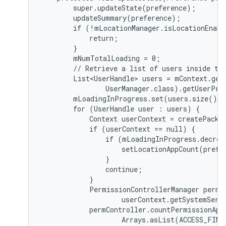
        super.updateState(preference);

        updateSummary(preference);

        if (!mLocationManager.isLocationEnabl
            return;

        }

        mNumTotalLoading = 0;

        // Retrieve a list of users inside the
        List<UserHandle> users = mContext.getS
                UserManager.class).getUserProf
        mLoadingInProgress.set(users.size());
        for (UserHandle user : users) {

            Context userContext = createPacka
            if (userContext == null) {

                if (mLoadingInProgress.decrem
                    setLocationAppCount(prefe
                }

                continue;

            }

            PermissionControllerManager permCo
                    userContext.getSystemServi
            permController.countPermissionApps
                    Arrays.asList(ACCESS_FINE