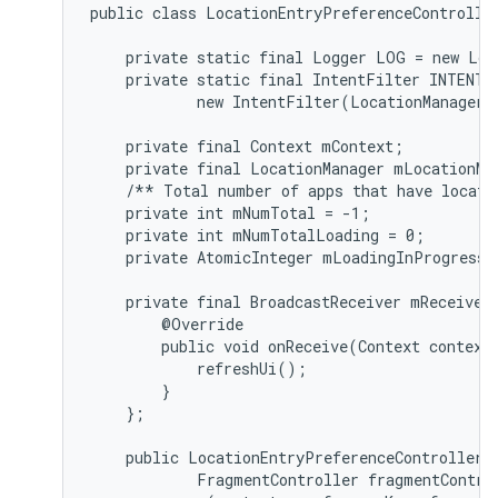
public class LocationEntryPreferenceController
    private static final Logger LOG = new Log
    private static final IntentFilter INTENT_
            new IntentFilter(LocationManager.
    private final Context mContext;

    private final LocationManager mLocationMan
    /** Total number of apps that have locatio
    private int mNumTotal = -1;

    private int mNumTotalLoading = 0;

    private AtomicInteger mLoadingInProgress 
    private final BroadcastReceiver mReceiver 
        @Override

        public void onReceive(Context context,
            refreshUi();

        }

    };

    public LocationEntryPreferenceController(C
            FragmentController fragmentControl