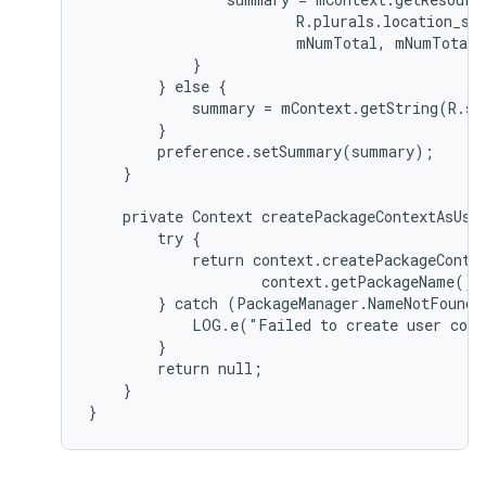
                        R.plurals.location_set
                        mNumTotal, mNumTotal)
            }

        } else {

            summary = mContext.getString(R.st
        }

        preference.setSummary(summary);

    }

    private Context createPackageContextAsUser
        try {

            return context.createPackageContex
                    context.getPackageName(),
        } catch (PackageManager.NameNotFoundEx
            LOG.e("Failed to create user cont
        }

        return null;

    }
