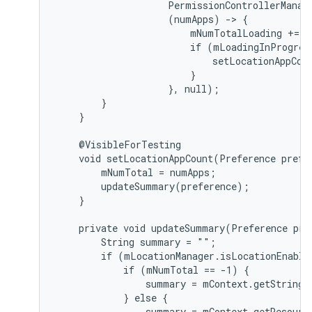
                    PermissionControllerManag
                    (numApps) -> {

                        mNumTotalLoading += n
                        if (mLoadingInProgres
                            setLocationAppCou
                        }

                    }, null);

        }

    }

    @VisibleForTesting

    void setLocationAppCount(Preference prefer
        mNumTotal = numApps;

        updateSummary(preference);

    }

    private void updateSummary(Preference pref
        String summary = "";

        if (mLocationManager.isLocationEnable
            if (mNumTotal == -1) {

                summary = mContext.getString(
            } else {

                summary = mContext.getResourc