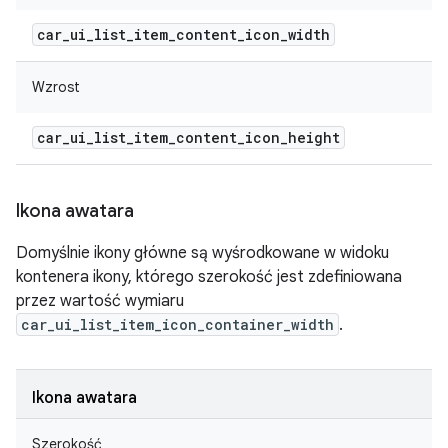
car
_
ui
_
list
_
item
_
content
_
icon
_
width
Wzrost
car
_
ui
_
list
_
item
_
content
_
icon
_
height
Ikona awatara
Domyślnie ikony główne są wyśrodkowane w widoku
kontenera ikony, którego szerokość jest zdefiniowana
przez wartość wymiaru
car_ui_list_item_icon_container_width
.
Ikona awatara
Szerokość