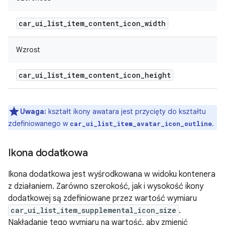
car
_
ui
_
list
_
item
_
content
_
icon
_
width
Wzrost
car
_
ui
_
list
_
item
_
content
_
icon
_
height
Uwaga:
kształt ikony awatara jest przycięty do kształtu
zdefiniowanego w
.
car_ui_list_item_avatar_icon_outline
Ikona dodatkowa
Ikona dodatkowa jest wyśrodkowana w widoku kontenera
z działaniem. Zarówno szerokość, jak i wysokość ikony
dodatkowej są zdefiniowane przez wartość wymiaru
car_ui_list_item_supplemental_icon_size
.
Nakładanie tego wymiaru na wartość, aby zmienić