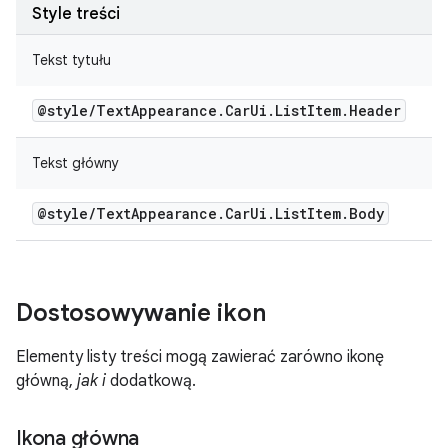
Style treści
Tekst tytułu
@style
/
Text
Appearance
.
Car
Ui
.
List
Item
.
Header
Tekst główny
@style
/
Text
Appearance
.
Car
Ui
.
List
Item
.
Body
Dostosowywanie ikon
Elementy listy treści mogą zawierać zarówno ikonę
główną,
jak i
dodatkową.
Ikona główna