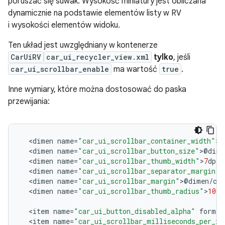
poruszać się suwak. Wysokość miniatury jest obliczana
dynamicznie na podstawie elementów listy w RV
i wysokości elementów widoku.
Ten układ jest uwzględniany w kontenerze
CarUiRV
car_ui_recycler_view.xml
tylko
, jeśli
car_ui_scrollbar_enable
ma wartość
true
.
Inne wymiary, które można dostosować do paska
przewijania:
<
dimen
name
=
"car_ui_scrollbar_container_width"
>
@
<
dimen
name
=
"car_ui_scrollbar_button_size"
>
@
dime
<
dimen
name
=
"car_ui_scrollbar_thumb_width"
>
7
dp
<
/
<
dimen
name
=
"car_ui_scrollbar_separator_margin"
>
<
dimen
name
=
"car_ui_scrollbar_margin"
>
@
dimen
/
ca
<
dimen
name
=
"car_ui_scrollbar_thumb_radius"
>
100
d
<
item
name
=
"car_ui_button_disabled_alpha"
format
<
item
name
=
"car_ui_scrollbar_milliseconds_per_in