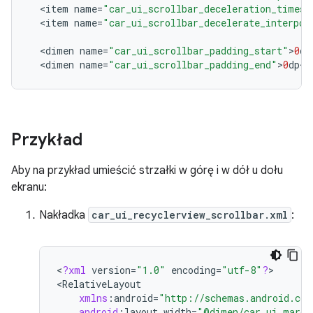
<
item
name
=
"car_ui_scrollbar_deceleration_times_
<
item
name
=
"car_ui_scrollbar_decelerate_interpol
<
dimen
name
=
"car_ui_scrollbar_padding_start"
>
0
dp
<
dimen
name
=
"car_ui_scrollbar_padding_end"
>
0
dp
<
/
Przykład
Aby na przykład umieścić strzałki w górę i w dół u dołu
ekranu:
Nakładka
car_ui_recyclerview_scrollbar.xml
:
<
?
xml
version
=
"1.0"
encoding
=
"utf-8"
?
>

<
RelativeLayout
xmlns
:
android
=
"http://schemas.android.com
android
:
layout_width
=
"@dimen/car_ui_margi