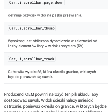
Car
_
ui
_
scrollbar
_
page
_
down
definiuje przycisk w dół na pasku przewijania.
Car
_
ui
_
scrollbar
_
thumb
Wysokość jest obliczana dynamicznie w zależności od
liczby elementów listy w widoku recyclera (RV).
Car
_
ui
_
scrollbar
_
track
Całkowita wysokość, która określa granice, w których
będzie poruszać się suwak.
Producenci OEM powinni nałożyć ten plik układu, aby
dostosować suwak. Widok ścieżki należy umieścić
ostrożnie, ponieważ określa on granice, w których będzie