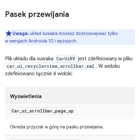
Pasek przewijania
Uwaga:
układ suwaka możesz dostosowywać tylko
w wersjach Androida 10 i wyższych.
Plik układu dla suwaka
CarUiRV
jest zdefiniowany w pliku
car_ui_recyclerview_scrollbar.xml
. W widoku
zdefiniowano łącznie 4 widoki:
Wyświetlenia
Car
_
ui
_
scrollbar
_
page
_
up
Określa przycisk w górę na pasku przewijania.