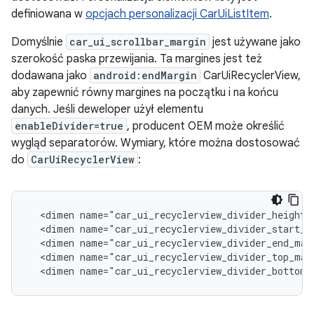
definiowana w
opcjach personalizacji CarUiListItem
.
Domyślnie
car_ui_scrollbar_margin
jest używane jako
szerokość paska przewijania. Ta margines jest też
dodawana jako
android:endMargin
CarUiRecyclerView,
aby zapewnić równy margines na początku i na końcu
danych. Jeśli deweloper użył elementu
enableDivider=true
, producent OEM może określić
wygląd separatorów. Wymiary, które można dostosować
do
CarUiRecyclerView
:
  <dimen name="car_ui_recyclerview_divider_height">
  <dimen name="car_ui_recyclerview_divider_start_ma
  <dimen name="car_ui_recyclerview_divider_end_marg
  <dimen name="car_ui_recyclerview_divider_top_marg
  <dimen name="car_ui_recyclerview_divider_bottom_