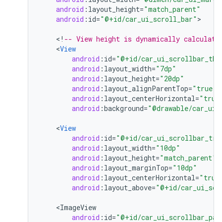
android
:
layout_height
=
"match_parent"
android
:
id
=
"@+id/car_ui_scroll_bar"
>

<
!
-- View height is dynamically calculate
<
View
android
:
id
=
"@+id/car_ui_scrollbar_thu
android
:
layout_width
=
"7dp"
android
:
layout_height
=
"20dp"
android
:
layout_alignParentTop
=
"true"
android
:
layout_centerHorizontal
=
"true
android
:
background
=
"@drawable/car_ui_
<
View
android
:
id
=
"@+id/car_ui_scrollbar_tra
android
:
layout_width
=
"10dp"
android
:
layout_height
=
"match_parent"
android
:
layout_marginTop
=
"10dp"
android
:
layout_centerHorizontal
=
"true
android
:
layout_above
=
"@+id/car_ui_scr
<
ImageView
android
:
id
=
"@+id/car_ui_scrollbar_pag