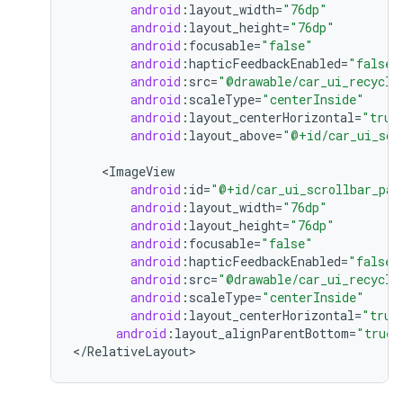
android
:
layout_width
=
"76dp"
android
:
layout_height
=
"76dp"
android
:
focusable
=
"false"
android
:
hapticFeedbackEnabled
=
"false"
android
:
src
=
"@drawable/car_ui_recycle
android
:
scaleType
=
"centerInside"
android
:
layout_centerHorizontal
=
"true
android
:
layout_above
=
"@+id/car_ui_scr
<
ImageView
android
:
id
=
"@+id/car_ui_scrollbar_pag
android
:
layout_width
=
"76dp"
android
:
layout_height
=
"76dp"
android
:
focusable
=
"false"
android
:
hapticFeedbackEnabled
=
"false"
android
:
src
=
"@drawable/car_ui_recycle
android
:
scaleType
=
"centerInside"
android
:
layout_centerHorizontal
=
"true
android
:
layout_alignParentBottom
=
"true"
<
/
RelativeLayout
>