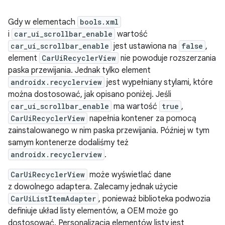
Gdy w elementach
bools.xml
i
car_ui_scrollbar_enable
wartość
car_ui_scrollbar_enable
jest ustawiona na
false
,
element
CarUiRecyclerView
nie powoduje rozszerzania
paska przewijania. Jednak tylko element
androidx.recyclerview
jest wypełniany stylami, które
można dostosować, jak opisano poniżej. Jeśli
car_ui_scrollbar_enable
ma wartość
true
,
CarUiRecyclerView
napełnia kontener za pomocą
zainstalowanego w nim paska przewijania. Później w tym
samym kontenerze dodaliśmy też
androidx.recyclerview
.
CarUiRecyclerView
może wyświetlać dane
z dowolnego adaptera. Zalecamy jednak użycie
CarUiListItemAdapter
, ponieważ biblioteka podwozia
definiuje układ listy elementów, a OEM może go
dostosować. Personalizacja elementów listy jest