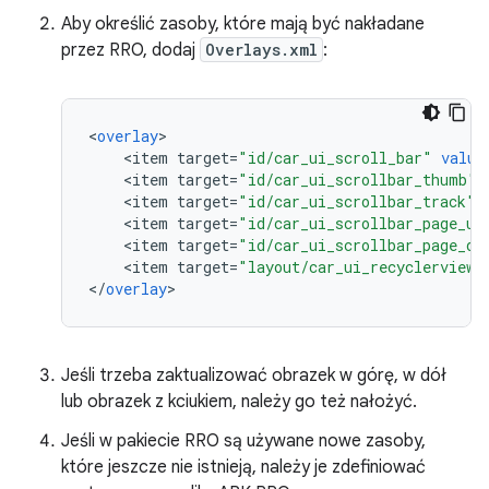
Aby określić zasoby, które mają być nakładane
przez RRO, dodaj
Overlays.xml
:
<
overlay
<
item
target
=
"id/car_ui_scroll_bar"
value
<
item
target
=
"id/car_ui_scrollbar_thumb"
<
item
target
=
"id/car_ui_scrollbar_track"
<
item
target
=
"id/car_ui_scrollbar_page_up
<
item
target
=
"id/car_ui_scrollbar_page_do
<
item
target
=
"layout/car_ui_recyclerview_
<
/
overlay
>
Jeśli trzeba zaktualizować obrazek w górę, w dół
lub obrazek z kciukiem, należy go też nałożyć.
Jeśli w pakiecie RRO są używane nowe zasoby,
które jeszcze nie istnieją, należy je zdefiniować