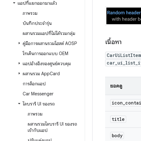
แอปที่แยกออกมาแล้ว
ภาพรวม
บันทึกประจำรุ่น
ผสานรวมแอปที่ไม่ได้รวมกลุ่ม
เนื้อหา
คู่มือการผสานรวมโฮสต์ AOSP
โทเค็นการออกแบบ OEM
CarUiListIte
car_ui_list_i
แอปอ้างอิงของศูนย์ควบคุม
ผสานรวม App
Card
การล็อกแอป
ยอดดู
Car Messenger
icon
_
conta
ไลบรารี UI ของรถ
ภาพรวม
title
ผสานรวมไลบรารี UI ของรถ
เข้ากับแอป
body
ปรับแต่งแอป