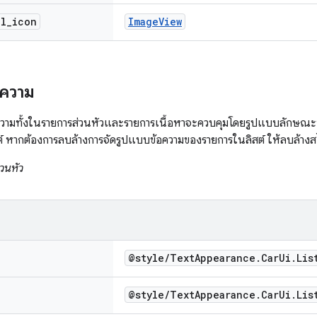
al
_
icon
Image
View
อความ
วามทั้งในรายการส่วนหัวและรายการเนื้อหาจะควบคุมโดยรูปแบบลักษณะที
 หากต้องการลบล้างการจัดรูปแบบข้อความของรายการในลิสต์ ให้ลบล้างสไตล์
่วนหัว
@style
/
Text
Appearance
.
Car
Ui
.
Lis
@style
/
Text
Appearance
.
Car
Ui
.
Lis