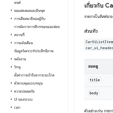
ยนต์
เกี่ยวกับ C
จอแสดงผลและอินพุต
รายการในลิสต์อาจ
การเสียสมาธิของผู้ขับ
การจัดการการสึกหรอของแฟลช
ส่วนหัว
สถานที่
CarUiListIte
การแจ้งเตือน
car_ui_heade
ข้อมูลวิเคราะห์ประสิทธิภาพ
พลังงาน
ยอดดู
วิทยุ
ตั้งค่าการเข้าถึงจากระยะไกล
title
ตัวควบคุมแบบหมุน
ความปลอดภัย
body
UI ของระบบ
เวลา
ตัวอย่างเช่น รายก