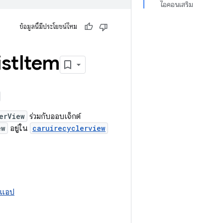
ไอคอนเสริม
ข้อมูลนี้มีประโยชน์ไหม
ist
Item
erView
ร่วมกับออบเจ็กต์
ew
อยู่ใน
caruirecyclerview
งแอป