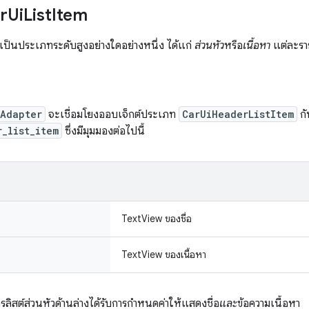
ar
Ui
List
Item
เป็นประเภทระดับสูงอย่างใดอย่างหนึ่ง ได้แก่
ส่วนหัว
หรือ
เนื้อหา
แต่ละราย
mAdapter
จะเชื่อมโยงออบเจ็กต์ประเภท
CarUiHeaderListItem
กั
r_list_item
ซึ่งมีมุมมองต่อไปนี้
TextView ของชื่อ
TextView ของเนื้อหา
ารลิสต์ส่วนหัวด้านล่างได้รับการกําหนดค่าให้แสดงชื่อ
และ
ข้อความเนื้อหา