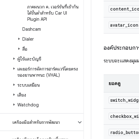
ภาคผนวก ค
.
เวอร์ชันที่เข้ากัน
content
_
ic
ได้ขั้นต่ำสำหรับ Car UI
Plugin API
avatar
_
icon
Dashcam
Dialer
องค์ประกอบการ
สื่อ
ผู้ใช้และบัญชี
ระบบจะแสดงมุมมอ
เลเยอร์การจัดการฮาร์ดแวร์โดยตรง
ของยานพาหนะ (VHAL)
ยอดดู
ระบบเสมือน
เสียง
switch
_
widg
Watchdog
checkbox
_
w
เครื่องมือสำหรับการพัฒนา
radio
_
butto