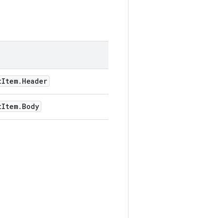
t
Item
.
Header
t
Item
.
Body