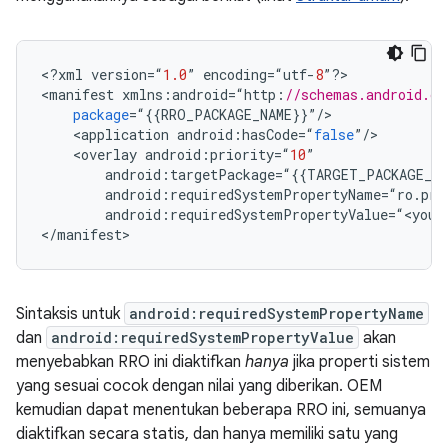
<
?
xml
version
=
“
1.0
”
encoding
=
“
utf
-
8
”
?
>

<
manifest
xmlns
:
android
=
“
http
:
//schemas.android.co
package
=
“
{{
RRO_PACKAGE_NAME
}}
”
/
<
application
android
:
hasCode
=
“
false
”
/
<
overlay
android
:
priority
=
“
10
”
android
:
targetPackage
=
“
{{
TARGET_PACKAGE_NA
android
:
requiredSystemPropertyName
=
“
ro
.
pro
android
:
requiredSystemPropertyValue
=
“
<
your
<
/
manifest
>
Sintaksis untuk
android:requiredSystemPropertyName
dan
android:requiredSystemPropertyValue
akan
menyebabkan RRO ini diaktifkan
hanya
jika properti sistem
yang sesuai cocok dengan nilai yang diberikan. OEM
kemudian dapat menentukan beberapa RRO ini, semuanya
diaktifkan secara statis, dan hanya memiliki satu yang