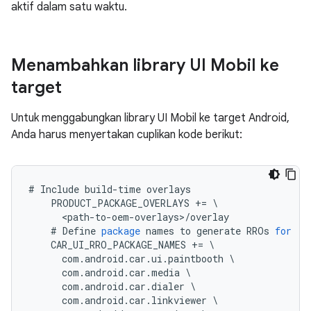
aktif dalam satu waktu.
Menambahkan library UI Mobil ke
target
Untuk menggabungkan library UI Mobil ke target Android,
Anda harus menyertakan cuplikan kode berikut:
#
Include
build
-
time
overlays
PRODUCT_PACKAGE_OVERLAYS
+=
<
path
-
to
-
oem
-
overlays
>
/
overlay
#
Define
package
names
to
generate
RROs
for
CAR_UI_RRO_PACKAGE_NAMES
+=
com
.
android
.
car
.
ui
.
paintbooth
com
.
android
.
car
.
media
com
.
android
.
car
.
dialer
com
.
android
.
car
.
linkviewer