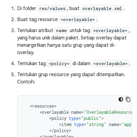
Di folder
res/values
, buat
overlayable.xml
.
Buat tag resource
<overlayable>
.
Tentukan atribut
name
untuk tag
<overlayable>
,
yang harus unik dalam paket. Setiap overlay dapat
menargetkan
hanya
satu grup yang dapat di-
overlay.
Tentukan tag
<policy>
di dalam
<overlayable>
.
Tentukan grup resource yang dapat ditempatkan.
Contoh:
<
resources
<
overlayable
name
=
"OverlayableResources
<
policy
type
=
"public"
<
item
type
=
"string"
name
=
"app_t
<
/
policy
<
/
overlayable