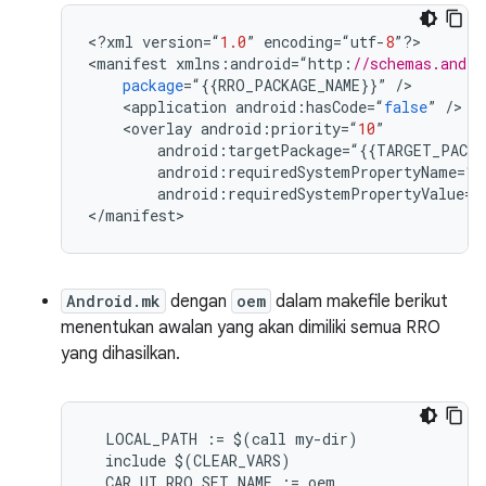
<
?
xml
version
=
“
1.0
”
encoding
=
“
utf
-
8
”
?
>

<
manifest
xmlns
:
android
=
“
http
:
//schemas.andro
package
=
“
{{
RRO_PACKAGE_NAME
}}
”
/
<
application
android
:
hasCode
=
“
false
”
/
<
overlay
android
:
priority
=
“
10
”
android
:
targetPackage
=
“
{{
TARGET_PACKA
android
:
requiredSystemPropertyName
=
“
r
android
:
requiredSystemPropertyValue
=
“
<
/
manifest
>
Android.mk
dengan
oem
dalam makefile berikut
menentukan awalan yang akan dimiliki semua RRO
yang dihasilkan.
LOCAL_PATH
:=
$
(
call
my
-
dir
)
include
$
(
CLEAR_VARS
)
CAR_UI_RRO_SET_NAME
:=
oem