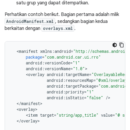
satu grup yang dapat ditempatkan.
Perhatikan contoh berikut. Bagian pertama adalah milik
AndroidManifest.xml
, sedangkan bagian kedua
berkaitan dengan
overlays.xml
.
<
manifest
xmlns
:
android
=
"http://schemas.android.
package
=
"com.android.car.ui.rro"
android
:
versionCode
=
"1"
android
:
versionName
=
"1.0"
>
<
overlay
android
:
targetName
=
"OverlayableReso
android
:
resourcesMap
=
"@xml/overlays
android
:
targetPackage
=
"com.android.
android
:
priority
=
"1"
android
:
isStatic
=
"false"
/
<
/
manifest
<
overlay
<
item
target
=
"string/app_title"
value
=
"@ str
<
/
overlay