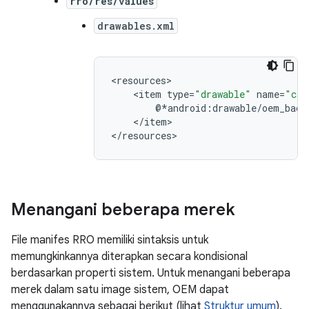
rro/res/values
drawables.xml
<
resources
>

<
item
type
=
"drawable"
name
=
"car
@
*
android
:
drawable
/
oem_back
<
/
item
>

<
/
resources
>
Menangani beberapa merek
File manifes RRO memiliki sintaksis untuk
memungkinkannya diterapkan secara kondisional
berdasarkan properti sistem. Untuk menangani beberapa
merek dalam satu image sistem, OEM dapat
menggunakannya sebagai berikut (lihat
Struktur umum
).