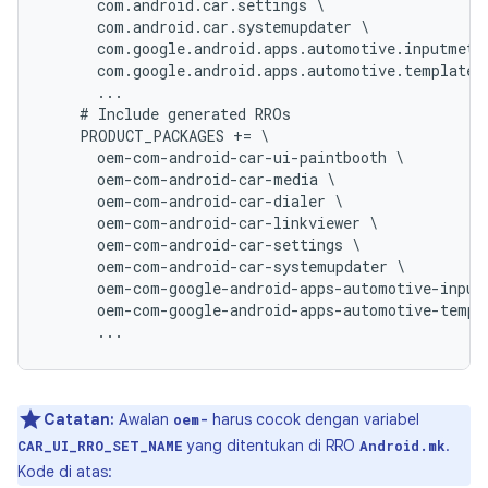
com
.
android
.
car
.
settings
com
.
android
.
car
.
systemupdater
com
.
google
.
android
.
apps
.
automotive
.
inputmeth
com
.
google
.
android
.
apps
.
automotive
.
templates
...
#
Include
generated
RROs
PRODUCT_PACKAGES
+=
oem
-
com
-
android
-
car
-
ui
-
paintbooth
oem
-
com
-
android
-
car
-
media
oem
-
com
-
android
-
car
-
dialer
oem
-
com
-
android
-
car
-
linkviewer
oem
-
com
-
android
-
car
-
settings
oem
-
com
-
android
-
car
-
systemupdater
oem
-
com
-
google
-
android
-
apps
-
automotive
-
input
oem
-
com
-
google
-
android
-
apps
-
automotive
-
templ
...
Catatan:
Awalan
harus cocok dengan variabel
oem-
yang ditentukan di RRO
.
CAR_UI_RRO_SET_NAME
Android.mk
Kode di atas: