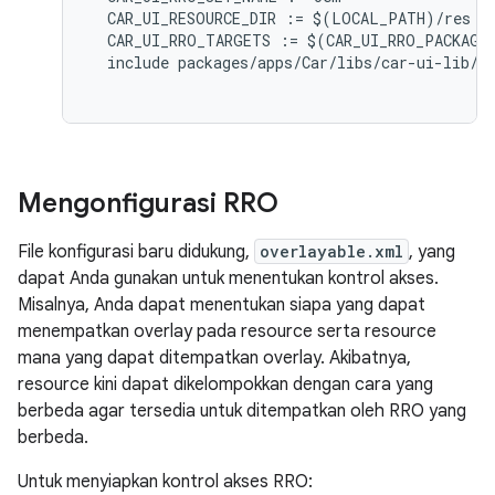
CAR_UI_RESOURCE_DIR
:=
$
(
LOCAL_PATH
)
/
res
CAR_UI_RRO_TARGETS
:=
$
(
CAR_UI_RRO_PACKAGE
include
packages
/
apps
/
Car
/
libs
/
car
-
ui
-
lib
/
g
Mengonfigurasi RRO
File konfigurasi baru didukung,
overlayable.xml
, yang
dapat Anda gunakan untuk menentukan kontrol akses.
Misalnya, Anda dapat menentukan siapa yang dapat
menempatkan overlay pada resource serta resource
mana yang dapat ditempatkan overlay. Akibatnya,
resource kini dapat dikelompokkan dengan cara yang
berbeda agar tersedia untuk ditempatkan oleh RRO yang
berbeda.
Untuk menyiapkan kontrol akses RRO: