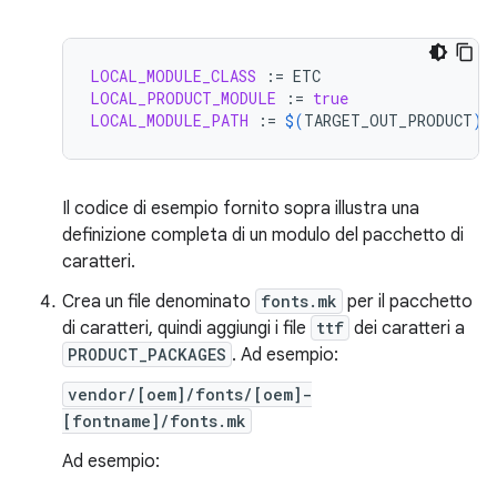
LOCAL_MODULE_CLASS
:=
LOCAL_PRODUCT_MODULE
:=
true
LOCAL_MODULE_PATH
:=
$(
TARGET_OUT_PRODUCT
)
/
Il codice di esempio fornito sopra illustra una
definizione completa di un modulo del pacchetto di
caratteri.
Crea un file denominato
fonts.mk
per il pacchetto
di caratteri, quindi aggiungi i file
ttf
dei caratteri a
PRODUCT_PACKAGES
. Ad esempio:
vendor/[oem]/fonts/[oem]-
[fontname]/fonts.mk
Ad esempio: