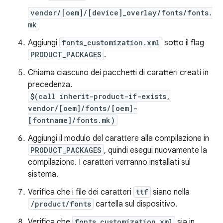
vendor/[oem]/[device]_overlay/fonts/fonts.
mk
Aggiungi
fonts_customization.xml
sotto il flag
PRODUCT_PACKAGES
.
Chiama ciascuno dei pacchetti di caratteri creati in
precedenza.
$(call inherit-product-if-exists,
vendor/[oem]/fonts/[oem]-
[fontname]/fonts.mk)
Aggiungi il modulo del carattere alla compilazione in
PRODUCT_PACKAGES
, quindi esegui nuovamente la
compilazione. I caratteri verranno installati sul
sistema.
Verifica che i file dei caratteri
ttf
siano nella
/product/fonts
cartella sul dispositivo.
Verifica che
fonts_customization.xml
sia in