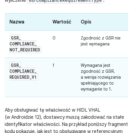
wyliczenie
GsrComplianceRequirementType
:
Nazwa
Wartość
Opis
GSR
_
0
Zgodność z GSR nie
COMPLIANCE
_
jest wymagana
NOT
_
REQUIRED
GSR
_
1
Wymagana jest
COMPLIANCE
_
zgodność z GSR,
REQUIRED
_
V1
a wersja rozwiązania
spełniającego to
wymaganie to 1.
Aby obsługiwać tę właściwość w HIDL VHAL
(w Androidzie 12), dostawcy muszą zakodować na stałe
identyfikator właściwości. Na przykład poniższy fragment
kodu pokazuje, jak jest to obsługiwane w referencyjnym