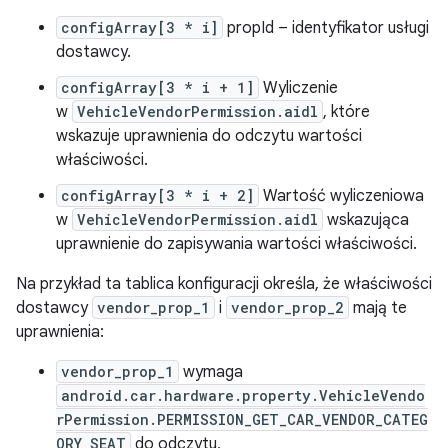
configArray[3 * i]
propId – identyfikator usługi
dostawcy.
configArray[3 * i + 1]
Wyliczenie
w
VehicleVendorPermission.aidl
, które
wskazuje uprawnienia do odczytu wartości
właściwości.
configArray[3 * i + 2]
Wartość wyliczeniowa
w
VehicleVendorPermission.aidl
wskazująca
uprawnienie do zapisywania wartości właściwości.
Na przykład ta tablica konfiguracji określa, że właściwości
dostawcy
vendor_prop_1
i
vendor_prop_2
mają te
uprawnienia:
vendor_prop_1
wymaga
android.car.hardware.property.VehicleVendo
rPermission.PERMISSION_GET_CAR_VENDOR_CATEG
ORY_SEAT
do odczytu,