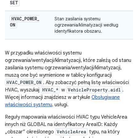
SET
HVAC
_
POWER
_
Stan zasilania systemu
ON
ogrzewania/klimatyzacji według
identyfikatora obszaru.
W przypadku właściwości systemu
ogrzewania/wentylacji/klimatyzacji, które zależą od stanu
zasilania systemu ogrzewania/wentylacji/klimatyzacji,
muszą one być wymienione w tablicy konfiguracji
HVAC_POWER_ON
. Aby zobaczyć pełną listę właściwości
HVAC, wyszukaj
HVAC_*
w
VehicleProperty.aidl
.
Więcej informacji znajdziesz w artykule
Obsługiwane
właściwości systemu
. usługi.
Reguły mapowania właściwości HVAC typu VehicleArea
innych niż GLOBAL na identyfikatory AreaID: Każdy
„obszar” określonego
VehicleArea
typu, na który