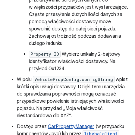
przekazywanie surowych danych, co
w większości przypadków jest wystarczające.
Częste przesyłanie dużych ilości danych za
pomocą właściwości dostawcy może
spowolnić dostęp do całej sieci pojazdu.
Zachowaj ostrożność podczas dodawania
dużego ładunku.
Property ID
Wybierz unikalny 2-bajtowy
identyfikator właściwości dostawcy. Na
przykład 0x1234.
W polu
VehiclePropConfig.configString
wpisz
krótki opis usługi dostawcy. Dzięki temu narzędzia
do sprawdzania poprawności mogą oznaczać
przypadkowe powielenie istniejących właściwości
pojazdu. Na przykład „Moja właściwość
niestandardowa dla XYZ”.
Dostęp przez
CarPropertyManager
(w przypadku
komponentów Java) lub przez
libvhalclient