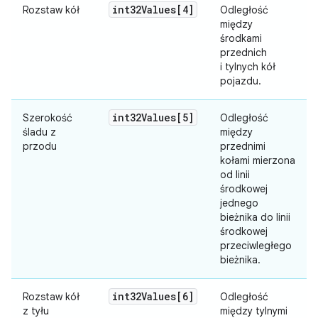
int32Values[4]
Rozstaw kół
Odległość
między
środkami
przednich
i tylnych kół
pojazdu.
int32Values[5]
Szerokość
Odległość
śladu z
między
przodu
przednimi
kołami mierzona
od linii
środkowej
jednego
bieżnika do linii
środkowej
przeciwległego
bieżnika.
int32Values[6]
Rozstaw kół
Odległość
z tyłu
między tylnymi