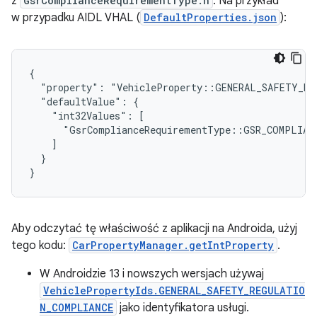
z
GsrComplianceRequirementType.h
. Na przykład
w przypadku AIDL VHAL (
DefaultProperties.json
):
{

  "property": "VehicleProperty::GENERAL_SAFETY_RE
  "defaultValue": {

    "int32Values": [

      "GsrComplianceRequirementType::GSR_COMPLIANC
    ]

  }

}
Aby odczytać tę właściwość z aplikacji na Androida, użyj
tego kodu:
CarPropertyManager.getIntProperty
.
W Androidzie 13 i nowszych wersjach używaj
VehiclePropertyIds.GENERAL_SAFETY_REGULATIO
N_COMPLIANCE
jako identyfikatora usługi.