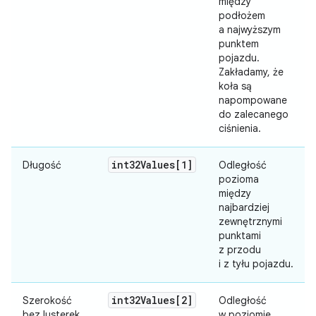
między
podłożem
a najwyższym
punktem
pojazdu.
Zakładamy, że
koła są
napompowane
do zalecanego
ciśnienia.
int32Values[1]
Długość
Odległość
pozioma
między
najbardziej
zewnętrznymi
punktami
z przodu
i z tyłu pojazdu.
int32Values[2]
Szerokość
Odległość
bez lusterek
w poziomie