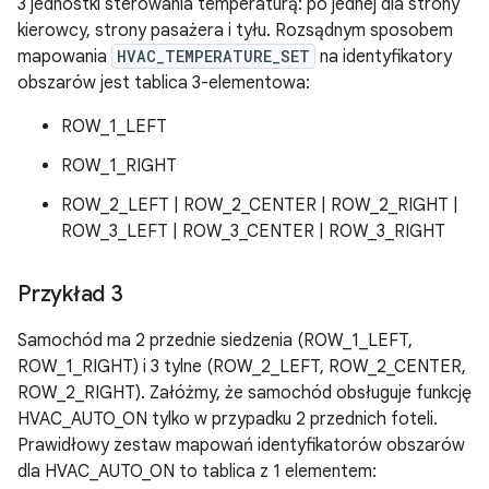
3 jednostki sterowania temperaturą: po jednej dla strony
kierowcy, strony pasażera i tyłu. Rozsądnym sposobem
mapowania
HVAC_TEMPERATURE_SET
na identyfikatory
obszarów jest tablica 3-elementowa:
ROW_1_LEFT
ROW_1_RIGHT
ROW_2_LEFT | ROW_2_CENTER | ROW_2_RIGHT |
ROW_3_LEFT | ROW_3_CENTER | ROW_3_RIGHT
Przykład 3
Samochód ma 2 przednie siedzenia (ROW_1_LEFT,
ROW_1_RIGHT) i 3 tylne (ROW_2_LEFT, ROW_2_CENTER,
ROW_2_RIGHT). Załóżmy, że samochód obsługuje funkcję
HVAC_AUTO_ON tylko w przypadku 2 przednich foteli.
Prawidłowy zestaw mapowań identyfikatorów obszarów
dla HVAC_AUTO_ON to tablica z 1 elementem: