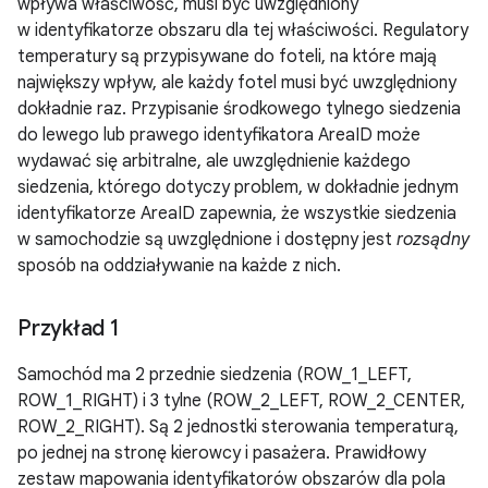
wpływa właściwość, musi być uwzględniony
w identyfikatorze obszaru dla tej właściwości. Regulatory
temperatury są przypisywane do foteli, na które mają
największy wpływ, ale każdy fotel musi być uwzględniony
dokładnie raz. Przypisanie środkowego tylnego siedzenia
do lewego lub prawego identyfikatora AreaID może
wydawać się arbitralne, ale uwzględnienie każdego
siedzenia, którego dotyczy problem, w dokładnie jednym
identyfikatorze AreaID zapewnia, że wszystkie siedzenia
w samochodzie są uwzględnione i dostępny jest
rozsądny
sposób na oddziaływanie na każde z nich.
Przykład 1
Samochód ma 2 przednie siedzenia (ROW_1_LEFT,
ROW_1_RIGHT) i 3 tylne (ROW_2_LEFT, ROW_2_CENTER,
ROW_2_RIGHT). Są 2 jednostki sterowania temperaturą,
po jednej na stronę kierowcy i pasażera. Prawidłowy
zestaw mapowania identyfikatorów obszarów dla pola