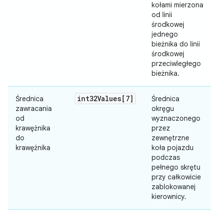
kołami mierzona
od linii
środkowej
jednego
bieżnika do linii
środkowej
przeciwległego
bieżnika.
int32Values[7]
Średnica
Średnica
zawracania
okręgu
od
wyznaczonego
krawężnika
przez
do
zewnętrzne
krawężnika
koła pojazdu
podczas
pełnego skrętu
przy całkowicie
zablokowanej
kierownicy.