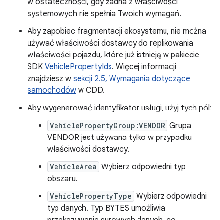
w ostateczności, gdy żadna z właściwości
systemowych nie spełnia Twoich wymagań.
Aby zapobiec fragmentacji ekosystemu, nie można
używać właściwości dostawcy do replikowania
właściwości pojazdu, które już istnieją w pakiecie
SDK
VehiclePropertyIds
. Więcej informacji
znajdziesz w
sekcji 2.5, Wymagania dotyczące
samochodów
w CDD.
Aby wygenerować identyfikator usługi, użyj tych pól:
VehiclePropertyGroup:VENDOR
Grupa
VENDOR jest używana tylko w przypadku
właściwości dostawcy.
VehicleArea
Wybierz odpowiedni typ
obszaru.
VehiclePropertyType
Wybierz odpowiedni
typ danych. Typ BYTES umożliwia