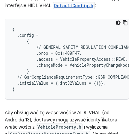
interfejsie HIDL VHAL
DefaultConfig.h
:
{

  .config =

      {

          // GENERAL_SAFETY_REGULATION_COMPLIANCE_
          .prop = 0x11400F47,

          .access = VehiclePropertyAccess::READ,

          .changeMode = VehiclePropertyChangeMode::
      },

  // GsrComplianceRequirementType::GSR_COMPLIANCE_
  .initialValue = {.int32Values = {1}},

}
Aby obsługiwać tę właściwość w AIDL VHAL (od
Androida 13), dostawcy mogą używać identyfikatora
właściwości z
VehicleProperty.h
i wyliczenia