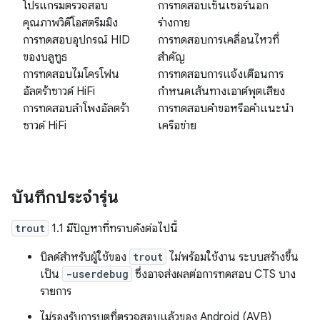
โปรแกรมตรวจสอบ
การทดสอบเซ็นเซอร์นอก
คุณภาพวิดีโอสตรีมมิง
ร่างกาย
การทดสอบอุปกรณ์ HID
การทดสอบการเคลื่อนไหวที่
ของบลูทูธ
สำคัญ
การทดสอบไมโครโฟน
การทดสอบการแจ้งเตือนการ
อัลตร้าซาวด์ HiFi
กำหนดเส้นทางเอาต์พุตเสียง
การทดสอบลำโพงอัลตร้า
การทดสอบคําขอหรือคําแนะนํา
ซาวด์ HiFi
เครือข่าย
บันทึกประจำรุ่น
trout
1.1 มีปัญหาที่ทราบดังต่อไปนี้
บิลด์สำหรับผู้ใช้ของ
trout
ไม่พร้อมใช้งาน ระบบสร้างขึ้น
เป็น
-userdebug
ซึ่งอาจส่งผลต่อการทดสอบ CTS บาง
รายการ
ไม่รองรับการบูตที่ตรวจสอบแล้วของ Android (AVB)