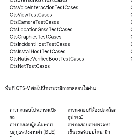
CtsStatsdHostTestCases
Ct
CtsVoiceInteractionTestCases
Ct
CtsViewTestCases
Ct
CtsCameraTestCases
Ct
CtsLocationGnssTestCases
Ct
CtsGraphicsTestCases
Ct
CtsIncidentHostTestCases
Ct
CtsInstallHostTestCases
Ct
CtsNativeVerifiedBootTestCases
Ct
CtsNetTestCases
พื้นที่ CTS-V ต่อไปนี้ทราบว่ามีการทดสอบไม่ผ่าน
การทดสอบโปรแกรมเปิด
การทดสอบที่ต้องปลดล็อก
รถ
อุปกรณ์
การทดสอบผู้ลงโฆษณา
การทดสอบการตรวจหา
บลูทูธพลังงานต่ำ (BLE)
เซ็นเซอร์แบบไดนามิก