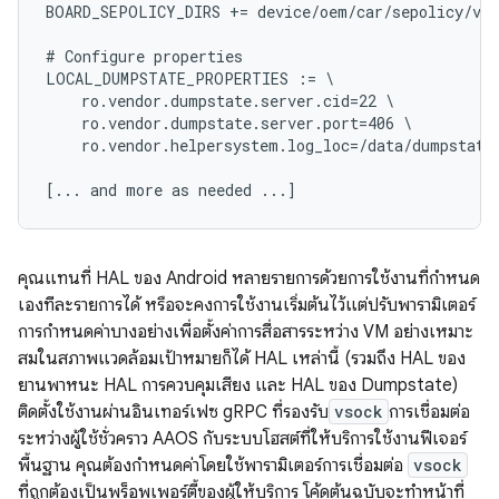
BOARD_SEPOLICY_DIRS += device/oem/car/sepolicy/ven
# Configure properties

LOCAL_DUMPSTATE_PROPERTIES := \

    ro.vendor.dumpstate.server.cid=22 \

    ro.vendor.dumpstate.server.port=406 \

    ro.vendor.helpersystem.log_loc=/data/dumpstate

คุณแทนที่ HAL ของ Android หลายรายการด้วยการใช้งานที่กําหนด
เองทีละรายการได้ หรือจะคงการใช้งานเริ่มต้นไว้แต่ปรับพารามิเตอร์
การกําหนดค่าบางอย่างเพื่อตั้งค่าการสื่อสารระหว่าง VM อย่างเหมาะ
สมในสภาพแวดล้อมเป้าหมายก็ได้ HAL เหล่านี้ (รวมถึง HAL ของ
ยานพาหนะ HAL การควบคุมเสียง และ HAL ของ Dumpstate)
ติดตั้งใช้งานผ่านอินเทอร์เฟซ gRPC ที่รองรับ
vsock
การเชื่อมต่อ
ระหว่างผู้ใช้ชั่วคราว AAOS กับระบบโฮสต์ที่ให้บริการใช้งานฟีเจอร์
พื้นฐาน คุณต้องกําหนดค่าโดยใช้พารามิเตอร์การเชื่อมต่อ
vsock
ที่ถูกต้องเป็นพร็อพเพอร์ตี้ของผู้ให้บริการ โค้ดต้นฉบับจะทำหน้าที่