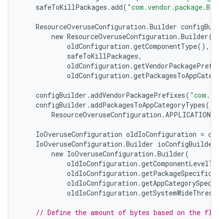
safeToKillPackages
.
add
(
"com.vendor.package.B"
)
ResourceOveruseConfiguration
.
Builder
configBui
new
ResourceOveruseConfiguration
.
Builder
(
oldConfiguration
.
getComponentType
(),
safeToKillPackages
,
oldConfiguration
.
getVendorPackagePrefi
oldConfiguration
.
getPackagesToAppCateg
configBuilder
.
addVendorPackagePrefixes
(
"com.ve
configBuilder
.
addPackagesToAppCategoryTypes
(
"c
ResourceOveruseConfiguration
.
APPLICATION_C
IoOveruseConfiguration
oldIoConfiguration
=
ol
IoOveruseConfiguration
.
Builder
ioConfigBuilder
new
IoOveruseConfiguration
.
Builder
(
oldIoConfiguration
.
getComponentLevelTh
oldIoConfiguration
.
getPackageSpecificT
oldIoConfiguration
.
getAppCategorySpeci
oldIoConfiguration
.
getSystemWideThresh
// Define the amount of bytes based on the fla