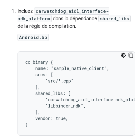
Incluez
carwatchdog_aidl_interface-
ndk_platform
dans la dépendance
shared_libs
de la règle de compilation.
Android.bp
cc_binary {

    name: "sample_native_client",

    srcs: [

        "src/*.cpp"

    ],

    shared_libs: [

        "carwatchdog_aidl_interface-ndk_platfo
        "libbinder_ndk",

    ],

    vendor: true,

}