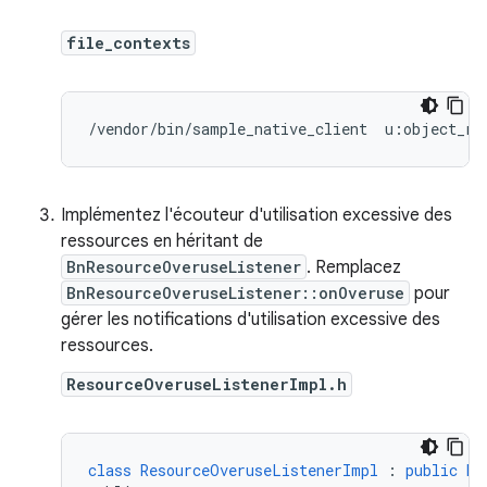
file_contexts
/vendor/bin/sample_native_client  u:object_r:
Implémentez l'écouteur d'utilisation excessive des
ressources en héritant de
BnResourceOveruseListener
. Remplacez
BnResourceOveruseListener::onOveruse
pour
gérer les notifications d'utilisation excessive des
ressources.
ResourceOveruseListenerImpl.h
class
ResourceOveruseListenerImpl
:
public
Bn