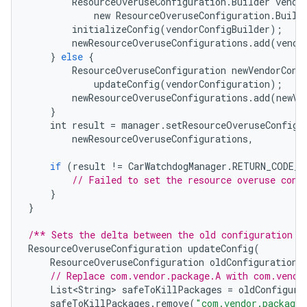
ResourceOveruseConfiguration
.
Builder
vendo
new
ResourceOveruseConfiguration
.
Build
initializeConfig
(
vendorConfigBuilder
);
newResourceOveruseConfigurations
.
add
(
vendo
}
else
{
ResourceOveruseConfiguration
newVendorConf
updateConfig
(
vendorConfiguration
);
newResourceOveruseConfigurations
.
add
(
newVe
}
int
result
=
manager
.
setResourceOveruseConfigu
newResourceOveruseConfigurations
,
if
(
result
!=
CarWatchdogManager
.
RETURN_CODE_S
// Failed to set the resource overuse conf
}
}
/** Sets the delta between the old configuration a
ResourceOveruseConfiguration
updateConfig
(
ResourceOveruseConfiguration
oldConfiguration
)
// Replace com.vendor.package.A with com.vendo
List<String>
safeToKillPackages
=
oldConfigura
safeToKillPackages
.
remove
(
"com.vendor.package.