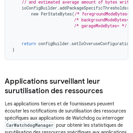
// and estimated average amount of bytes writt
ioConfigBuilder
.
addPackageSpecificThresholds
(
"
new
PerStateBytes
(
/* foregroundModeBytes= 
/* backgroundModeBytes= 
/* garageModeBytes= */
3
return
configBuilder
.
setIoOveruseConfiguration
}
Applications surveillant leur
surutilisation des ressources
Les applications tierces et de fournisseurs peuvent
écouter les notifications de surutilisation des ressources
spécifiques aux applications de Watchdog ou interroger
CarWatchdogManager
pour obtenir les statistiques de
surutilisation des ressources spécifiques aux applications