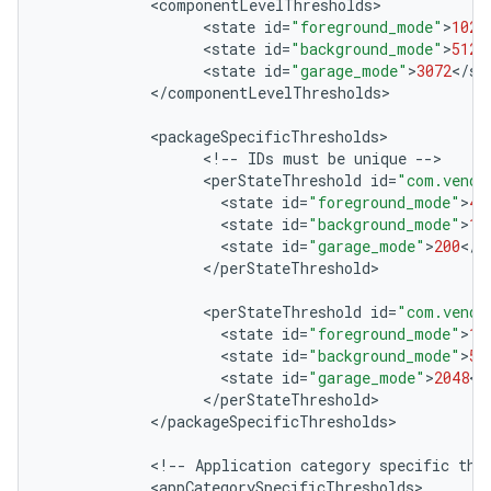
<
componentLevelThresholds
<
state
id
=
"foreground_mode"
>
1024
<
state
id
=
"background_mode"
>
512
<
<
state
id
=
"garage_mode"
>
3072
<
/
st
<
/
componentLevelThresholds
>

<
packageSpecificThresholds
<
!
--
IDs
must
be
unique
--
<
perStateThreshold
id
=
"com.vendo
<
state
id
=
"foreground_mode"
>
40
<
state
id
=
"background_mode"
>
10
<
state
id
=
"garage_mode"
>
200
<
/
s
<
/
perStateThreshold
>

<
perStateThreshold
id
=
"com.vendo
<
state
id
=
"foreground_mode"
>
10
<
state
id
=
"background_mode"
>
50
<
state
id
=
"garage_mode"
>
2048
<
/
<
/
perStateThreshold
<
/
packageSpecificThresholds
>

<
!
--
Application
category
specific
thr
<
appCategorySpecificThresholds