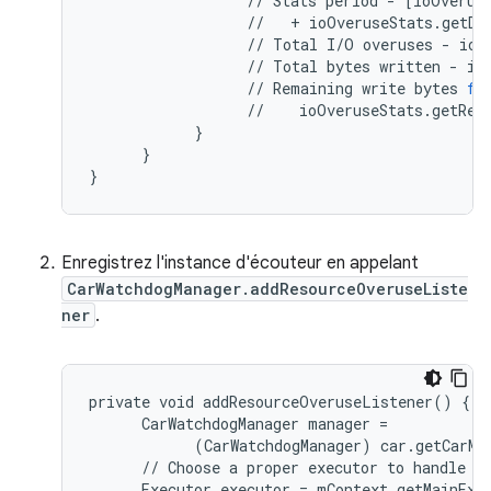
//
Stats
period
-
[
ioOverus
//
+
ioOveruseStats
.
getDu
//
Total
I
/
O
overuses
-
ioO
//
Total
bytes
written
-
io
//
Remaining
write
bytes
fo
//
ioOveruseStats
.
getRem
}
}
}
Enregistrez l'instance d'écouteur en appelant
CarWatchdogManager.addResourceOveruseListe
ner
.
private void addResourceOveruseListener() {

      CarWatchdogManager manager =

            (CarWatchdogManager) car.getCarMa
      // Choose a proper executor to handle re
      Executor executor = mContext.getMainExec