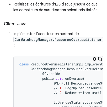
Réduisez les écritures d'E/S disque jusqu'à ce que
les compteurs de surutilisation soient réinitialisés.
Client Java
Implémentez l'écouteur en héritant de
CarWatchdogManager.ResourceOveruseListener
:
class
ResourceOveruseListenerImpl
implements
CarWatchdogManager
.
ResourceOveruseListe
@
Override
public
void
onOveruse
(
@
NonNull
ResourceOveruseSta
//
1.
Log
/
Upload
resource
o
//
2.
Reduce
writes
until
t
IoOveruseStats
ioOveruseSta