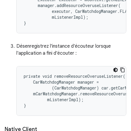
      manager.addResourceOveruseListener(

            executor, CarWatchdogManager.FLAG_
            mListenerImpl);

}
Désenregistrez l'instance d'écouteur lorsque
l'application a fini d'écouter :
private void removeResourceOveruseListener() {
    CarWatchdogManager manager =

            (CarWatchdogManager) car.getCarMa
    mCarWatchdogManager.removeResourceOveruseL
          mListenerImpl);

}
Native Client