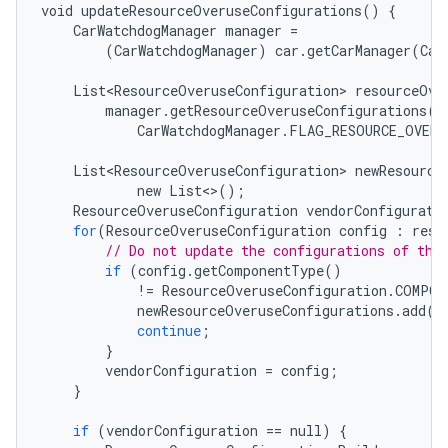
void
updateResourceOveruseConfigurations
()
{
CarWatchdogManager
manager
=
(
CarWatchdogManager
)
car
.
getCarManager
(
Car
List<ResourceOveruseConfiguration>
resourceOve
manager
.
getResourceOveruseConfigurations
(
CarWatchdogManager
.
FLAG_RESOURCE_OVERU
List<ResourceOveruseConfiguration>
newResource
new
List
<>
();
ResourceOveruseConfiguration
vendorConfigurati
for
(
ResourceOveruseConfiguration
config
:
reso
// Do not update the configurations of the
if
(
config
.
getComponentType
()
!=
ResourceOveruseConfiguration
.
COMPON
newResourceOveruseConfigurations
.
add
(
c
continue
;
}
vendorConfiguration
=
config
;
}
if
(
vendorConfiguration
==
null
)
{