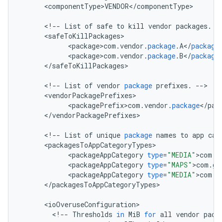
<
componentType>VENDOR
<
/
componentType
>

<
!
--
List
of
safe
to
kill
vendor
packages
.
-
<
safeToKillPackages
<
package>com
.
vendor
.
package
.
A
<
/
package
<
package>com
.
vendor
.
package
.
B
<
/
package
<
/
safeToKillPackages
>

<
!
--
List
of
vendor
package
prefixes
.
--
<
vendorPackagePrefixes
<
packagePrefix>com
.
vendor
.
package
<
/
pac
<
/
vendorPackagePrefixes
>

<
!
--
List
of
unique
package
names
to
app
cat
<
packagesToAppCategoryTypes
<
packageAppCategory
type
=
"MEDIA"
>
com
.
v
<
packageAppCategory
type
=
"MAPS"
>
com
.
go
<
packageAppCategory
type
=
"MEDIA"
>
com
.
t
<
/
packagesToAppCategoryTypes
>

<
ioOveruseConfiguration
<
!
--
Thresholds
in
MiB
for
all
vendor
pack