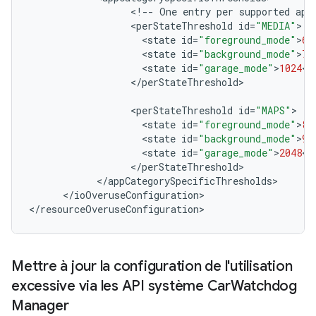
<
!
--
One
entry
per
supported
app
<
perStateThreshold
id
=
"MEDIA"
<
state
id
=
"foreground_mode"
>
60
<
state
id
=
"background_mode"
>
70
<
state
id
=
"garage_mode"
>
1024
<
/
<
/
perStateThreshold
>

<
perStateThreshold
id
=
"MAPS"
<
state
id
=
"foreground_mode"
>
80
<
state
id
=
"background_mode"
>
90
<
state
id
=
"garage_mode"
>
2048
<
/
<
/
perStateThreshold
<
/
appCategorySpecificThresholds
<
/
ioOveruseConfiguration
>

<
/
resourceOveruseConfiguration
>
Mettre à jour la configuration de l'utilisation
excessive via les API système Car
Watchdog
Manager