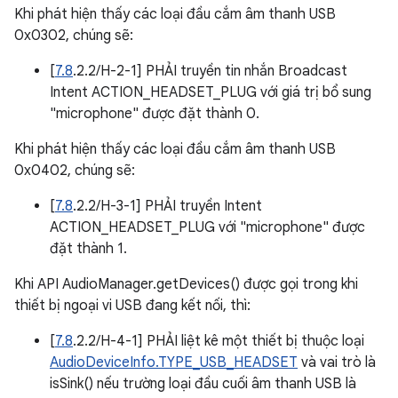
Khi phát hiện thấy các loại đầu cắm âm thanh USB
0x0302, chúng sẽ:
[
7.8
.2.2/H-2-1] PHẢI truyền tin nhắn Broadcast
Intent ACTION_HEADSET_PLUG với giá trị bổ sung
"microphone" được đặt thành 0.
Khi phát hiện thấy các loại đầu cắm âm thanh USB
0x0402, chúng sẽ:
[
7.8
.2.2/H-3-1] PHẢI truyền Intent
ACTION_HEADSET_PLUG với "microphone" được
đặt thành 1.
Khi API AudioManager.getDevices() được gọi trong khi
thiết bị ngoại vi USB đang kết nối, thì:
[
7.8
.2.2/H-4-1] PHẢI liệt kê một thiết bị thuộc loại
AudioDeviceInfo.TYPE_USB_HEADSET
và vai trò là
isSink() nếu trường loại đầu cuối âm thanh USB là