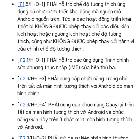
[
7.1
.5/H-0-1] PHẢI hỗ trợ chế độ tương thích ứng
dụng cũ như được triển khai bằng mã nguồn mở
Android nguồn trên. Tức là các hoạt động triển khai
thiết bị KHÔNG ĐƯỢC phép thay đổi các điều kiện
kích hoạt hoặc ngưỡng kích hoạt chế độ tương
thích, cũng như KHÔNG ĐƯỢC phép thay đổi hành vi
của chính chế độ tương thích.
[
7.2
.1/H-0-1] PHẢI hỗ trợ các ứng dụng Trình chỉnh
sửa phương thức nhập (IME) của bên thứ ba.
[
7.2
.3/H-0-3] PHẢI cung cấp chức năng Trang chủ
trên tất cả màn hình tương thích với Android có màn
hình chính.
[
7.2
.3/H-0-4] PHẢI cung cấp chức năng Quay lại trên
tất cả màn hình tương thích với Android và chức
năng Gần đây trên ít nhất một màn hình tương thích
với Android.
[
7.2
.3/H-0-2] PHẢI gửi cả sự kiện nhấn bình thường