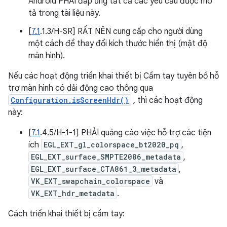
Android PHẢI đáp ứng tất cả các yêu cầu được mô
tả trong tài liệu này.
[
7.1
.1.3/H-SR] RẤT NÊN cung cấp cho người dùng
một cách để thay đổi kích thước hiển thị (mật độ
màn hình).
Nếu các hoạt động triển khai thiết bị Cầm tay tuyên bố hỗ
trợ màn hình có dải động cao thông qua
Configuration.isScreenHdr()
, thì các hoạt động
này:
[
7.1
.4.5/H-1-1] PHẢI quảng cáo việc hỗ trợ các tiện
ích
EGL_EXT_gl_colorspace_bt2020_pq
,
EGL_EXT_surface_SMPTE2086_metadata
,
EGL_EXT_surface_CTA861_3_metadata
,
VK_EXT_swapchain_colorspace
và
VK_EXT_hdr_metadata
.
Cách triển khai thiết bị cầm tay: