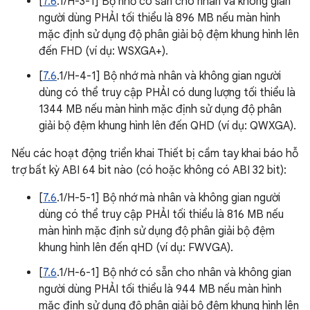
[
7.6
.1/H-3-1] Bộ nhớ có sẵn cho nhân và không gian
người dùng PHẢI tối thiểu là 896 MB nếu màn hình
mặc định sử dụng độ phân giải bộ đệm khung hình lên
đến FHD (ví dụ: WSXGA+).
[
7.6
.1/H-4-1] Bộ nhớ mà nhân và không gian người
dùng có thể truy cập PHẢI có dung lượng tối thiểu là
1344 MB nếu màn hình mặc định sử dụng độ phân
giải bộ đệm khung hình lên đến QHD (ví dụ: QWXGA).
Nếu các hoạt động triển khai Thiết bị cầm tay khai báo hỗ
trợ bất kỳ ABI 64 bit nào (có hoặc không có ABI 32 bit):
[
7.6
.1/H-5-1] Bộ nhớ mà nhân và không gian người
dùng có thể truy cập PHẢI tối thiểu là 816 MB nếu
màn hình mặc định sử dụng độ phân giải bộ đệm
khung hình lên đến qHD (ví dụ: FWVGA).
[
7.6
.1/H-6-1] Bộ nhớ có sẵn cho nhân và không gian
người dùng PHẢI tối thiểu là 944 MB nếu màn hình
mặc định sử dụng độ phân giải bộ đệm khung hình lên