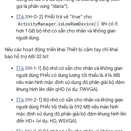
gọi là phân vùng "/data").
[
7.6
.1/H-0-2] PHẢI trả về "true" cho
ActivityManager.isLowRamDevice()
khi có ít
hơn 1 GB bộ nhớ có sẵn cho nhân và không gian
người dùng.
Nếu các hoạt động triển khai Thiết bị cầm tay chỉ khai
báo hỗ trợ ABI 32 bit:
[
7.6
.1/H-1-1] Bộ nhớ có sẵn cho nhân và không gian
người dùng PHẢI có dung lượng tối thiểu là 416 MB
nếu màn hình mặc định sử dụng độ phân giải bộ đệm
khung hình lên đến qHD (ví dụ: FWVGA).
[
7.6
.1/H-2-1] Bộ nhớ có sẵn cho nhân và không gian
người dùng PHẢI tối thiểu là 592 MB nếu màn hình
mặc định sử dụng độ phân giải bộ đệm khung hình lên
đến HD+ (ví dụ: HD, WSVGA).