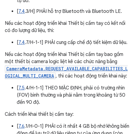
tự do.
[
7.4
.3/H] PHẢI hỗ trợ Bluetooth và Bluetooth LE.
Nếu các hoạt động triển khai Thiết bị cầm tay có kết nối
có đo lượng dữ liệu, thì:
[
7.4
.7/H-1-1] PHẢI cung cấp chế độ tiết kiệm dữ liệu.
Nếu các hoạt động triển khai Thiết bị cầm tay bao gồm
một thiết bị camera logic liệt kê các chức năng bằng
CameraMetadata.REQUEST_AVAILABLE_CAPABILITIES_L
OGICAL_MULTI_CAMERA
, thì các hoạt động triển khai này:
[
7.5
.4/H-1-1] THEO MẶC ĐỊNH, phải có trường nhìn
(FOV) bình thường và phải nằm trong khoảng từ 50
đến 90 độ.
Cách triển khai thiết bị cầm tay:
[
7.6
.1/H-0-1] PHẢI có ít nhất 4 GB bộ nhớ không biến
động để lưu trữ dữ liệu riêng tư của ứng dụng (còn