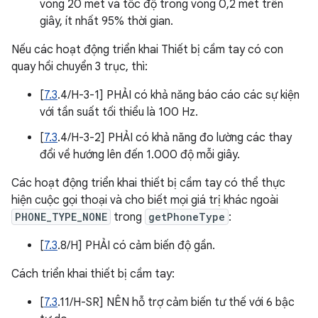
vòng 20 mét và tốc độ trong vòng 0,2 mét trên
giây, ít nhất 95% thời gian.
Nếu các hoạt động triển khai Thiết bị cầm tay có con
quay hồi chuyển 3 trục, thì:
[
7.3
.4/H-3-1] PHẢI có khả năng báo cáo các sự kiện
với tần suất tối thiểu là 100 Hz.
[
7.3
.4/H-3-2] PHẢI có khả năng đo lường các thay
đổi về hướng lên đến 1.000 độ mỗi giây.
Các hoạt động triển khai thiết bị cầm tay có thể thực
hiện cuộc gọi thoại và cho biết mọi giá trị khác ngoài
PHONE_TYPE_NONE
trong
getPhoneType
:
[
7.3
.8/H] PHẢI có cảm biến độ gần.
Cách triển khai thiết bị cầm tay:
[
7.3
.11/H-SR] NÊN hỗ trợ cảm biến tư thế với 6 bậc