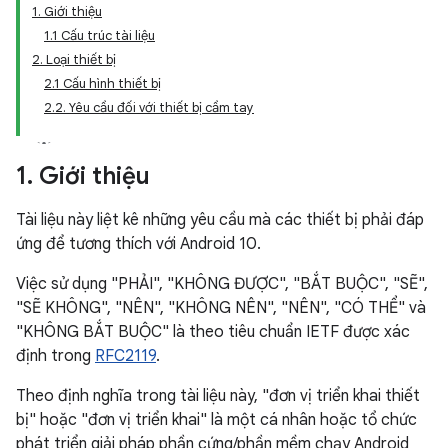
1. Giới thiệu
1.1 Cấu trúc tài liệu
2. Loại thiết bị
2.1 Cấu hình thiết bị
2.2. Yêu cầu đối với thiết bị cầm tay
1
.
Giới thiệu
Tài liệu này liệt kê những yêu cầu mà các thiết bị phải đáp
ứng để tương thích với Android 10.
Việc sử dụng "PHẢI", "KHÔNG ĐƯỢC", "BẮT BUỘC", "SẼ",
"SẼ KHÔNG", "NÊN", "KHÔNG NÊN", "NÊN", "CÓ THỂ" và
"KHÔNG BẮT BUỘC" là theo tiêu chuẩn IETF được xác
định trong
RFC2119
.
Theo định nghĩa trong tài liệu này, "đơn vị triển khai thiết
bị" hoặc "đơn vị triển khai" là một cá nhân hoặc tổ chức
phát triển giải pháp phần cứng/phần mềm chạy Android