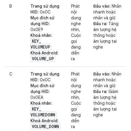
B
Trang sử dụng
Phát
Đầu vào
: Nhấn
HID
: 0x0C
nội
nhanh hoặc
Mục đích sử
dung
nhấn và giữ
dụng HID
:
nghe
Đầu ra
: Tăng
0x0E9
nhìn,
âm lượng hệ
Khoá nhân
:
Cuộc
thống hoặc
KEY
_
gọi
âm lượng tai
VOLUMEUP
đang
nghe
Khoá Android
:
diễn
VOLUME
_
UP
ra
C
Trang sử dụng
Phát
Đầu vào
: Nhấn
HID
: 0x0C
nội
nhanh hoặc
Mục đích sử
dung
nhấn và giữ
dụng HID
:
nghe
Đầu ra
: Giảm
0x0EA
nhìn,
âm lượng hệ
Khoá nhân
:
Cuộc
thống hoặc
KEY
_
gọi
âm lượng tai
VOLUMEDOWN
đang
nghe
Khoá Android
:
diễn
VOLUME
_
DOWN
ra