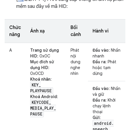
mềm sau đây về mã HID:
Chức
Bối
Ánh xạ
Hành vi
năng
cảnh
A
Trang sử dụng
Phát
Đầu vào
: Nhấn
HID
: 0x0C
nội
nhanh
Mục đích sử
dung
Đầu ra
: Phát
dụng HID
:
nghe
hoặc tạm
0x0CD
nhìn
dừng
Khoá nhân
:
KEY
_
Đầu vào
: Nhấn
PLAYPAUSE
và giữ
Khoá Android
:
Đầu ra
: Khởi
KEYCODE
_
chạy lệnh
MEDIA
_
PLAY
_
thoại
PAUSE
Gửi
:
android
.
speech
.