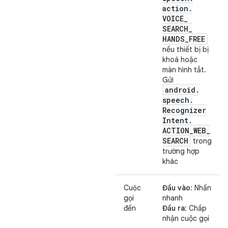
action
.
VOICE
_
SEARCH
_
HANDS
_
FREE
nếu thiết bị bị
khoá hoặc
màn hình tắt.
Gửi
android
.
speech
.
Recognizer
Intent
.
ACTION
_
WEB
_
SEARCH
trong
trường hợp
khác
Cuộc
Đầu vào
: Nhấn
gọi
nhanh
đến
Đầu ra
: Chấp
nhận cuộc gọi