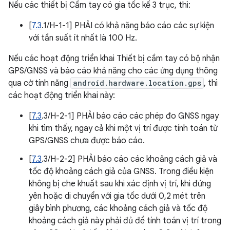
Nếu các thiết bị Cầm tay có gia tốc kế 3 trục, thì:
[
7.3
.1/H-1-1] PHẢI có khả năng báo cáo các sự kiện
với tần suất ít nhất là 100 Hz.
Nếu các hoạt động triển khai Thiết bị cầm tay có bộ nhận
GPS/GNSS và báo cáo khả năng cho các ứng dụng thông
qua cờ tính năng
android.hardware.location.gps
, thì
các hoạt động triển khai này:
[
7.3
.3/H-2-1] PHẢI báo cáo các phép đo GNSS ngay
khi tìm thấy, ngay cả khi một vị trí được tính toán từ
GPS/GNSS chưa được báo cáo.
[
7.3
.3/H-2-2] PHẢI báo cáo các khoảng cách giả và
tốc độ khoảng cách giả của GNSS. Trong điều kiện
không bị che khuất sau khi xác định vị trí, khi đứng
yên hoặc di chuyển với gia tốc dưới 0,2 mét trên
giây bình phương, các khoảng cách giả và tốc độ
khoảng cách giả này phải đủ để tính toán vị trí trong