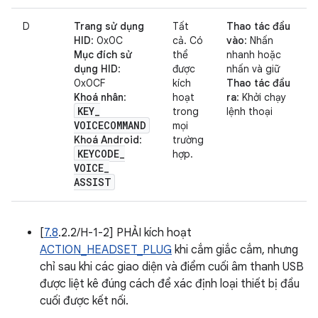
D
Trang sử dụng
Tất
Thao tác đầu
HID
: 0x0C
cả. Có
vào
: Nhấn
Mục đích sử
thể
nhanh hoặc
dụng HID
:
được
nhấn và giữ
0x0CF
kích
Thao tác đầu
Khoá nhân
:
hoạt
ra
: Khởi chạy
KEY
_
trong
lệnh thoại
VOICECOMMAND
mọi
Khoá Android
:
trường
KEYCODE
_
hợp.
VOICE
_
ASSIST
[
7.8
.2.2/H-1-2] PHẢI kích hoạt
ACTION_HEADSET_PLUG
khi cắm giắc cắm, nhưng
chỉ sau khi các giao diện và điểm cuối âm thanh USB
được liệt kê đúng cách để xác định loại thiết bị đầu
cuối được kết nối.