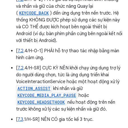
và nhấn và giữ của chức năng Quay lại
(
KEYCODE_BACK
) đến ứng dụng trên nền trước. Hệ
thống KHÔNG ĐƯỢC phép sử dụng các sự kiện này
và CÓ THỂ được kích hoạt bên ngoài thiết bị
Android (ví dụ: bàn phím phần cứng bên ngoài kết nối
với thiết bị Android).
[
7.2
.4/H-0-1] PHẢI hỗ trợ thao tác nhập bằng màn
hình cảm ứng.
[
7.2
.4/H-SR] CỰC KỲ NÊN khởi chạy ứng dụng trợ lý
do người dùng chọn, tức là ứng dụng triển khai
VoiceInteractionService hoặc một hoạt động xử lý
ACTION_ASSIST
khi nhấn và giữ
KEYCODE_MEDIA_PLAY_PAUSE
hoặc
KEYCODE_HEADSETHOOK
nếu hoạt động trên nền
trước không xử lý các sự kiện nhấn và giữ đó.
[
7.3
.1/H-SR] NÊN CÓ gia tốc kế 3 trục.