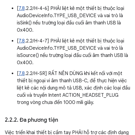
[
7.8
.2.2/H-4-6] PHẢI liệt kê một thiết bị thuộc loại
AudioDeviceInfo.TYPE_USB_DEVICE và vai trò là
isSink() nếu trường loại đầu cuối âm thanh USB là
0x400.
[
7.8
.2.2/H-4-7] PHẢI liệt kê một thiết bị thuộc loại
AudioDeviceInfo.TYPE_USB_DEVICE và vai trò là
isSource() nếu trường loại đầu cuối âm thanh USB là
0x400.
[
7.8
.2.2/H-SR] RẤT NÊN DÙNG khi kết nối với một
thiết bị ngoại vi âm thanh USB-C, để thực hiện việc
liệt kê các nội dung mô tả USB, xác định các loại đầu
cuối và truyền Intent ACTION_HEADSET_PLUG
trong vòng chưa đến 1000 mili giây.
2
.
2
.
2
.
Đa phương tiện
Việc triển khai thiết bị cầm tay PHẢI hỗ trợ các định dạng