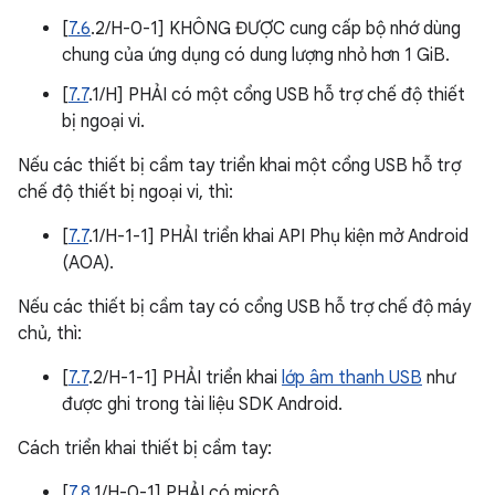
[
7.6
.2/H-0-1] KHÔNG ĐƯỢC cung cấp bộ nhớ dùng
chung của ứng dụng có dung lượng nhỏ hơn 1 GiB.
[
7.7
.1/H] PHẢI có một cổng USB hỗ trợ chế độ thiết
bị ngoại vi.
Nếu các thiết bị cầm tay triển khai một cổng USB hỗ trợ
chế độ thiết bị ngoại vi, thì:
[
7.7
.1/H-1-1] PHẢI triển khai API Phụ kiện mở Android
(AOA).
Nếu các thiết bị cầm tay có cổng USB hỗ trợ chế độ máy
chủ, thì:
[
7.7
.2/H-1-1] PHẢI triển khai
lớp âm thanh USB
như
được ghi trong tài liệu SDK Android.
Cách triển khai thiết bị cầm tay:
[
7.8
.1/H-0-1] PHẢI có micrô.