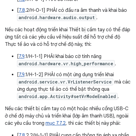
[
7.8
.2/H-0-1] PHẢI có đầu ra âm thanh và khai báo
android.hardware.audio.output
.
Nếu các hoạt động triển khai Thiết bị cầm tay có thể đáp
ứng tất cả các yêu cầu về hiệu suất để hỗ trợ chế độ
Thực tế ảo và có hỗ trợ chế độ này, thì:
[
7.9
.1/H-1-1] PHẢI khai báo cờ tính năng
android.hardware.vr.high_performance
.
[
7.9
.1/H-1-2] PHẢI có một ứng dụng triển khai
android.service.vr.VrListenerService
mà các
ứng dụng thực tế ảo có thể bật thông qua
android.app.Activity#setVrModeEnabled
.
Nếu các thiết bị cầm tay có một hoặc nhiều cổng USB-C
ở chế độ máy chủ và triển khai (lớp âm thanh USB), ngoài
các yêu cầu trong
mục 7.7.2
, thì các thiết bị này phải:
[
7.8
.2.2/H-1-1] PHẢI cung cấp thông tin ánh xạ phần