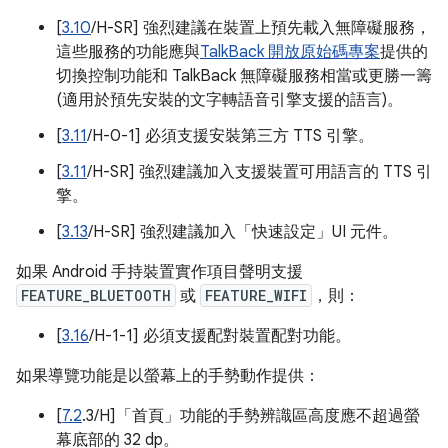
[
3.10
/H-SR] 強烈建議在裝置上預先載入無障礙服務，
這些服務的功能應與
TalkBack 開放原始碼專案
提供的
切換控制功能和 TalkBack 無障礙服務相當或更勝一籌
(適用於預先安裝的文字轉語音引擎支援的語言)。
[
3.11
/H-0-1] 必須支援安裝第三方 TTS 引擎。
[
3.11
/H-SR] 強烈建議加入支援裝置可用語言的 TTS 引
擎。
[
3.13
/H-SR] 強烈建議加入「快速設定」UI 元件。
如果 Android 手持裝置實作項目聲明支援
FEATURE_BLUETOOTH
或
FEATURE_WIFI
，則：
[
3.16
/H-1-1] 必須支援配對裝置配對功能。
如果導覽功能是以螢幕上的手勢動作提供：
[
7.2
.3/H]「首頁」功能的手勢辨識區高度應不超過螢
幕底部的 32 dp。