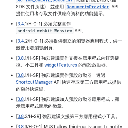
意圖 的應用程式 (如
SDK 文件所述)，並使用
DocumentsProvider
API
提供使用者存取文件供應商資料的功能提示。
[
3.4
.1/H-0-1] 必須完整實作
android.webkit.Webview
API。
[
3.4
.2/H-0-1] 必須提供獨立的瀏覽器應用程式，供一
般使用者瀏覽網頁。
[
3.8
.1/H-SR] 強烈建議實作支援在應用程式內釘選捷
徑、小工具和
widgetFeatures
的預設啟動器。
[
3.8
.1/H-SR] 強烈建議實作預設啟動器，透過
ShortcutManager
API 快速存取第三方應用程式提供
的額外快速鍵。
[
3.8
.1/H-SR] 強烈建議加入預設啟動器應用程式，顯
示應用程式圖示的徽章。
[
3.8
.2/H-SR] 強烈建議支援第三方應用程式小工具。
[
3.8
.3/H-0-1] MUST allow third-party apps to notify