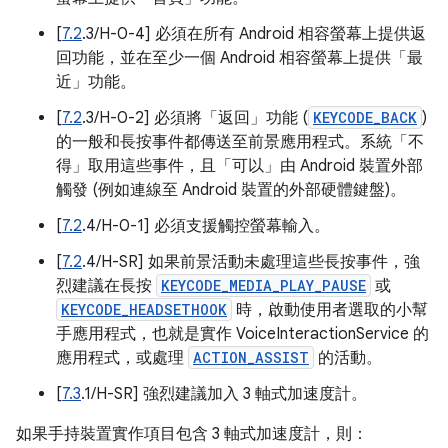
[
7.2
.3/H-0-4] 必須在所有 Android 相容螢幕上提供返
回功能，並在至少一個 Android 相容螢幕上提供「最
近」功能。
[
7.2
.3/H-0-2] 必須將「返回」功能 (
KEYCODE_BACK
)
的一般和長按事件都傳送至前景應用程式。系統「不
得」取用這些事件，且「可以」由 Android 裝置外部
觸發 (例如連線至 Android 裝置的外部硬體鍵盤)。
[
7.2
.4/H-0-1] 必須支援觸控螢幕輸入。
[
7.2
.4/H-SR] 如果前景活動未處理這些長按事件，強
烈建議在長按
KEYCODE_MEDIA_PLAY_PAUSE
或
KEYCODE_HEADSETHOOK
時，啟動使用者選取的小幫
手應用程式，也就是實作 VoiceInteractionService 的
應用程式，或處理
ACTION_ASSIST
的活動。
[
7.3
.1/H-SR] 強烈建議加入 3 軸式加速度計。
如果手持裝置實作項目包含 3 軸式加速度計，則：