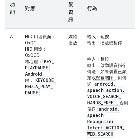
功
景
對應
行為
能
資
訊
A
HID 用途頁面
：
媒體
輸入
：短按
0x0C
播放
輸出
：播放或暫停
HID 用途
：
0x0CD
輸入
：長按
KEY
_
核心鍵
：
輸出
：啟動語音指令
PLAYPAUSE
傳送
：如果裝置已鎖
Android
定或螢幕關閉，則傳
KEYCODE
_
鍵
：
android
.
送
MEDIA
_
PLAY
_
speech
.
action
.
PAUSE
VOICE
_
SEARCH
_
HANDS
_
FREE
，否則
android
.
傳送
speech
.
Recognizer
Intent
.
ACTION
_
WEB
_
SEARCH