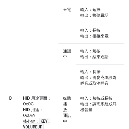
來電
輸入
：短按
輸出
：接聽電話
輸入
：長按
輸出
：拒接來電
通話
輸入
：短按
中
輸出
：結束通話
輸入
：長按
輸出
：將麥克風設為
靜音或取消靜音
B
HID 用途頁面
：
媒體
輸入
：短按或長按
0x0C
播
輸出
：調高系統或耳
HID 用途
：
放、
機音量
0x0E9
通話
KEY
_
核心鍵
：
中
VOLUMEUP