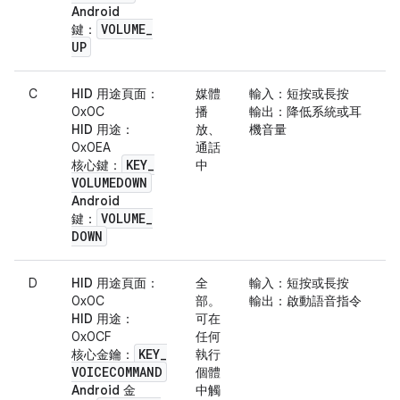
Android
VOLUME
_
鍵
：
UP
C
HID 用途頁面
：
媒體
輸入
：短按或長按
0x0C
播
輸出
：降低系統或耳
HID 用途
：
放、
機音量
0x0EA
通話
KEY
_
核心鍵
：
中
VOLUMEDOWN
Android
VOLUME
_
鍵
：
DOWN
D
HID 用途頁面
：
全
輸入
：短按或長按
0x0C
部。
輸出
：啟動語音指令
HID 用途
：
可在
0x0CF
任何
KEY
_
核心金鑰
：
執行
VOICECOMMAND
個體
Android 金
中觸