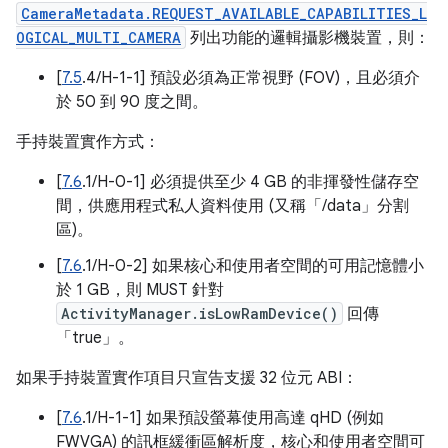
CameraMetadata.REQUEST_AVAILABLE_CAPABILITIES_L
OGICAL_MULTI_CAMERA
列出功能的邏輯攝影機裝置，則：
[
7.5
.4/H-1-1] 預設必須為正常視野 (FOV)，且必須介
於 50 到 90 度之間。
手持裝置實作方式：
[
7.6
.1/H-0-1] 必須提供至少 4 GB 的非揮發性儲存空
間，供應用程式私人資料使用 (又稱「/data」分割
區)。
[
7.6
.1/H-0-2] 如果核心和使用者空間的可用記憶體小
於 1 GB，則 MUST 針對
ActivityManager.isLowRamDevice()
回傳
「true」。
如果手持裝置實作項目只宣告支援 32 位元 ABI：
[
7.6
.1/H-1-1] 如果預設螢幕使用高達 qHD (例如
FWVGA) 的訊框緩衝區解析度，核心和使用者空間可