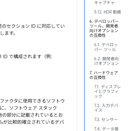
キャプチャ
5.12. HDR 動画
6. デベロッパー
述のセクション ID に対応してい
ツール、開発者
向けオプション
示します。
の互換性
6.1. デベロッ
パー ツール
 要件 ID で構成されます（例:
6.2. 開発者向
けオプション
7. ハードウェア
の互換性
7.1. ディスプレ
イとグラフィ
ック
ム ファクタに使用できるソフトウ
7.2. 入力デバ
に、ソフトウェア スタック
イス
 の他の部分に記載されているとお
7.3. センサー
ムが比較的確立されているデバ
7.4. データ接