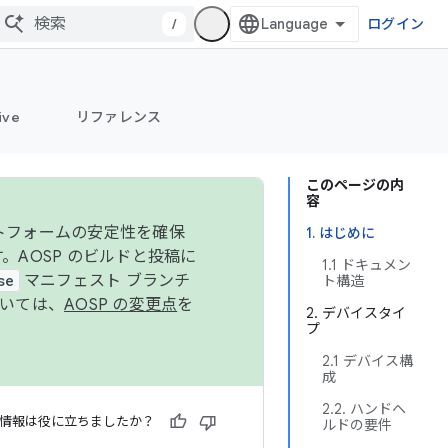
/
ログイン
ive
リファレンス
このページの内
容
ットフォームの安定性を確保
1. はじめに
す。AOSP のビルドと投稿に
1.1 ドキュメン
se
マニフェスト ブランチ
ト構造
ついては、
AOSP の変更点
を
2. デバイスタイ
プ
2.1 デバイス構
成
2.2. ハンドヘ
情報は役に立ちましたか？
ルドの要件