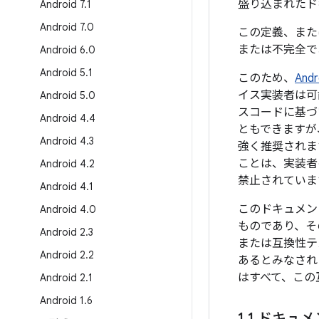
盛り込まれたド
Android 7
.
1
Android 7
.
0
この定義、また
または不完全で
Android 6
.
0
Android 5
.
1
このため、
An
イス実装者は可
Android 5
.
0
スコードに基づ
Android 4
.
4
ともできますが
Android 4
.
3
強く推奨されま
ことは、実装者
Android 4
.
2
禁止されていま
Android 4
.
1
このドキュメント
Android 4
.
0
ものであり、そ
Android 2
.
3
または互換性テ
Android 2
.
2
あるとみなされ
はすべて、この
Android 2
.
1
Android 1
.
6
1
.
1 ドキュ