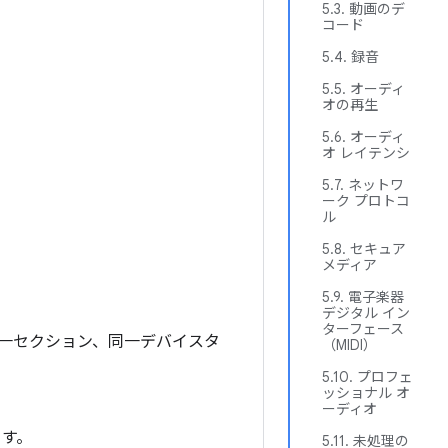
5.3. 動画のデ
コード
5.4. 録音
5.5. オーディ
オの再生
5.6. オーディ
オ レイテンシ
5.7. ネットワ
ーク プロトコ
ル
5.8. セキュア
メディア
5.9. 電子楽器
デジタル イン
ターフェース
同一セクション、同一デバイスタ
（MIDI）
5.10. プロフェ
ッショナル オ
ーディオ
ます。
5.11. 未処理の