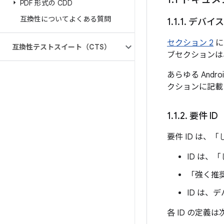
PDF 形式の CDD
互換性についてよくある質問
1
.
1
.
1
.
デバイス
セクション 2
に
互換性テストスイート（CTS）
ブセクションは
あらゆる And
クションに記載
1
.
1
.
2
.
要件 ID
要件 ID は
ID は
「強く推奨
ID は、デ
各 ID の定義