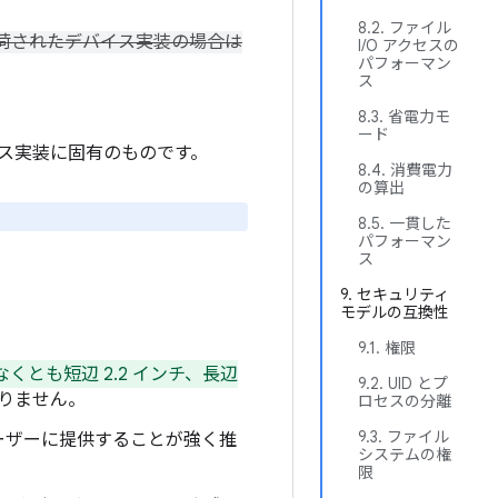
8.2. ファイル
前で出荷されたデバイス実装の場合は
I/O アクセスの
パフォーマン
ス
8.3. 省電力モ
ード
イス実装に固有のものです。
8.4. 消費電力
の算出
8.5. 一貫した
パフォーマン
ス
9. セキュリティ
モデルの互換性
9.1. 権限
なくとも短辺 2.2 インチ、長辺
9.2. UID とプ
なりません。
ロセスの分離
9.3. ファイル
をユーザーに提供することが強く推
システムの権
限