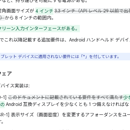
ーなど、持ち運びを可能にする電源がある。
対角画面サイズが
4 インチ
3.3 インチ（API レベル 29 以
チ）
から 8 インチの範囲内。
クリーン入力インターフェースがある。
でこれ以降記載する追加要件は、Android ハンドヘルド デバ
id タブレット デバイスに適用されない要件には「*」を付しています。
ウェア
デバイス実装は:
0-1]
このドキュメントに記載されている要件をすべて満たす
少
チの
Android 互換ディスプレイを少なくとも 1 つ備えなければ
3/H-SR-1] 表示サイズ（画面密度）を変更するアフォーダンス
す。