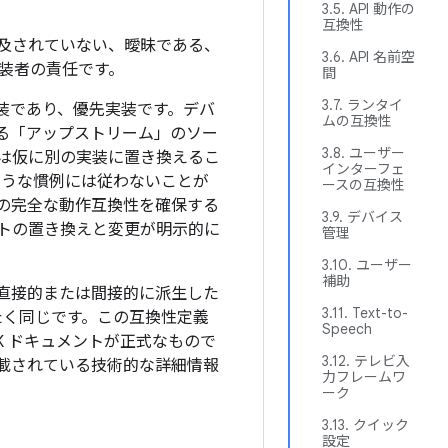
3.5. API 動作の
互換性
及されていない、曖昧である、
3.6. API 名前空
装者の責任です。
間
3.7. ランタイ
ンス実装であり、優先実装です。デバ
ムの互換性
できる「アップストリーム」のソー
3.8. ユーザー
は仮に別の実装に置き換えるこ
インターフェ
ような慣例には従わないことが
ースの互換性
装との完全な動作互換性を確保する
3.9. デバイス
トの置き換えと変更が明示的に
管理
3.10. ユーザー
補助
から直接的または間接的に派生した
3.11. Text-to-
たく同じです。この互換性定義
Speech
K ドキュメントが正式なもので
3.12. テレビ入
載されている技術的な詳細情報
力フレームワ
ーク
3.13. クイック
設定