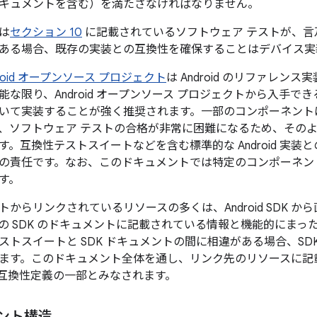
キュメントを含む）を満たさなければなりません。
は
セクション 10
に記載されているソフトウェア テストが、言
ある場合、既存の実装との互換性を確保することはデバイス実
droid オープンソース プロジェクト
は Android のリファレ
能な限り、Android オープンソース プロジェクトから入手
いて実装することが強く推奨されます。一部のコンポーネント
、ソフトウェア テストの合格が非常に困難になるため、その
す。互換性テストスイートなどを含む標準的な Android 実
の責任です。なお、このドキュメントでは特定のコンポーネン
す。
からリンクされているリソースの多くは、Android SDK 
の SDK のドキュメントに記載されている情報と機能的にまっ
ストスイートと SDK ドキュメントの間に相違がある場合、SD
ます。このドキュメント全体を通し、リンク先のリソースに記
互換性定義の一部とみなされます。
メント構造