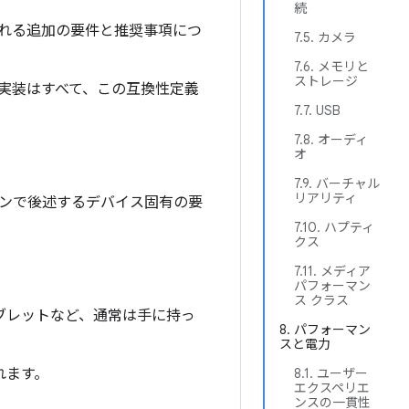
続
れる追加の要件と推奨事項につ
7.5. カメラ
7.6. メモリと
ストレージ
イス実装はすべて、この互換性定義
7.7. USB
7.8. オーディ
オ
7.9. バーチャル
リアリティ
ンで後述するデバイス固有の要
7.10. ハプティ
クス
7.11. メディア
パフォーマン
ス クラス
タブレットなど、通常は手に持っ
8. パフォーマン
スと電力
れます。
8.1. ユーザー
エクスペリエ
ンスの一貫性