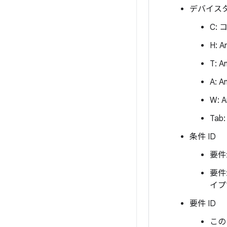
デバイスタ
C:
H: 
T: 
A: 
W:
Tab
条件 ID
要件
要件
イプ
要件 ID
この