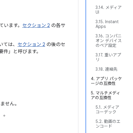
3.14. メディア
UI
3.15. Instant
ています。
セクション 2
の各サ
Apps
3.16. コンパニ
オン デバイス
ついては、
セクション 2
の後のセ
のペア設定
要件」と呼びます。
3.17. 重いアプ
リ
3.18. 連絡先
4. アプリ パッケ
ージの互換性
5. マルチメディ
アの互換性
れません。
5.1. メディア
コーデック
1）。
5.2. 動画のエ
ンコード