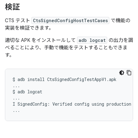
検証
CTS テスト
CtsSignedConfigHostTestCases
で機能の
実装を検証できます。
適切な APK をインストールして
adb logcat
の出力を調
べることにより、手動で機能をテストすることもできま
す。
$
adb
install
CtsSignedConfigTestAppV1.apk

...

$
adb
logcat

...

I
SignedConfig:
Verified
config
using
production
ke