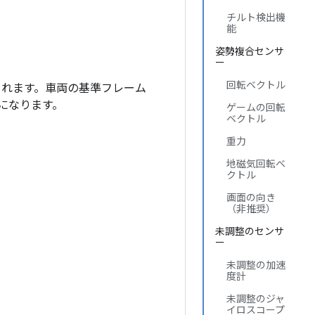
チルト検出機
能
姿勢複合センサ
ー
回転ベクトル
定義されます。車両の基準フレーム
になります。
ゲームの回転
ベクトル
重力
地磁気回転ベ
クトル
画面の向き
（非推奨）
未調整のセンサ
ー
未調整の加速
度計
未調整のジャ
イロスコープ