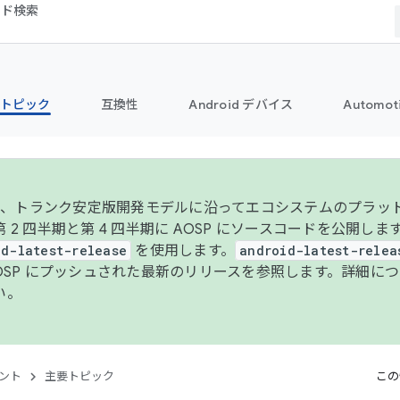
コード検索
トピック
互換性
Android デバイス
Automot
年より、トランク安定版開発モデルに沿ってエコシステムのプラ
 2 四半期と第 4 四半期に AOSP にソースコードを公開しま
id-latest-release
を使用します。
android-latest-relea
AOSP にプッシュされた最新のリリースを参照します。詳細に
い。
ント
主要トピック
この