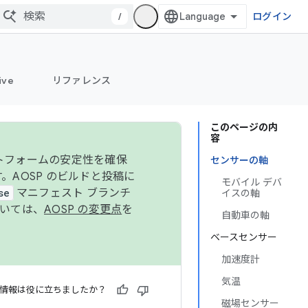
/
ログイン
ive
リファレンス
このページの内
容
ットフォームの安定性を確保
センサーの軸
す。AOSP のビルドと投稿に
モバイル デバ
se
マニフェスト ブランチ
イスの軸
ついては、
AOSP の変更点
を
自動車の軸
ベースセンサー
加速度計
気温
情報は役に立ちましたか？
磁場センサー