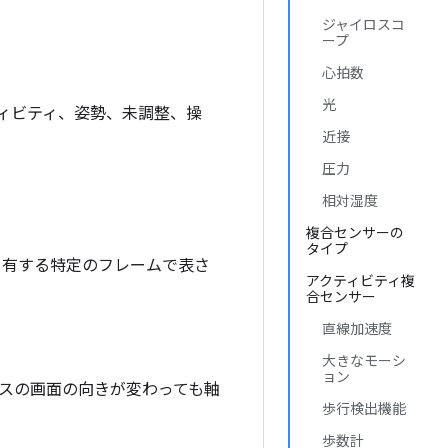
ジャイロスコ
ープ
心拍数
光
ィビティ、姿勢、未調整、操
近接
圧力
相対湿度
複合センサーの
タイプ
を有する特定のフレームで表さ
アクティビティ複
合センサー
直線加速度
大きなモーシ
ョン
イスの画面の向きが変わっても軸
歩行検出機能
歩数計