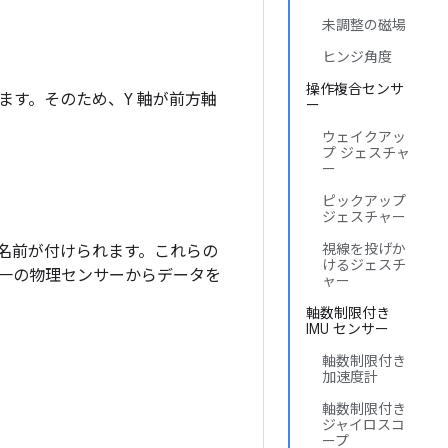
未調整の磁場
ヒンジ角度
操作複合センサ
ります。そのため、Y 軸が前方軸
ー
ウェイクアッ
プ ジェスチャ
ー
ピックアップ
ジェスチャー
視線を投げか
名前が付けられます。これらの
けるジェスチ
一の物理センサーからデータを
ャー
軸数制限付き
IMU センサー
軸数制限付き
加速度計
軸数制限付き
ジャイロスコ
ープ