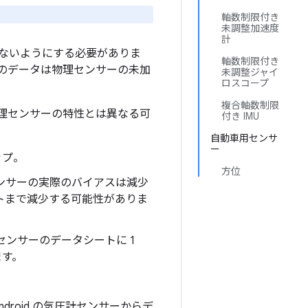
。
軸数制限付き
未調整加速度
計
ないようにする必要がありま
軸数制限付き
のデータは物理センサーの未加
未調整ジャイ
ロスコープ
複合軸数制限
理センサーの特性とは異なる可
付き IMU
自動車用センサ
ー
ップ。
方位
センサーの実際のバイアスは減少
イントまで減少する可能性がありま
センサーのデータシートに 1
ます。
droid の気圧計センサーからデ