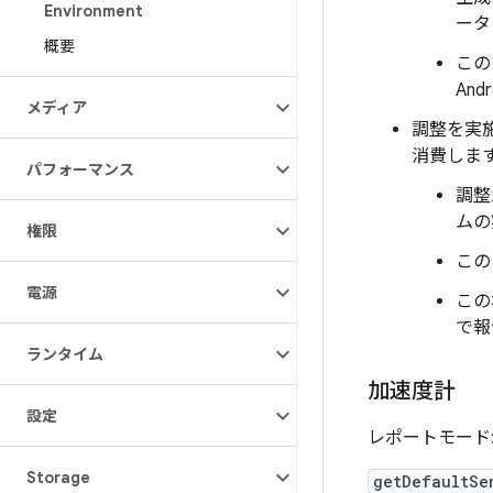
Environment
ータ
概要
この
An
メディア
調整を実施
消費しま
パフォーマンス
調整
ムの
権限
この
電源
この
で報
ランタイム
加速度計
設定
レポートモード
Storage
getDefaultSe