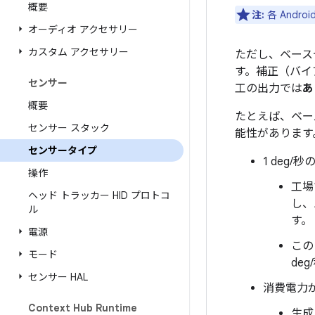
概要
注:
各 And
オーディオ アクセサリー
カスタム アクセサリー
ただし、ベース
す。補正（バイ
センサー
工の出力では
あ
概要
たとえば、ベー
センサー スタック
能性があります
センサータイプ
1 deg
操作
工場
ヘッド トラッカー HID プロトコ
し、
ル
す。
電源
この
モード
de
センサー HAL
消費電力が
Context Hub Runtime
生成