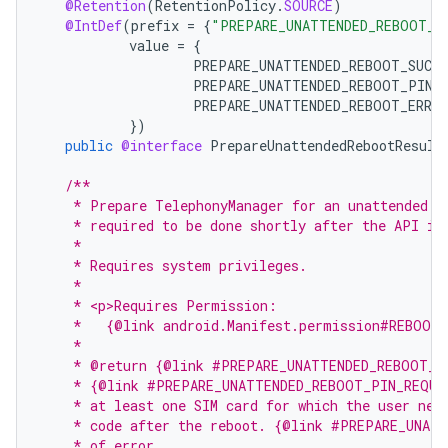
@Retention
(
RetentionPolicy
.
SOURCE
)
@IntDef
(
prefix
=
{
"PREPARE_UNATTENDED_REBOOT_"
value
=
{
PREPARE_UNATTENDED_REBOOT_SUCCE
PREPARE_UNATTENDED_REBOOT_PIN_
PREPARE_UNATTENDED_REBOOT_ERRO
})
public
@interface
PrepareUnattendedRebootResult
/**
    * Prepare TelephonyManager for an unattended r
    * required to be done shortly after the API is
    *
    * Requires system privileges.
    *
    * <p>Requires Permission:
    *   {@link android.Manifest.permission#REBOOT}
    *
    * @return {@link #PREPARE_UNATTENDED_REBOOT_S
    * {@link #PREPARE_UNATTENDED_REBOOT_PIN_REQUI
    * at least one SIM card for which the user nee
    * code after the reboot. {@link #PREPARE_UNAT
    * of error.