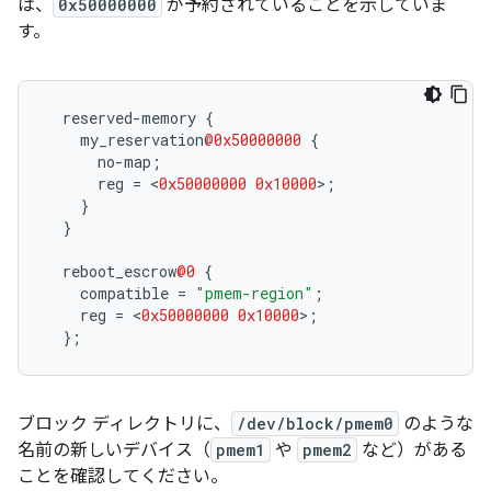
は、
0x50000000
が予約されていることを示していま
す。
reserved
-
memory
{
my_reservation
@0x50000000
{
no
-
map
;
reg
=
<
0x50000000
0x10000
>
;
}
}
reboot_escrow
@0
{
compatible
=
"pmem-region"
;
reg
=
<
0x50000000
0x10000
>
;
};
ブロック ディレクトリに、
/dev/block/pmem0
のような
名前の新しいデバイス（
pmem1
や
pmem2
など）がある
ことを確認してください。