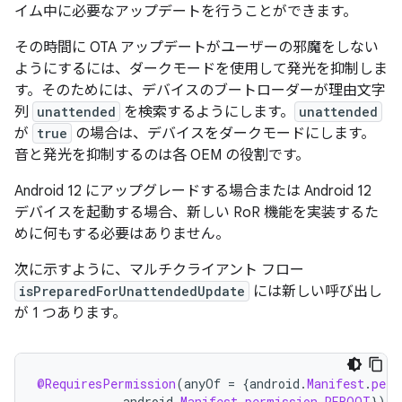
イム中に必要なアップデートを行うことができます。
その時間に OTA アップデートがユーザーの邪魔をしない
ようにするには、ダークモードを使用して発光を抑制しま
す。そのためには、デバイスのブートローダーが理由文字
列
unattended
を検索するようにします。
unattended
が
true
の場合は、デバイスをダークモードにします。
音と発光を抑制するのは各 OEM の役割です。
Android 12 にアップグレードする場合または Android 12
デバイスを起動する場合、新しい RoR 機能を実装するた
めに何もする必要はありません。
次に示すように、マルチクライアント フロー
isPreparedForUnattendedUpdate
には新しい呼び出し
が 1 つあります。
@RequiresPermission
(
anyOf
=
{
android
.
Manifest
.
perm
android
.
Manifest
.
permission
.
REBOOT
})