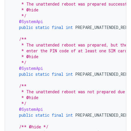
    * The unattended reboot was prepared successfu
    * @hide
    */
@SystemApi
public
static
final
int
PREPARE_UNATTENDED_REBO
/**
    * The unattended reboot was prepared, but the 
    * enter the PIN code of at least one SIM card 
    * @hide
    */
@SystemApi
public
static
final
int
PREPARE_UNATTENDED_REBO
/**
    * The unattended reboot was not prepared due t
    * @hide
    */
@SystemApi
public
static
final
int
PREPARE_UNATTENDED_REBO
/** @hide */