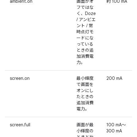
ambient.on
画面がオ
約 100 mA
フではな
く、Doze
/ アンビエ
ント / 常
時点灯モ
ードにな
っている
ときの追
加消費電
力。
screen.on
最小輝度
200 mA
で画面を
オンにし
たときの
追加消費
電力。
screen.full
画面が最
100 mA～
小輝度の
300 mA