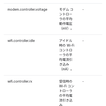
modem.controller.voltage
モデム コ
-
ントロー
ラの平均
動作電圧
（mV）。
wifi.controller.idle
アイドル
-
時の Wi-Fi
コントロ
ーラの平
均電流引
き込み
（mA）。
wifi.controller.rx
受信時の
-
Wi-Fi コン
トローラ
の平均電
流引き込
み