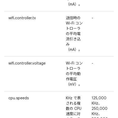
（mA）。
wifi.controller.tx
送信時の
-
Wi-Fi コン
トローラ
の平均電
流引き込
み
（mA）。
wifi.controller.voltage
Wi-Fi コン
-
トローラ
の平均動
作電圧
（mV）。
cpu.speeds
KHz で表
125,000
される複
KHz、
数の CPU
250,000
速度に対
KHz、