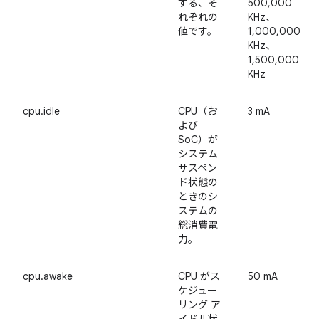
する、そ
500,000
れぞれの
KHz、
値です。
1,000,000
KHz、
1,500,000
KHz
cpu.idle
CPU（お
3 mA
よび
SoC）が
システム
サスペン
ド状態の
ときのシ
ステムの
総消費電
力。
cpu.awake
CPU がス
50 mA
ケジュー
リング ア