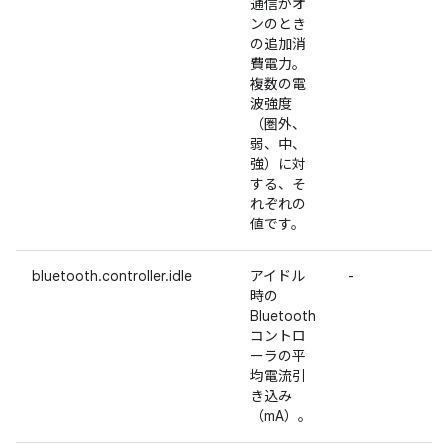
通信がオ
ンのとき
の追加消
費電力。
複数の電
波強度
（圏外、
弱、中、
強）に対
する、そ
れぞれの
値です。
bluetooth.controller.idle
アイドル
-
時の
Bluetooth
コントロ
ーラの平
均電流引
き込み
（mA）。