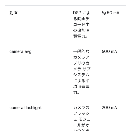
動画
DSP によ
約 50 mA
る動画デ
コード中
の追加消
費電力。
camera.avg
一般的な
600 mA
カメラア
プリのカ
メラ サブ
システム
による平
均消費電
力。
camera.flashlight
カメラの
200 mA
フラッシ
ュ モジュ
ールがオ