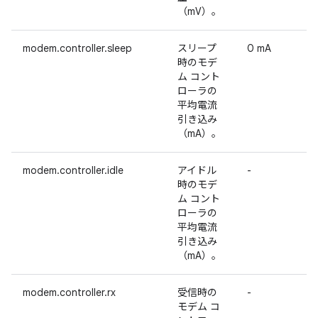
（mV）。
modem.controller.sleep
スリープ
0 mA
時のモデ
ム コント
ローラの
平均電流
引き込み
（mA）。
modem.controller.idle
アイドル
-
時のモデ
ム コント
ローラの
平均電流
引き込み
（mA）。
modem.controller.rx
受信時の
-
モデム コ