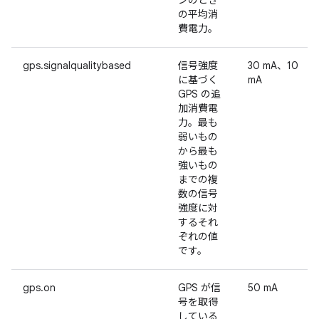
ンのとき
の平均消
費電力。
gps.signalqualitybased
信号強度
30 mA、10
に基づく
mA
GPS の追
加消費電
力。最も
弱いもの
から最も
強いもの
までの複
数の信号
強度に対
するそれ
ぞれの値
です。
gps.on
GPS が信
50 mA
号を取得
している