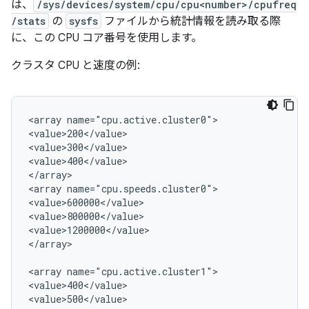
は、
/sys/devices/system/cpu/cpu<number>/cpufreq
/stats
の
sysfs
ファイルから統計情報を読み取る際
に、この CPU コア番号を使用します。
クラスタ CPU と速度の例:
<array name="cpu.active.cluster0">

<value>200</value>

<value>300</value>

<value>400</value>

</array>

<array name="cpu.speeds.cluster0">

<value>600000</value>

<value>800000</value>

<value>1200000</value>

</array>

<array name="cpu.active.cluster1">

<value>400</value>

<value>500</value>
