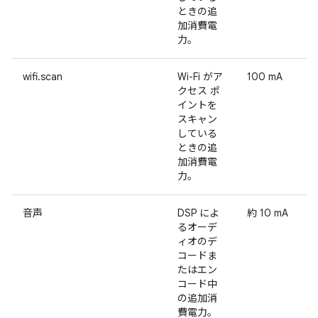
ときの追
加消費電
力。
wifi.scan
Wi-Fi がア
100 mA
クセス ポ
イントを
スキャン
している
ときの追
加消費電
力。
音声
DSP によ
約 10 mA
るオーデ
ィオのデ
コードま
たはエン
コード中
の追加消
費電力。