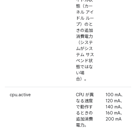
イドル状
態（カー
ネル アイ
ドル ルー
プ）のと
きの追加
消費電力
（システ
ムがシス
テム サス
ペンド状
態ではな
い場
合）。
cpu.active
CPU が異
100 mA、
なる速度
120 mA、
で動作す
140 mA、
るときの
160 mA、
追加消費
200 mA
電力。