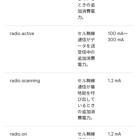
ときの追
加消費電
力。
radio.active
セル無線
100 mA～
通信がデ
300 mA
ータを送
受信中の
追加消費
電力。
radio.scanning
セル無線
1.2 mA
通信が基
地局を呼
び出して
いるとき
の追加消
費電力。
radio.on
セル無線
1.2 mA