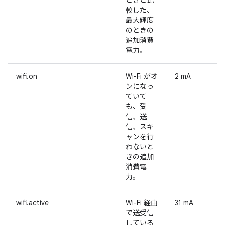
ときと比
較した、
最大輝度
のときの
追加消費
電力。
wifi.on
Wi-Fi がオ
2 mA
ンになっ
ていて
も、受
信、送
信、スキ
ャンを行
わないと
きの追加
消費電
力。
wifi.active
Wi-Fi 経由
31 mA
で送受信
している