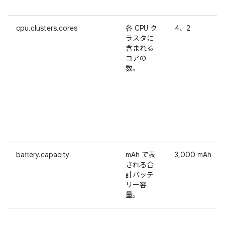
cpu.clusters.cores
各 CPU ク
4、2
ラスタに
含まれる
コアの
数。
battery.capacity
mAh で表
3,000 mAh
される合
計バッテ
リー容
量。